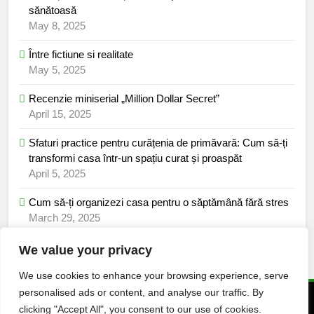
sănătoasă
May 8, 2025
Între fictiune si realitate
May 5, 2025
Recenzie miniserial „Million Dollar Secret”
April 15, 2025
Sfaturi practice pentru curățenia de primăvară: Cum să-ți
transformi casa într-un spațiu curat și proaspăt
April 5, 2025
Cum să-ți organizezi casa pentru o săptămână fără stres
March 29, 2025
We value your privacy
We use cookies to enhance your browsing experience, serve
personalised ads or content, and analyse our traffic. By
© 2025 Viata pozitiva. Toate drepturile rezervate. Powered By
clicking "Accept All", you consent to our use of cookies.