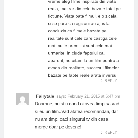
vreme aleg filme inspirate din viata
reala, mai rar din cele bazate total pe
fictiune. Viata bate filmul, e o zicala,
si se pare ca regizorii au ajns la
concluzia ca filmele bazate pe
realitate sunt cele care castiga cele
mai multe premii si sunt cele mai
urmarite. In ciuda faptului ca,
aparent, ne uitam la un film pentru a
evada din realitate, succesul filmelor
bazate pe fapte reale arata inversul.
REPLY
Fairytale
says:
February 21, 2015 at 6:47 pm
Doamne, nu stiu cand oi avea timp sa vad
si eu un film..Vad atatea recomandari, dar
nu am timp, caci singurul tv din casa
merge doar pe desene!
REPLY