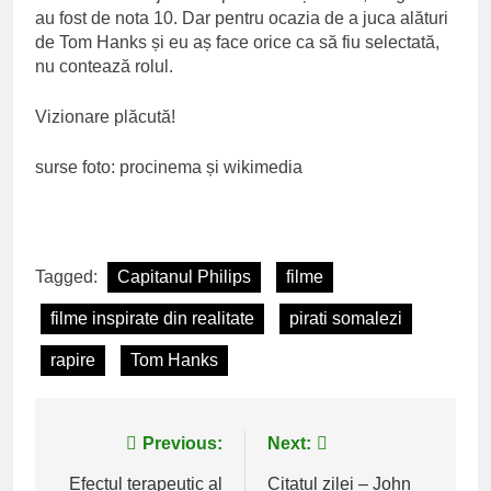
au fost de nota 10. Dar pentru ocazia de a juca alături
de Tom Hanks și eu aș face orice ca să fiu selectată,
nu contează rolul.
Vizionare plăcută!
surse foto: procinema și wikimedia
Tagged:
Capitanul Philips
filme
filme inspirate din realitate
pirati somalezi
rapire
Tom Hanks
Post
Previous:
Next:
navigation
Efectul terapeutic al
Citatul zilei – John