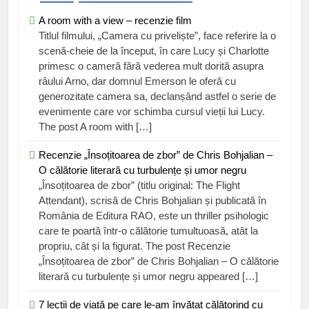
A room with a view – recenzie film
Titlul filmului, „Camera cu priveliște”, face referire la o
scenă-cheie de la început, în care Lucy și Charlotte
primesc o cameră fără vederea mult dorită asupra
râului Arno, dar domnul Emerson le oferă cu
generozitate camera sa, declanșând astfel o serie de
evenimente care vor schimba cursul vieții lui Lucy.
The post A room with […]
Recenzie „Însoțitoarea de zbor” de Chris Bohjalian –
O călătorie literară cu turbulențe și umor negru
„Însoțitoarea de zbor” (titlu original: The Flight
Attendant), scrisă de Chris Bohjalian și publicată în
România de Editura RAO, este un thriller psihologic
care te poartă într-o călătorie tumultuoasă, atât la
propriu, cât și la figurat. The post Recenzie
„Însoțitoarea de zbor” de Chris Bohjalian – O călătorie
literară cu turbulențe și umor negru appeared […]
7 lecții de viață pe care le-am învățat călătorind cu