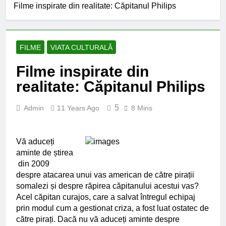
Filme inspirate din realitate: Căpitanul Philips
FILME
VIATA CULTURALĂ
Filme inspirate din
realitate: Căpitanul Philips
5
Admin
11 Years Ago
8 Mins
Vă aduceți
aminte de știrea
din 2009
despre atacarea unui vas american de către pirații
somalezi și despre răpirea căpitanului acestui vas?
Acel căpitan curajos, care a salvat întregul echipaj
prin modul cum a gestionat criza, a fost luat ostatec de
către pirați. Dacă nu vă aduceți aminte despre