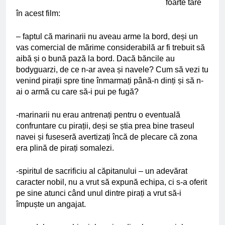
foarte tare
în acest film:
– faptul că marinarii nu aveau arme la bord, deși un
vas comercial de mărime considerabilă ar fi trebuit să
aibă și o bună pază la bord. Dacă băncile au
bodyguarzi, de ce n-ar avea și navele? Cum să vezi tu
venind pirații spre tine înmarmați până-n dinți și să n-
ai o armă cu care să-i pui pe fugă?
-marinarii nu erau antrenați pentru o eventuală
confruntare cu pirații, deși se știa prea bine traseul
navei și fuseseră avertizați încă de plecare că zona
era plină de pirați somalezi.
-spiritul de sacrificiu al căpitanului – un adevărat
caracter nobil, nu a vrut să expună echipa, ci s-a oferit
pe sine atunci când unul dintre pirați a vrut să-i
împuște un angajat.