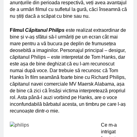
anunțurile din perioada respectivă, veți avea avantajul
de a urmări filmul cu sufletul la gură, căci înseamnă că
nu știți dacă a scăpat cu bine sau nu.
Filmul
Căpitanul Philips
este realizat extraordinar de
bine și v-aș sfătui să-l urmăriți pe un ecran cât mai
mare pentru a vă bucura pe deplin de frumusețea
deosebită a imaginilor. Personajul principal – desigur,
căpitanul Philips – este interpretat de Tom Hanks, dar
este așa de bine deghizat că eu l-am recunoscut
numai după voce. Dar trebuie să recunosc că Tom
Hanks în film seamănă foarte bine cu Richard Philips,
căpitanul navei comerciale MV Maersk Alabama, așa
de bine că zici că însăși victima interpretează propriul
rol. Asta până-l auzi vorbind pe Hanks, are o voce
inconfundabilă bărbatul acesta, un timbru pe care l-aș
recunoaște dintr-o mie.
Ce m-a
intrigat