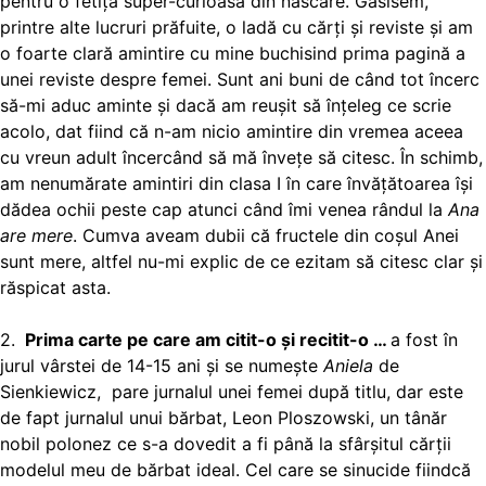
pentru o fetiță super-curioasă din născare. Găsisem,
printre alte lucruri prăfuite, o ladă cu cărți și reviste și am
o foarte clară amintire cu mine buchisind prima pagină a
unei reviste despre femei. Sunt ani buni de când tot încerc
să-mi aduc aminte și dacă am reușit să înțeleg ce scrie
acolo, dat fiind că n-am nicio amintire din vremea aceea
cu vreun adult încercând să mă învețe să citesc. În schimb,
am nenumărate amintiri din clasa I în care învățătoarea își
dădea ochii peste cap atunci când îmi venea rândul la
Ana
are mere
. Cumva aveam dubii că fructele din coșul Anei
sunt mere, altfel nu-mi explic de ce ezitam să citesc clar și
răspicat asta.
2.
Prima carte pe care am citit-o și recitit-o …
a fost în
jurul vârstei de 14-15 ani și se numește
Aniela
de
Sienkiewicz, pare jurnalul unei femei după titlu, dar este
de fapt jurnalul unui bărbat, Leon Ploszowski, un tânăr
nobil polonez ce s-a dovedit a fi până la sfârșitul cărții
modelul meu de bărbat ideal. Cel care se sinucide fiindcă