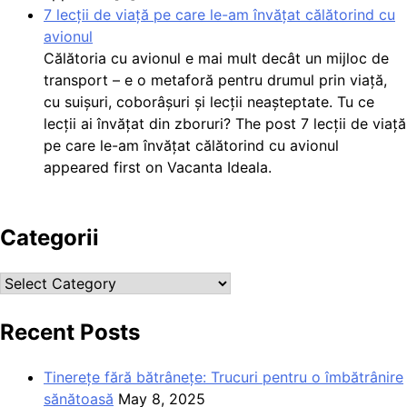
7 lecții de viață pe care le-am învățat călătorind cu
avionul
Călătoria cu avionul e mai mult decât un mijloc de
transport – e o metaforă pentru drumul prin viață,
cu suișuri, coborâșuri și lecții neașteptate. Tu ce
lecții ai învățat din zboruri? The post 7 lecții de viață
pe care le-am învățat călătorind cu avionul
appeared first on Vacanta Ideala.
Categorii
Categorii
Recent Posts
Tinerețe fără bătrânețe: Trucuri pentru o îmbătrânire
sănătoasă
May 8, 2025