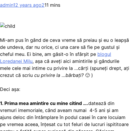
admin
12 years ago
2
11 mins
Mi-am pus în gând de ceva vreme să preiau și eu o leapșă
de undeva, dar nu orice, ci una care să fie pe gustul și
cheful meu. Ei bine, am găsit-o în sfârșit pe
blogul
Loredanei Milu
,
așa că aveți aici amintirile și gândurile
mele cele mai intime cu privire la …cărți (spuneți drept, ați
crezut că scriu
cu privire la …bărbați?
🙂 )
Deci așa:
1. Prima mea amintire cu mine citind ….
datează din
vremuri imemoriale, când aveam numai 4-5 ani și am
ajuns deloc din întâmplare în podul casei în care locuiam
pe vremea aceea, înțesat cu tot feluri de lucruri ispititoare