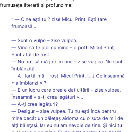
frumusețe literară și profunzime:
“
― Cine eşti tu ? zise Micul Prinţ. Eşti tare
frumoasă…
― Sunt o vulpe – zise vulpea.
― Vino să te joci cu mine – o pofti Micul Prinţ.
Sunt atât de trist…
― Nu pot să mă joc cu tine – zise vulpea. Nu sunt
îmblânzită.
― A ! Iartă-mă – rosti Micul Prinţ. […] Ce înseamnă
« a îmblânzi » ?
― E un lucru care prea e dat uitării – zise vulpea.
Înseamnă « a-ţi crea legături »…
― A-ţi crea legături?
― Desigur – zise vulpea. Tu nu eşti încă pentru
mine decât un băieţaş aidoma cu o sută de mii de
alţi băieţaşi. Iar eu nu am nevoie de tine. Şi nici tu