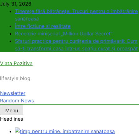
Skip
July 31, 2026
to
Tinerețe fără bătrânețe: Trucuri pentru o îmbătrânire
content
sănătoasă
Între fictiune si realitate
Recenzie miniserial „Million Dollar Secret”
Sfaturi practice pentru curățenia de primăvară: Cum
să-ți transformi casa într-un spațiu curat și proaspăt
Viata Pozitiva
lifestyle blog
Newsletter
Random News
Menu
Headlines