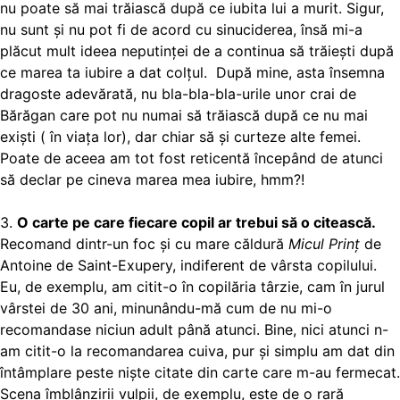
nu poate să mai trăiască după ce iubita lui a murit. Sigur,
nu sunt și nu pot fi de acord cu sinuciderea, însă mi-a
plăcut mult ideea neputinței de a continua să trăiești după
ce marea ta iubire a dat colțul. După mine, asta însemna
dragoste adevărată, nu bla-bla-bla-urile unor crai de
Bărăgan care pot nu numai să trăiască după ce nu mai
exiști ( în viața lor), dar chiar să și curteze alte femei.
Poate de aceea am tot fost reticentă începând de atunci
să declar pe cineva marea mea iubire, hmm?!
3.
O carte pe care fiecare copil ar trebui să o citească.
Recomand dintr-un foc și cu mare căldură
Micul Prinț
de
Antoine de Saint-Exupery, indiferent de vârsta copilului.
Eu, de exemplu, am citit-o în copilăria târzie, cam în jurul
vârstei de 30 ani, minunându-mă cum de nu mi-o
recomandase niciun adult până atunci. Bine, nici atunci n-
am citit-o la recomandarea cuiva, pur și simplu am dat din
întâmplare peste niște citate din carte care m-au fermecat.
Scena îmblânzirii vulpii, de exemplu, este de o rară