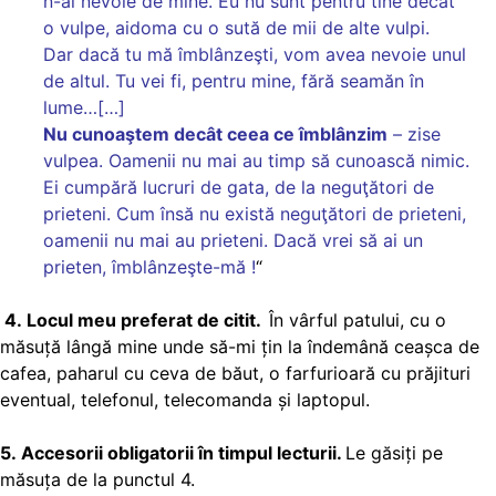
n-ai nevoie de mine. Eu nu sunt pentru tine decât
o vulpe, aidoma cu o sută de mii de alte vulpi.
Dar dacă tu mă îmblânzeşti, vom avea nevoie unul
de altul. Tu vei fi, pentru mine, fără seamăn în
lume…[…]
Nu cunoaştem decât ceea ce îmblânzim
– zise
vulpea. Oamenii nu mai au timp să cunoască nimic.
Ei cumpără lucruri de gata, de la neguţători de
prieteni. Cum însă nu există neguţători de prieteni,
oamenii nu mai au prieteni. Dacă vrei să ai un
prieten, îmblânzeşte-mă !
“
4.
Locul meu preferat de citit.
În vârful patului, cu o
măsuță lângă mine unde să-mi țin la îndemână ceașca de
cafea, paharul cu ceva de băut, o farfurioară cu prăjituri
eventual, telefonul, telecomanda și laptopul.
5. Accesorii obligatorii în timpul lecturii.
Le găsiți pe
măsuța de la punctul 4.