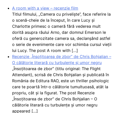
A room with a view – recenzie film
Titlul filmului, „Camera cu priveliște”, face referire la
o scenă-cheie de la început, în care Lucy și
Charlotte primesc o cameră fără vederea mult
dorită asupra râului Arno, dar domnul Emerson le
oferă cu generozitate camera sa, declanșând astfel
o serie de evenimente care vor schimba cursul vieții
lui Lucy. The post A room with […]
Recenzie „Însoțitoarea de zbor” de Chris Bohjalian –
O călătorie literară cu turbulențe și umor negru
„Însoțitoarea de zbor” (titlu original: The Flight
Attendant), scrisă de Chris Bohjalian și publicată în
România de Editura RAO, este un thriller psihologic
care te poartă într-o călătorie tumultuoasă, atât la
propriu, cât și la figurat. The post Recenzie
„Însoțitoarea de zbor” de Chris Bohjalian – O
călătorie literară cu turbulențe și umor negru
appeared […]