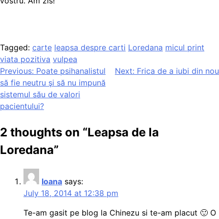
vostru. Am zis!
Tagged:
carte
leapsa despre carti
Loredana
micul print
viata pozitiva
vulpea
Post
Previous:
Poate psihanalistul
Next:
Frica de a iubi din nou
să fie neutru şi să nu impună
navigation
sistemul său de valori
pacientului?
2 thoughts on “
Leapsa de la
Loredana
”
Ioana
says:
July 18, 2014 at 12:38 pm
Te-am gasit pe blog la Chinezu si te-am placut 🙂 O