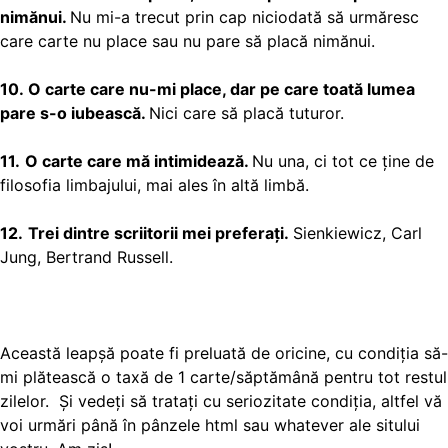
nimănui.
Nu mi-a trecut prin cap niciodată să urmăresc
care carte nu place sau nu pare să placă nimănui.
10.
O carte care nu-mi place, dar pe care toată lumea
pare s-o iubească.
Nici care să placă tuturor.
11.
O carte care mă intimidează.
Nu una, ci tot ce ține de
filosofia limbajului, mai ales în altă limbă.
12.
Trei dintre scriitorii mei preferați.
Sienkiewicz, Carl
Jung, Bertrand Russell.
Această leapșă poate fi preluată de oricine, cu condiția să-
mi plătească o taxă de 1 carte/săptămână pentru tot restul
zilelor. Și vedeți să tratați cu seriozitate condiția, altfel vă
voi urmări până în pânzele html sau whatever ale sitului