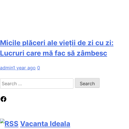
Micile plăceri ale vieții de zi cu zi:
Lucruri care mă fac să zâmbesc
admin
1 year ago
0
Search
for:
Facebook
Vacanta Ideala