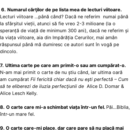
6.
Numarul cărţilor de pe lista mea de lecturi viitoare.
Lecturi viitoare …până când? Dacă ne referim numai până
la sfârșitul vieții, atunci să fie vreo 2-3 milioane (la o
speranță de viață de minimum 300 ani), dacă ne referim și
la viața viitoare, aia din Impărăția Cerurilor, mai amân
răspunsul până mă dumiresc ce autori sunt în vogă pe
dincolo.
7.
Ultima carte pe care am primit-o sau am cumpărat-o.
N-am mai primit o carte de nu știu când, iar ultima oară
am cumpărat
Fii fericită chiar dacă nu eşti perfectă – Cum
să te eliberezi de iluzia perfecţiunii de
Alice D. Domar &
Alice Lesch Kelly.
8.
O carte care mi-a schimbat viața într-un fel.
Păi…Biblia,
într-un mare fel.
9. O carte care-mi place, dar care pare să nu placă mai