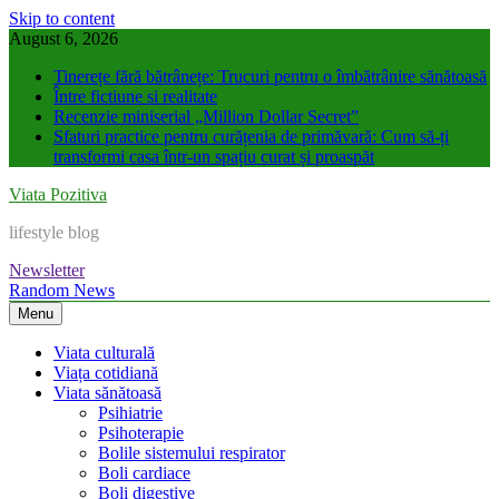
Skip to content
August 6, 2026
Tinerețe fără bătrânețe: Trucuri pentru o îmbătrânire sănătoasă
Între fictiune si realitate
Recenzie miniserial „Million Dollar Secret”
Sfaturi practice pentru curățenia de primăvară: Cum să-ți
transformi casa într-un spațiu curat și proaspăt
Viata Pozitiva
lifestyle blog
Newsletter
Random News
Menu
Viata culturală
Viața cotidiană
Viata sănătoasă
Psihiatrie
Psihoterapie
Bolile sistemului respirator
Boli cardiace
Boli digestive