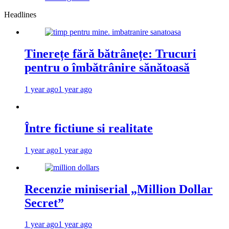
Headlines
Tinerețe fără bătrânețe: Trucuri
pentru o îmbătrânire sănătoasă
1 year ago
1 year ago
Între fictiune si realitate
1 year ago
1 year ago
Recenzie miniserial „Million Dollar
Secret”
1 year ago
1 year ago