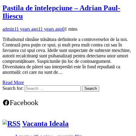
Pastila de întelepciune – Adrian Paul-
Iliescu
admin
11 years ago
11 years ago
0
1 mins
Tribalismul rămâne trăsătura definitorie a controverselor de la noi.
Contează prea puțin ce spui, și mult prea mult contra cui sau în
favoarea cui spui ceva. Ideile sunt suspectate de subtexte meschine,
autorii recalcitranţi sunt psihanalizați pentru detectarea unor umori
compromițătoare. Suspiciunile țin loc de contraargument.
Diversitatea de păreri sau interpretări este în fond repudiată ca
anormală: cei care nu sunt de…
Read More
Search for:
Facebook
Vacanta Ideala