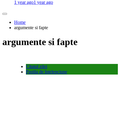
1 year ago
1 year ago
Home
argumente si fapte
argumente si fapte
Citatul zilei
Pastila de întelepciune