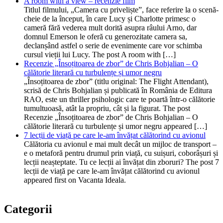
A room with a view – recenzie film
Titlul filmului, „Camera cu priveliște”, face referire la o scenă-
cheie de la început, în care Lucy și Charlotte primesc o
cameră fără vederea mult dorită asupra râului Arno, dar
domnul Emerson le oferă cu generozitate camera sa,
declanșând astfel o serie de evenimente care vor schimba
cursul vieții lui Lucy. The post A room with […]
Recenzie „Însoțitoarea de zbor” de Chris Bohjalian – O
călătorie literară cu turbulențe și umor negru
„Însoțitoarea de zbor” (titlu original: The Flight Attendant),
scrisă de Chris Bohjalian și publicată în România de Editura
RAO, este un thriller psihologic care te poartă într-o călătorie
tumultuoasă, atât la propriu, cât și la figurat. The post
Recenzie „Însoțitoarea de zbor” de Chris Bohjalian – O
călătorie literară cu turbulențe și umor negru appeared […]
7 lecții de viață pe care le-am învățat călătorind cu avionul
Călătoria cu avionul e mai mult decât un mijloc de transport –
e o metaforă pentru drumul prin viață, cu suișuri, coborâșuri și
lecții neașteptate. Tu ce lecții ai învățat din zboruri? The post 7
lecții de viață pe care le-am învățat călătorind cu avionul
appeared first on Vacanta Ideala.
Categorii