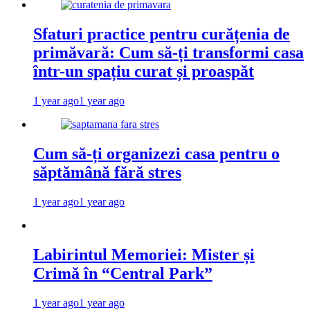
Sfaturi practice pentru curățenia de
primăvară: Cum să-ți transformi casa
într-un spațiu curat și proaspăt
1 year ago
1 year ago
Cum să-ți organizezi casa pentru o
săptămână fără stres
1 year ago
1 year ago
Labirintul Memoriei: Mister și
Crimă în “Central Park”
1 year ago
1 year ago