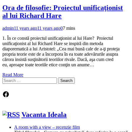
Ora de filosofie: Proiectul unificaţionist
al lui Richard Hare
admin
11 years ago
11 years ago
0
7 mins
1. În ce constă proiectul unificaţionist al lui Hare? Proiectul
unificaţionist al lui Richard Hare se inspiră din metoda
diaporematică a lui Aristotel: „Cea mai bună cale de a-ţi proteja
propria teorie este de a încorpora în ea toate adevărurile asupra
cărora insistă susţinătorii teoriilor rivale. Dacă, aşa cum cred
eu, aproape toate teoriile etice conţin un anume…
Read More
Search
for:
Facebook
Vacanta Ideala
A room with a view – recenzie film