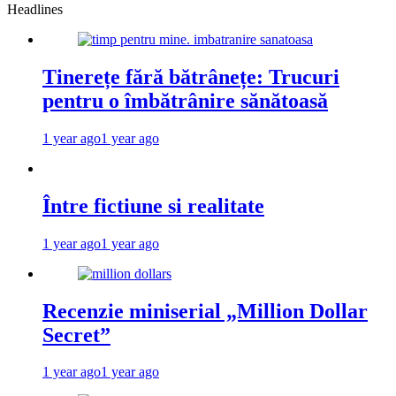
Headlines
Tinerețe fără bătrânețe: Trucuri
pentru o îmbătrânire sănătoasă
1 year ago
1 year ago
Între fictiune si realitate
1 year ago
1 year ago
Recenzie miniserial „Million Dollar
Secret”
1 year ago
1 year ago