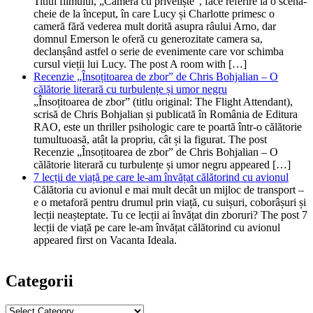
Titlul filmului, „Camera cu priveliște”, face referire la o scenă-
cheie de la început, în care Lucy și Charlotte primesc o
cameră fără vederea mult dorită asupra râului Arno, dar
domnul Emerson le oferă cu generozitate camera sa,
declanșând astfel o serie de evenimente care vor schimba
cursul vieții lui Lucy. The post A room with […]
Recenzie „Însoțitoarea de zbor” de Chris Bohjalian – O
călătorie literară cu turbulențe și umor negru
„Însoțitoarea de zbor” (titlu original: The Flight Attendant),
scrisă de Chris Bohjalian și publicată în România de Editura
RAO, este un thriller psihologic care te poartă într-o călătorie
tumultuoasă, atât la propriu, cât și la figurat. The post
Recenzie „Însoțitoarea de zbor” de Chris Bohjalian – O
călătorie literară cu turbulențe și umor negru appeared […]
7 lecții de viață pe care le-am învățat călătorind cu avionul
Călătoria cu avionul e mai mult decât un mijloc de transport –
e o metaforă pentru drumul prin viață, cu suișuri, coborâșuri și
lecții neașteptate. Tu ce lecții ai învățat din zboruri? The post 7
lecții de viață pe care le-am învățat călătorind cu avionul
appeared first on Vacanta Ideala.
Categorii
Categorii