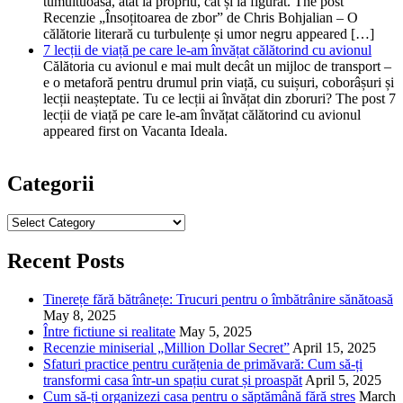
tumultuoasă, atât la propriu, cât și la figurat. The post
Recenzie „Însoțitoarea de zbor” de Chris Bohjalian – O
călătorie literară cu turbulențe și umor negru appeared […]
7 lecții de viață pe care le-am învățat călătorind cu avionul
Călătoria cu avionul e mai mult decât un mijloc de transport –
e o metaforă pentru drumul prin viață, cu suișuri, coborâșuri și
lecții neașteptate. Tu ce lecții ai învățat din zboruri? The post 7
lecții de viață pe care le-am învățat călătorind cu avionul
appeared first on Vacanta Ideala.
Categorii
Categorii
Recent Posts
Tinerețe fără bătrânețe: Trucuri pentru o îmbătrânire sănătoasă
May 8, 2025
Între fictiune si realitate
May 5, 2025
Recenzie miniserial „Million Dollar Secret”
April 15, 2025
Sfaturi practice pentru curățenia de primăvară: Cum să-ți
transformi casa într-un spațiu curat și proaspăt
April 5, 2025
Cum să-ți organizezi casa pentru o săptămână fără stres
March