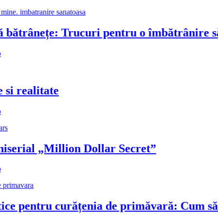
ătrânețe: Trucuri pentru o îmbătrânire săn
 realitate
rial „Million Dollar Secret”
e pentru curățenia de primăvară: Cum să-ți t