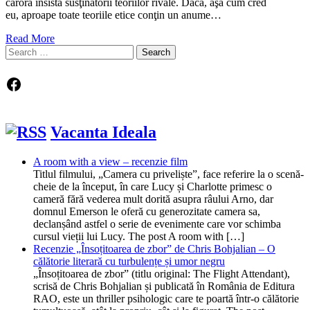
cărora insistă susţinătorii teoriilor rivale. Dacă, aşa cum cred
eu, aproape toate teoriile etice conţin un anume…
Read More
Search
for:
Facebook
Vacanta Ideala
A room with a view – recenzie film
Titlul filmului, „Camera cu priveliște”, face referire la o scenă-
cheie de la început, în care Lucy și Charlotte primesc o
cameră fără vederea mult dorită asupra râului Arno, dar
domnul Emerson le oferă cu generozitate camera sa,
declanșând astfel o serie de evenimente care vor schimba
cursul vieții lui Lucy. The post A room with […]
Recenzie „Însoțitoarea de zbor” de Chris Bohjalian – O
călătorie literară cu turbulențe și umor negru
„Însoțitoarea de zbor” (titlu original: The Flight Attendant),
scrisă de Chris Bohjalian și publicată în România de Editura
RAO, este un thriller psihologic care te poartă într-o călătorie