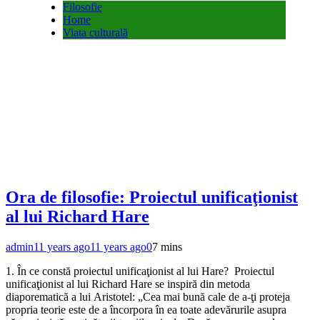
Filosofie
Home
Viata culturală
Ora de filosofie: Proiectul unificaţionist
al lui Richard Hare
admin
11 years ago
11 years ago
0
7 mins
1. În ce constă proiectul unificaţionist al lui Hare? Proiectul
unificaţionist al lui Richard Hare se inspiră din metoda
diaporematică a lui Aristotel: „Cea mai bună cale de a-ţi proteja
propria teorie este de a încorpora în ea toate adevărurile asupra