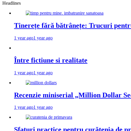
Headlines
Tinerețe fără bătrânețe: Trucuri pent
1 year ago
1 year ago
Între fictiune si realitate
1 year ago
1 year ago
Recenzie miniserial „Million Dollar Se
1 year ago
1 year ago
Sfaturi practice pentru curățenia de p