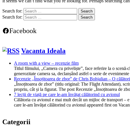
It seems we can’t find what you’re looking for. Perhaps searching can
Search for:
Search for:
Facebook
Vacanta Ideala
A room with a view – recenzie film
Titlul filmului, „Camera cu priveliște”, face referire la o scen
generozitate camera sa, declanșând astfel o serie de evenimente
Recenzie „Însoțitoarea de zbor” de Chris Bohjalian – O călătorie
„Însoțitoarea de zbor” (titlu original: The Flight Attendant), scr
propriu, cât și la figurat. The post Recenzie „Însoțitoarea de z
7 lecții de viață pe care le-am învățat călătorind cu avionul
Călătoria cu avionul e mai mult decât un mijloc de transport – e o
care le-am învățat călătorind cu avionul appeared first on Vacan
Categorii