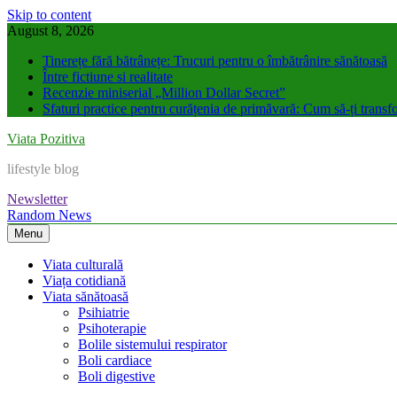
Skip to content
August 8, 2026
Tinerețe fără bătrânețe: Trucuri pentru o îmbătrânire sănătoasă
Între fictiune si realitate
Recenzie miniserial „Million Dollar Secret”
Sfaturi practice pentru curățenia de primăvară: Cum să-ți transfo
Viata Pozitiva
lifestyle blog
Newsletter
Random News
Menu
Viata culturală
Viața cotidiană
Viata sănătoasă
Psihiatrie
Psihoterapie
Bolile sistemului respirator
Boli cardiace
Boli digestive