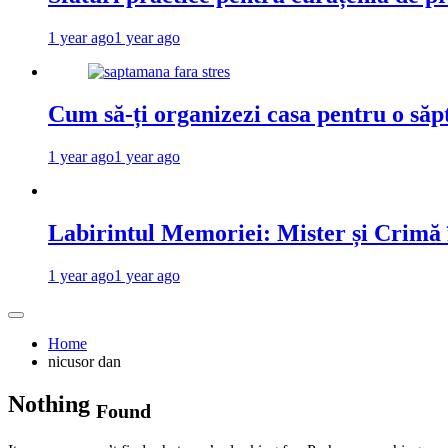
1 year ago
1 year ago
Cum să-ți organizezi casa pentru o săp
1 year ago
1 year ago
Labirintul Memoriei: Mister și Crimă
1 year ago
1 year ago
Home
nicusor dan
Nothing
Found