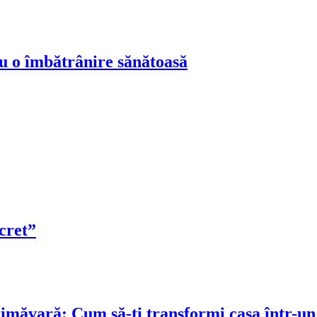
ru o îmbătrânire sănătoasă
cret”
rimăvară: Cum să-ți transformi casa într-un 