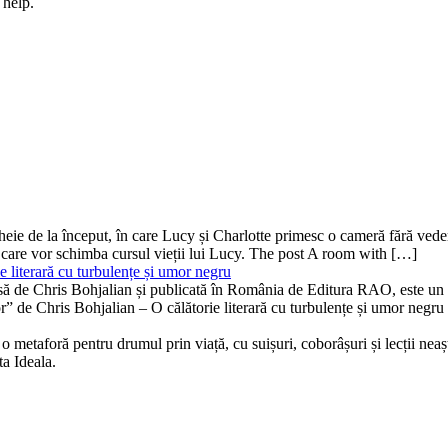
 help.
ă-cheie de la început, în care Lucy și Charlotte primesc o cameră fără v
 care vor schimba cursul vieții lui Lucy. The post A room with […]
 literară cu turbulențe și umor negru
isă de Chris Bohjalian și publicată în România de Editura RAO, este un th
bor” de Chris Bohjalian – O călătorie literară cu turbulențe și umor neg
 metaforă pentru drumul prin viață, cu suișuri, coborâșuri și lecții neaște
ta Ideala.