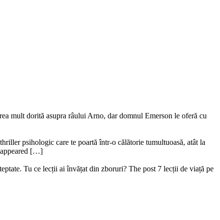
ederea mult dorită asupra râului Arno, dar domnul Emerson le oferă cu
riller psihologic care te poartă într-o călătorie tumultuoasă, atât la
ru appeared […]
ptate. Tu ce lecții ai învățat din zboruri? The post 7 lecții de viață pe