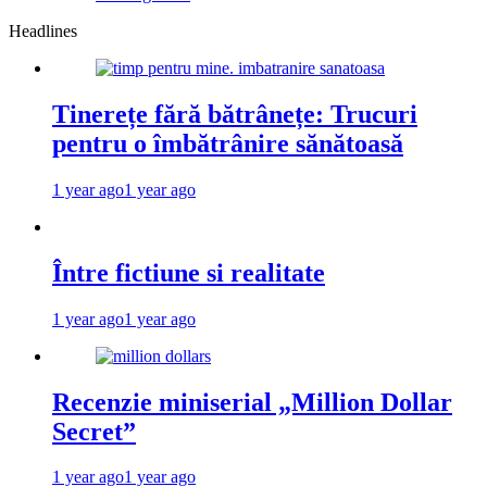
Headlines
Tinerețe fără bătrânețe: Trucuri
pentru o îmbătrânire sănătoasă
1 year ago
1 year ago
Între fictiune si realitate
1 year ago
1 year ago
Recenzie miniserial „Million Dollar
Secret”
1 year ago
1 year ago