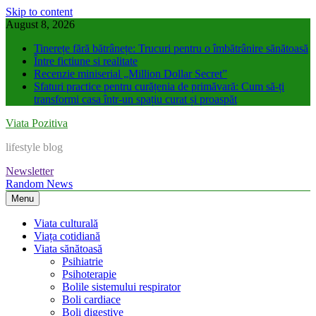
Skip to content
August 8, 2026
Tinerețe fără bătrânețe: Trucuri pentru o îmbătrânire sănătoasă
Între fictiune si realitate
Recenzie miniserial „Million Dollar Secret”
Sfaturi practice pentru curățenia de primăvară: Cum să-ți
transformi casa într-un spațiu curat și proaspăt
Viata Pozitiva
lifestyle blog
Newsletter
Random News
Menu
Viata culturală
Viața cotidiană
Viata sănătoasă
Psihiatrie
Psihoterapie
Bolile sistemului respirator
Boli cardiace
Boli digestive