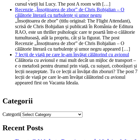
cursul vieții lui Lucy. The post A room with […]
Recenzie „Însoțitoarea de zbor” de Chris Bohjalian – O
călătorie literară cu turbulențe și umor negru
„Însoțitoarea de zbor” (titlu original: The Flight Attendant),
scrisă de Chris Bohjalian și publicată în România de Editura
RAO, este un thriller psihologic care te poartă într-o călătorie
tumultuoasă, atât la propriu, cât și la figurat. The post
Recenzie „Însoțitoarea de zbor” de Chris Bohjalian – O
călătorie literară cu turbulențe și umor negru appeared […]
7 lecții de viață pe care le-am învățat călătorind cu avionul
Călătoria cu avionul e mai mult decât un mijloc de transport –
e o metaforă pentru drumul prin viață, cu suișuri, coborâșuri și
lecții neașteptate. Tu ce lecții ai învățat din zboruri? The post 7
lecții de viață pe care le-am învățat călătorind cu avionul
appeared first on Vacanta Ideala.
Categorii
Categorii
Recent Posts