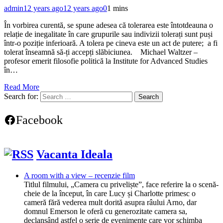
admin
12 years ago
12 years ago
0
1 mins
În vorbirea curentă, se spune adesea că tolerarea este întotdeauna o
relație de inegalitate în care grupurile sau indivizii tolerați sunt puși
într-o poziție inferioară. A tolera pe cineva este un act de putere; a fi
tolerat înseamnă să-ți accepți slăbiciunea. Michael Waltzer –
profesor emerit filosofie politică la Institute for Advanced Studies
în…
Read More
Search for:
Facebook
Vacanta Ideala
A room with a view – recenzie film
Titlul filmului, „Camera cu priveliște”, face referire la o scenă-
cheie de la început, în care Lucy și Charlotte primesc o
cameră fără vederea mult dorită asupra râului Arno, dar
domnul Emerson le oferă cu generozitate camera sa,
declanșând astfel o serie de evenimente care vor schimba