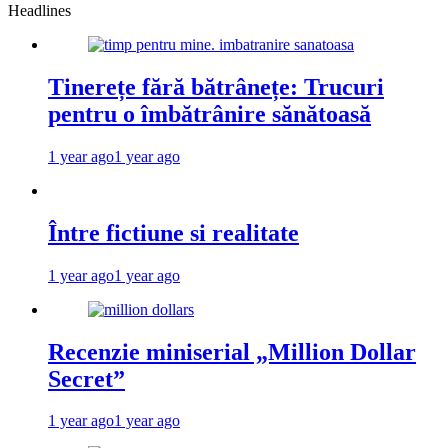
Headlines
Tinerețe fără bătrânețe: Trucuri
pentru o îmbătrânire sănătoasă
1 year ago
1 year ago
Între fictiune si realitate
1 year ago
1 year ago
Recenzie miniserial „Million Dollar
Secret”
1 year ago
1 year ago