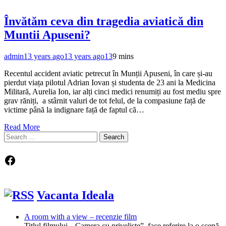
Învătăm ceva din tragedia aviatică din
Muntii Apuseni?
admin
13 years ago
13 years ago
13
9 mins
Recentul accident aviatic petrecut în Munții Apuseni, în care și-au
pierdut viața pilotul Adrian Iovan și studenta de 23 ani la Medicina
Militară, Aurelia Ion, iar alți cinci medici renumiți au fost mediu spre
grav răniți, a stârnit valuri de tot felul, de la compasiune față de
victime până la indignare față de faptul că…
Read More
Search
for:
Facebook
Vacanta Ideala
A room with a view – recenzie film
Titlul filmului, „Camera cu priveliște”, face referire la o scenă-