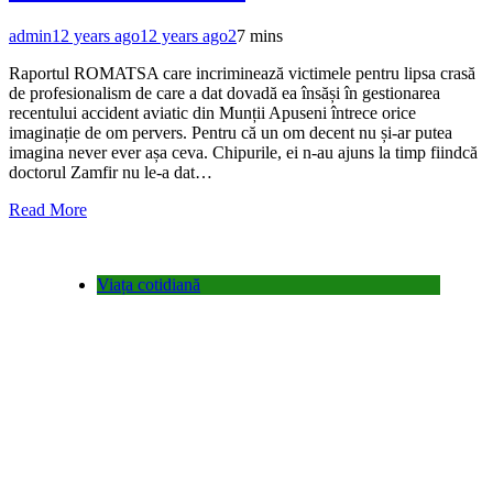
admin
12 years ago
12 years ago
2
7 mins
Raportul ROMATSA care incriminează victimele pentru lipsa crasă
de profesionalism de care a dat dovadă ea însăși în gestionarea
recentului accident aviatic din Munții Apuseni întrece orice
imaginație de om pervers. Pentru că un om decent nu și-ar putea
imagina never ever așa ceva. Chipurile, ei n-au ajuns la timp fiindcă
doctorul Zamfir nu le-a dat…
Read More
Viața cotidiană