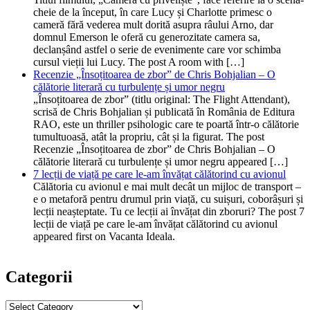
cheie de la început, în care Lucy și Charlotte primesc o
cameră fără vederea mult dorită asupra râului Arno, dar
domnul Emerson le oferă cu generozitate camera sa,
declanșând astfel o serie de evenimente care vor schimba
cursul vieții lui Lucy. The post A room with […]
Recenzie „Însoțitoarea de zbor” de Chris Bohjalian – O
călătorie literară cu turbulențe și umor negru
„Însoțitoarea de zbor” (titlu original: The Flight Attendant),
scrisă de Chris Bohjalian și publicată în România de Editura
RAO, este un thriller psihologic care te poartă într-o călătorie
tumultuoasă, atât la propriu, cât și la figurat. The post
Recenzie „Însoțitoarea de zbor” de Chris Bohjalian – O
călătorie literară cu turbulențe și umor negru appeared […]
7 lecții de viață pe care le-am învățat călătorind cu avionul
Călătoria cu avionul e mai mult decât un mijloc de transport –
e o metaforă pentru drumul prin viață, cu suișuri, coborâșuri și
lecții neașteptate. Tu ce lecții ai învățat din zboruri? The post 7
lecții de viață pe care le-am învățat călătorind cu avionul
appeared first on Vacanta Ideala.
Categorii
Categorii