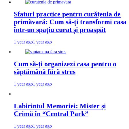
Sfaturi practice pentru curățenia de
primăvară: Cum să-ți transformi casa
într-un spațiu curat și proaspăt
1 year ago
1 year ago
Cum să-ți organizezi casa pentru o
săptămână fără stres
1 year ago
1 year ago
Labirintul Memoriei: Mister și
Crimă în “Central Park”
1 year ago
1 year ago