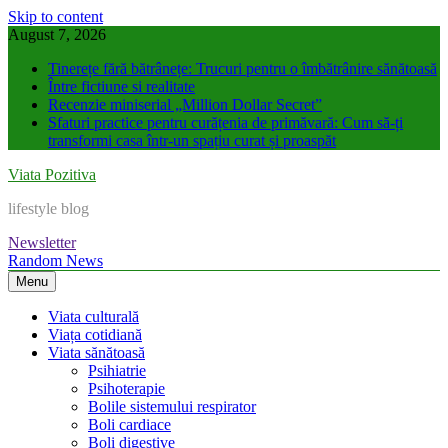
Skip to content
August 7, 2026
Tinerețe fără bătrânețe: Trucuri pentru o îmbătrânire sănătoasă
Între fictiune si realitate
Recenzie miniserial „Million Dollar Secret”
Sfaturi practice pentru curățenia de primăvară: Cum să-ți
transformi casa într-un spațiu curat și proaspăt
Viata Pozitiva
lifestyle blog
Newsletter
Random News
Menu
Viata culturală
Viața cotidiană
Viata sănătoasă
Psihiatrie
Psihoterapie
Bolile sistemului respirator
Boli cardiace
Boli digestive