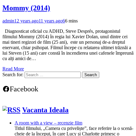
Mommy (2014)
admin
12 years ago
11 years ago
6
6 mins
Diagnosticat oficial cu ADHD, Steve Després, protagonistul
filmului Mommy (2014) în regia lui Xavier Dolan, unul dintre cei
mai tineri regizori de film (25 ani), este un personaj de-a dreptul
enervant, chiar psihopat. Filmul începe cu relatarea ultimei trăznăi a
lui Steven (15 ani) care constă în incendierea unei cafenele împreună
cu alți amici de…
Read More
Search for:
Facebook
Vacanta Ideala
A room with a view – recenzie film
Titlul filmului, „Camera cu priveliște”, face referire la o scenă-
cheie de la început, în care Lucy și Charlotte primesc o