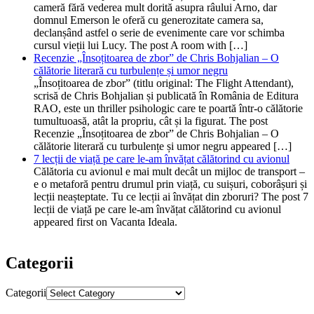
cameră fără vederea mult dorită asupra râului Arno, dar
domnul Emerson le oferă cu generozitate camera sa,
declanșând astfel o serie de evenimente care vor schimba
cursul vieții lui Lucy. The post A room with […]
Recenzie „Însoțitoarea de zbor” de Chris Bohjalian – O
călătorie literară cu turbulențe și umor negru
„Însoțitoarea de zbor” (titlu original: The Flight Attendant),
scrisă de Chris Bohjalian și publicată în România de Editura
RAO, este un thriller psihologic care te poartă într-o călătorie
tumultuoasă, atât la propriu, cât și la figurat. The post
Recenzie „Însoțitoarea de zbor” de Chris Bohjalian – O
călătorie literară cu turbulențe și umor negru appeared […]
7 lecții de viață pe care le-am învățat călătorind cu avionul
Călătoria cu avionul e mai mult decât un mijloc de transport –
e o metaforă pentru drumul prin viață, cu suișuri, coborâșuri și
lecții neașteptate. Tu ce lecții ai învățat din zboruri? The post 7
lecții de viață pe care le-am învățat călătorind cu avionul
appeared first on Vacanta Ideala.
Categorii
Categorii