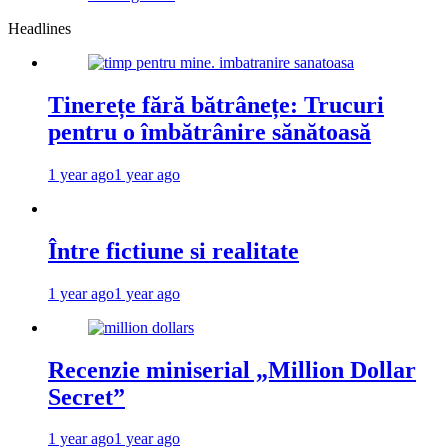
Headlines
Tinerețe fără bătrânețe: Trucuri
pentru o îmbătrânire sănătoasă
1 year ago
1 year ago
Între fictiune si realitate
1 year ago
1 year ago
Recenzie miniserial „Million Dollar
Secret”
1 year ago
1 year ago