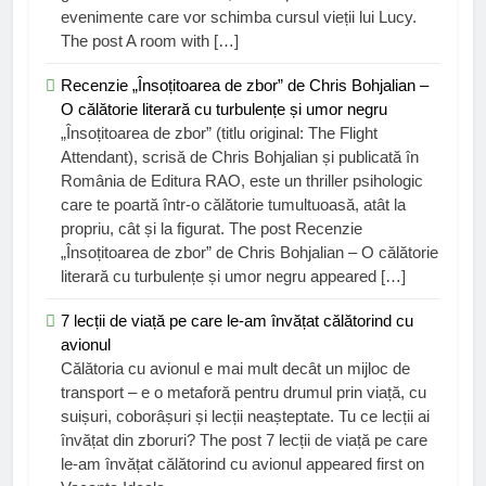
evenimente care vor schimba cursul vieții lui Lucy.
The post A room with […]
Recenzie „Însoțitoarea de zbor” de Chris Bohjalian –
O călătorie literară cu turbulențe și umor negru
„Însoțitoarea de zbor” (titlu original: The Flight
Attendant), scrisă de Chris Bohjalian și publicată în
România de Editura RAO, este un thriller psihologic
care te poartă într-o călătorie tumultuoasă, atât la
propriu, cât și la figurat. The post Recenzie
„Însoțitoarea de zbor” de Chris Bohjalian – O călătorie
literară cu turbulențe și umor negru appeared […]
7 lecții de viață pe care le-am învățat călătorind cu
avionul
Călătoria cu avionul e mai mult decât un mijloc de
transport – e o metaforă pentru drumul prin viață, cu
suișuri, coborâșuri și lecții neașteptate. Tu ce lecții ai
învățat din zboruri? The post 7 lecții de viață pe care
le-am învățat călătorind cu avionul appeared first on