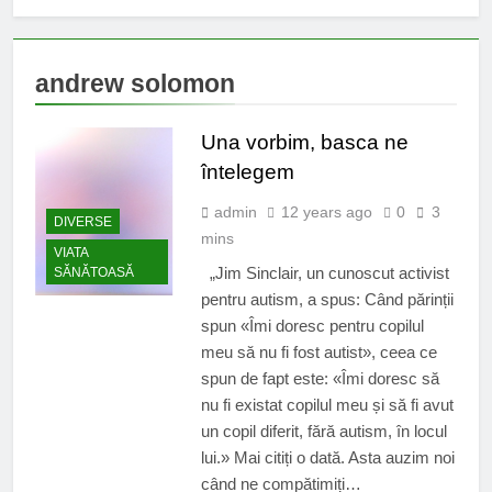
andrew solomon
Una vorbim, basca ne
întelegem
admin
12 years ago
0
3
DIVERSE
mins
VIATA
„Jim Sinclair, un cunoscut activist
SĂNĂTOASĂ
pentru autism, a spus: Când părinții
spun «Îmi doresc pentru copilul
meu să nu fi fost autist», ceea ce
spun de fapt este: «Îmi doresc să
nu fi existat copilul meu și să fi avut
un copil diferit, fără autism, în locul
lui.» Mai citiți o dată. Asta auzim noi
când ne compătimiți…