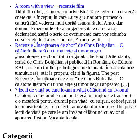
A room with a view – recenzie film
Titlul filmului, „Camera cu priveliște”, face referire la o scenă-
cheie de la început, în care Lucy și Charlotte primesc o
cameră fără vederea mult dorită asupra râului Arno, dar
domnul Emerson le oferă cu generozitate camera sa,
declanșând astfel o serie de evenimente care vor schimba
cursul vieții lui Lucy. The post A room with […]
Recenzie „Însoțitoarea de zbor” de Chris Bohjalian – O
călătorie literară cu turbulențe și umor negru
„Însoțitoarea de zbor” (titlu original: The Flight Attendant),
scrisă de Chris Bohjalian și publicată în România de Editura
RAO, este un thriller psihologic care te poartă într-o călătorie
tumultuoasă, atât la propriu, cât și la figurat. The post
Recenzie „Însoțitoarea de zbor” de Chris Bohjalian – O
călătorie literară cu turbulențe și umor negru appeared […]
7 lecții de viață pe care le-am învățat călătorind cu avionul
Călătoria cu avionul e mai mult decât un mijloc de transport –
e o metaforă pentru drumul prin viață, cu suișuri, coborâșuri și
lecții neașteptate. Tu ce lecții ai învățat din zboruri? The post 7
lecții de viață pe care le-am învățat călătorind cu avionul
appeared first on Vacanta Ideala.
Categorii