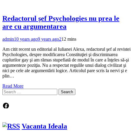
Redactorul şef Psychologies nu prea le
are cu argumentarea
admin
10 years ago
9 years ago
2
12 mins
Am citit recent un editorial al Iulianei Alexa, redactorul şef al revistei
Psychologies, despre modificarea Constituţiei şi discriminarea
cuplurilor gay şi am rămas stupefiată de modul în care a înţeles să-şi
argumenteze poziţia. Nu a respectat regulile unui dialog civilizat şi
nici pe cele ale argumentării logice. Articolul pare scris la nervi şi e
plin…
Read More
Search
for:
Facebook
Vacanta Ideala