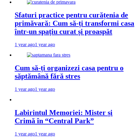
Sfaturi practice pentru curățenia de
primăvară: Cum să-ți transformi casa
într-un spațiu curat și proaspăt
1 year ago
1 year ago
Cum să-ți organizezi casa pentru o
săptămână fără stres
1 year ago
1 year ago
Labirintul Memoriei: Mister și
Crimă în “Central Park”
1 year ago
1 year ago