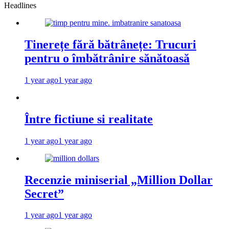
Headlines
Tinerețe fără bătrânețe: Trucuri
pentru o îmbătrânire sănătoasă
1 year ago
1 year ago
Între fictiune si realitate
1 year ago
1 year ago
Recenzie miniserial „Million Dollar
Secret”
1 year ago
1 year ago