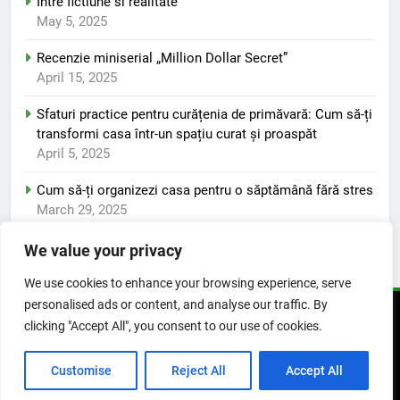
Între fictiune si realitate
May 5, 2025
Recenzie miniserial „Million Dollar Secret”
April 15, 2025
Sfaturi practice pentru curățenia de primăvară: Cum să-ți
transformi casa într-un spațiu curat și proaspăt
April 5, 2025
Cum să-ți organizezi casa pentru o săptămână fără stres
March 29, 2025
We value your privacy
We use cookies to enhance your browsing experience, serve
personalised ads or content, and analyse our traffic. By
© 2025 Viata pozitiva. Toate drepturile rezervate. Powered
clicking "Accept All", you consent to our use of cookies.
By
.
BlazeThemes
Customise
Reject All
Accept All
Confidentialitate
Despre