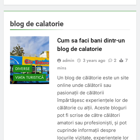
blog de calatorie
Cum sa faci bani dintr-un
blog de calatorie
admin
3 years ago
2
7
mins
DIVERSE
Un blog de călătorie este un site
VIATA TURISTICĂ
online unde călătorii sau
pasionații de călătorii
împărtășesc experiențele lor de
călătorie cu alții. Aceste bloguri
pot fi scrise de către călători
amatori sau profesioniști, și pot
cuprinde informații despre
locurile vizitate, experiențele lor