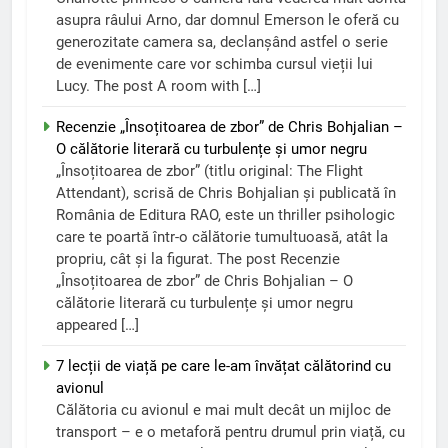
asupra râului Arno, dar domnul Emerson le oferă cu
generozitate camera sa, declanșând astfel o serie
de evenimente care vor schimba cursul vieții lui
Lucy. The post A room with […]
Recenzie „Însoțitoarea de zbor” de Chris Bohjalian –
O călătorie literară cu turbulențe și umor negru
„Însoțitoarea de zbor” (titlu original: The Flight
Attendant), scrisă de Chris Bohjalian și publicată în
România de Editura RAO, este un thriller psihologic
care te poartă într-o călătorie tumultuoasă, atât la
propriu, cât și la figurat. The post Recenzie
„Însoțitoarea de zbor” de Chris Bohjalian – O
călătorie literară cu turbulențe și umor negru
appeared […]
7 lecții de viață pe care le-am învățat călătorind cu
avionul
Călătoria cu avionul e mai mult decât un mijloc de
transport – e o metaforă pentru drumul prin viață, cu