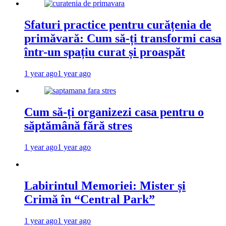
Sfaturi practice pentru curățenia de
primăvară: Cum să-ți transformi casa
într-un spațiu curat și proaspăt
1 year ago
1 year ago
Cum să-ți organizezi casa pentru o
săptămână fără stres
1 year ago
1 year ago
Labirintul Memoriei: Mister și
Crimă în “Central Park”
1 year ago
1 year ago