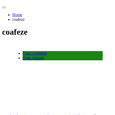
Home
coafeze
coafeze
Viața cotidiană
Viata virtuala