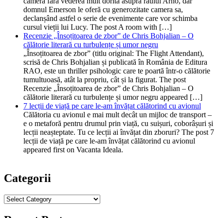
cameră fără vederea mult dorită asupra râului Arno, dar
domnul Emerson le oferă cu generozitate camera sa,
declanșând astfel o serie de evenimente care vor schimba
cursul vieții lui Lucy. The post A room with […]
Recenzie „Însoțitoarea de zbor” de Chris Bohjalian – O
călătorie literară cu turbulențe și umor negru
„Însoțitoarea de zbor” (titlu original: The Flight Attendant),
scrisă de Chris Bohjalian și publicată în România de Editura
RAO, este un thriller psihologic care te poartă într-o călătorie
tumultuoasă, atât la propriu, cât și la figurat. The post
Recenzie „Însoțitoarea de zbor” de Chris Bohjalian – O
călătorie literară cu turbulențe și umor negru appeared […]
7 lecții de viață pe care le-am învățat călătorind cu avionul
Călătoria cu avionul e mai mult decât un mijloc de transport –
e o metaforă pentru drumul prin viață, cu suișuri, coborâșuri și
lecții neașteptate. Tu ce lecții ai învățat din zboruri? The post 7
lecții de viață pe care le-am învățat călătorind cu avionul
appeared first on Vacanta Ideala.
Categorii
Categorii