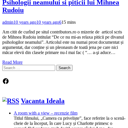
Psihologii neamului si piticii lui Mihnea
Rudoiu
admin
10 years ago
10 years ago
6
15 mins
Am citit de curînd pe situl contributors.ro o mizerie de articol scris
de Mihnea Rudoiu intitulat “De ce nu mi-as relaxa piticii pe divanul
psihologilor neamului”. Articolul este nu numai prost documentat și
argumentat, dar conține și un pleonasm de toată jena pe care nici
măcar elevii din clasele primare nu-l mai fac ( “… a-şi aduce…
Read More
Search
for:
Facebook
Vacanta Ideala
A room with a view – recenzie film
Titlul filmului, „Camera cu priveliște”, face referire la o scenă-
cheie de la început, în care Lucy și Charlotte primesc o