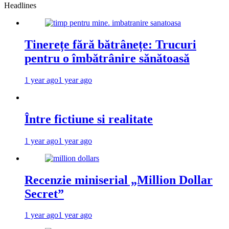
Headlines
Tinerețe fără bătrânețe: Trucuri
pentru o îmbătrânire sănătoasă
1 year ago
1 year ago
Între fictiune si realitate
1 year ago
1 year ago
Recenzie miniserial „Million Dollar
Secret”
1 year ago
1 year ago