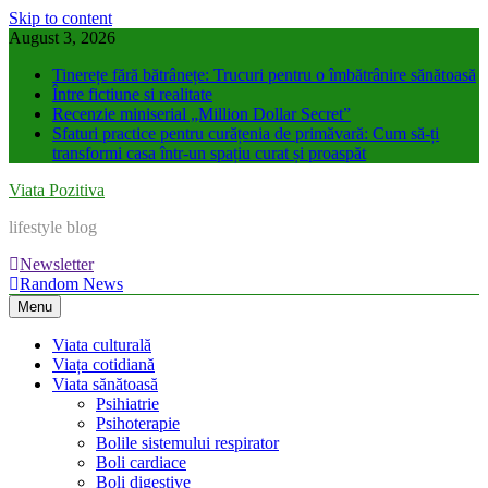
Skip to content
August 3, 2026
Tinerețe fără bătrânețe: Trucuri pentru o îmbătrânire sănătoasă
Între fictiune si realitate
Recenzie miniserial „Million Dollar Secret”
Sfaturi practice pentru curățenia de primăvară: Cum să-ți
transformi casa într-un spațiu curat și proaspăt
Viata Pozitiva
lifestyle blog
Newsletter
Random News
Menu
Viata culturală
Viața cotidiană
Viata sănătoasă
Psihiatrie
Psihoterapie
Bolile sistemului respirator
Boli cardiace
Boli digestive