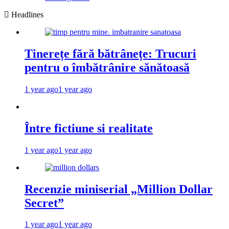
Headlines
Tinerețe fără bătrânețe: Trucuri
pentru o îmbătrânire sănătoasă
1 year ago
1 year ago
Între fictiune si realitate
1 year ago
1 year ago
Recenzie miniserial „Million Dollar
Secret”
1 year ago
1 year ago