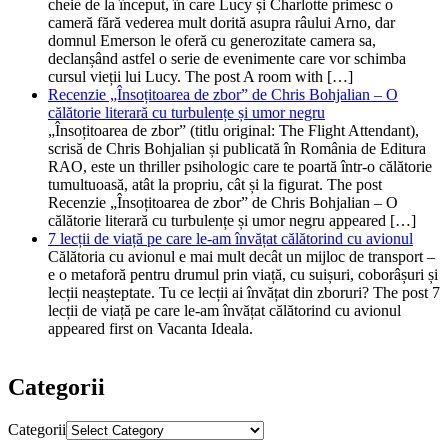
cheie de la început, în care Lucy și Charlotte primesc o
cameră fără vederea mult dorită asupra râului Arno, dar
domnul Emerson le oferă cu generozitate camera sa,
declanșând astfel o serie de evenimente care vor schimba
cursul vieții lui Lucy. The post A room with […]
Recenzie „Însoțitoarea de zbor” de Chris Bohjalian – O
călătorie literară cu turbulențe și umor negru
„Însoțitoarea de zbor” (titlu original: The Flight Attendant),
scrisă de Chris Bohjalian și publicată în România de Editura
RAO, este un thriller psihologic care te poartă într-o călătorie
tumultuoasă, atât la propriu, cât și la figurat. The post
Recenzie „Însoțitoarea de zbor” de Chris Bohjalian – O
călătorie literară cu turbulențe și umor negru appeared […]
7 lecții de viață pe care le-am învățat călătorind cu avionul
Călătoria cu avionul e mai mult decât un mijloc de transport –
e o metaforă pentru drumul prin viață, cu suișuri, coborâșuri și
lecții neașteptate. Tu ce lecții ai învățat din zboruri? The post 7
lecții de viață pe care le-am învățat călătorind cu avionul
appeared first on Vacanta Ideala.
Categorii
Categorii