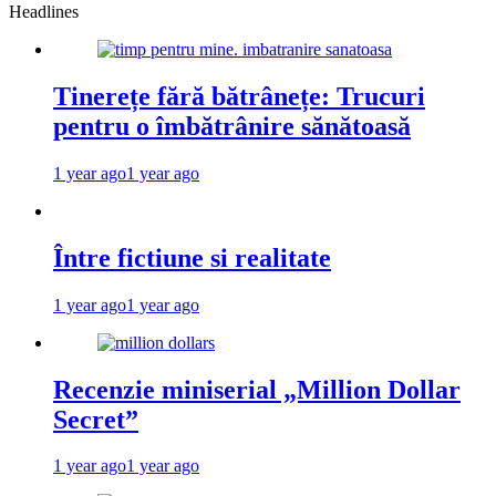
Headlines
Tinerețe fără bătrânețe: Trucuri
pentru o îmbătrânire sănătoasă
1 year ago
1 year ago
Între fictiune si realitate
1 year ago
1 year ago
Recenzie miniserial „Million Dollar
Secret”
1 year ago
1 year ago