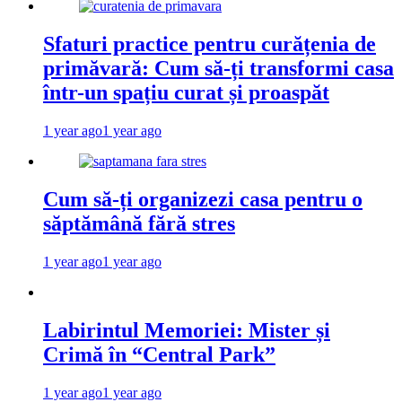
Sfaturi practice pentru curățenia de
primăvară: Cum să-ți transformi casa
într-un spațiu curat și proaspăt
1 year ago
1 year ago
Cum să-ți organizezi casa pentru o
săptămână fără stres
1 year ago
1 year ago
Labirintul Memoriei: Mister și
Crimă în “Central Park”
1 year ago
1 year ago