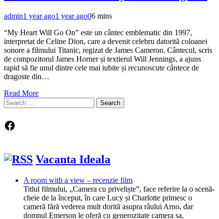
admin
1 year ago
1 year ago
0
6 mins
“My Heart Will Go On” este un cântec emblematic din 1997,
interpretat de Celine Dion, care a devenit celebru datorită coloanei
sonore a filmului Titanic, regizat de James Cameron. Cântecul, scris
de compozitorul James Horner și textierul Will Jennings, a ajuns
rapid să fie unul dintre cele mai iubite și recunoscute cântece de
dragoste din…
Read More
Search
for:
Facebook
Vacanta Ideala
A room with a view – recenzie film
Titlul filmului, „Camera cu priveliște”, face referire la o scenă-
cheie de la început, în care Lucy și Charlotte primesc o
cameră fără vederea mult dorită asupra râului Arno, dar
domnul Emerson le oferă cu generozitate camera sa,