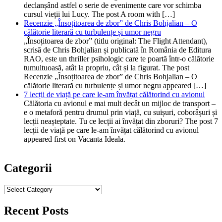
declanșând astfel o serie de evenimente care vor schimba
cursul vieții lui Lucy. The post A room with […]
Recenzie „Însoțitoarea de zbor” de Chris Bohjalian – O
călătorie literară cu turbulențe și umor negru
„Însoțitoarea de zbor” (titlu original: The Flight Attendant),
scrisă de Chris Bohjalian și publicată în România de Editura
RAO, este un thriller psihologic care te poartă într-o călătorie
tumultuoasă, atât la propriu, cât și la figurat. The post
Recenzie „Însoțitoarea de zbor” de Chris Bohjalian – O
călătorie literară cu turbulențe și umor negru appeared […]
7 lecții de viață pe care le-am învățat călătorind cu avionul
Călătoria cu avionul e mai mult decât un mijloc de transport –
e o metaforă pentru drumul prin viață, cu suișuri, coborâșuri și
lecții neașteptate. Tu ce lecții ai învățat din zboruri? The post 7
lecții de viață pe care le-am învățat călătorind cu avionul
appeared first on Vacanta Ideala.
Categorii
Categorii
Recent Posts