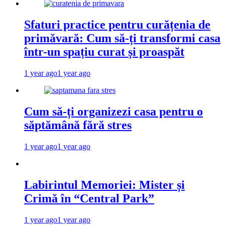
Sfaturi practice pentru curățenia de
primăvară: Cum să-ți transformi casa
într-un spațiu curat și proaspăt
1 year ago
1 year ago
Cum să-ți organizezi casa pentru o
săptămână fără stres
1 year ago
1 year ago
Labirintul Memoriei: Mister și
Crimă în “Central Park”
1 year ago
1 year ago