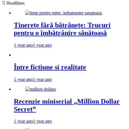
Headlines
Tinerețe fără bătrânețe: Trucuri
pentru o îmbătrânire sănătoasă
1 year ago
1 year ago
Între fictiune si realitate
1 year ago
1 year ago
Recenzie miniserial „Million Dollar
Secret”
1 year ago
1 year ago