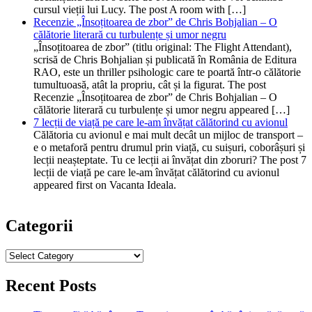
cursul vieții lui Lucy. The post A room with […]
Recenzie „Însoțitoarea de zbor” de Chris Bohjalian – O
călătorie literară cu turbulențe și umor negru
„Însoțitoarea de zbor” (titlu original: The Flight Attendant),
scrisă de Chris Bohjalian și publicată în România de Editura
RAO, este un thriller psihologic care te poartă într-o călătorie
tumultuoasă, atât la propriu, cât și la figurat. The post
Recenzie „Însoțitoarea de zbor” de Chris Bohjalian – O
călătorie literară cu turbulențe și umor negru appeared […]
7 lecții de viață pe care le-am învățat călătorind cu avionul
Călătoria cu avionul e mai mult decât un mijloc de transport –
e o metaforă pentru drumul prin viață, cu suișuri, coborâșuri și
lecții neașteptate. Tu ce lecții ai învățat din zboruri? The post 7
lecții de viață pe care le-am învățat călătorind cu avionul
appeared first on Vacanta Ideala.
Categorii
Categorii
Recent Posts