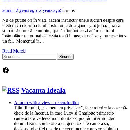
admin
12 years ago
12 years ago
5
8 mins
Nu de puține ori în viață facem instinctiv unele lucruri despre care
credem că exprimă felul nostru unic de a gândi și acționa, fără să
știm însă cum să le numim, până când într-o zi aflăm cu totul
întâmplător nu numai că le știa toată lumea, dar că se și numesc într-
un fel. Momentul în…
Read More
Search
for:
Facebook
Vacanta Ideala
A room with a view – recenzie film
Titlul filmului, „Camera cu priveliște”, face referire la o scenă-
cheie de la început, în care Lucy și Charlotte primesc o
cameră fără vederea mult dorită asupra râului Arno, dar
domnul Emerson le oferă cu generozitate camera sa,
declanșând astfel o serie de evenimente care vor schimba