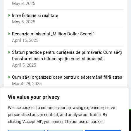
May 8, 2025
Între fictiune si realitate
May 5, 2025
Recenzie miniserial „Million Dollar Secret”
April 15, 2025
Sfaturi practice pentru curățenia de primăvară: Cum să-ți
transformi casa într-un spațiu curat și proaspăt
April 5, 2025
Cum să-ți organizezi casa pentru o săptămână fără stres
March 29, 2025
We value your privacy
We use cookies to enhance your browsing experience, serve
personalised ads or content, and analyse our traffic. By
© 2025 Viata pozitiva. Toate drepturile rezervate. Powered
clicking "Accept All", you consent to our use of cookies.
By
.
BlazeThemes