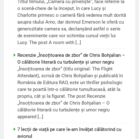
Titlul filmului, „Camera cu priveliște”, face referire la
o scenă-cheie de la început, în care Lucy și
Charlotte primesc o cameră fără vederea mult dorită
asupra râului Arno, dar domnul Emerson le oferă cu
generozitate camera sa, declanșând astfel o serie
de evenimente care vor schimba cursul vieții lui
Lucy. The post A room with […]
Recenzie „Însoțitoarea de zbor” de Chris Bohjalian –
O călătorie literară cu turbulențe și umor negru
„Însoțitoarea de zbor” (titlu original: The Flight
Attendant), scrisă de Chris Bohjalian și publicată în
România de Editura RAO, este un thriller psihologic
care te poartă într-o călătorie tumultuoasă, atât la
propriu, cât și la figurat. The post Recenzie
„Însoțitoarea de zbor” de Chris Bohjalian – O
călătorie literară cu turbulențe și umor negru
appeared […]
7 lecții de viață pe care le-am învățat călătorind cu
avionul