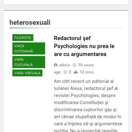
heterosexuali
EDITORIAL
Redactorul şef
FILOSOFIE
Psychologies nu prea le
VIAȚA
COTIDIANĂ
are cu argumentarea
VIATA
admin
10 years
CULTURALĂ
ago
2
12 mins
VIATA VIRTUALA
Am citit recent un editorial al
Iulianei Alexa, redactorul şef al
revistei Psychologies, despre
modificarea Constituţiei şi
discriminarea cuplurilor gay şi
am rămas stupefiată de modul în
care a înţeles să-şi argumenteze
poziţia. Nu a respectat regulile