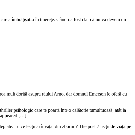
are a îmbrățișat-o în tinerețe. Când i-a fost clar că nu va deveni un
ederea mult dorită asupra râului Arno, dar domnul Emerson le oferă cu
riller psihologic care te poartă într-o călătorie tumultuoasă, atât la
ru appeared […]
ptate. Tu ce lecții ai învățat din zboruri? The post 7 lecții de viață pe