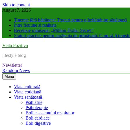
Skip to content
August 7, 2026
Tinerețe fără bătrânețe: Trucuri pentru o îmbătrânire sănătoasă
Între fictiune si realitate
Recenzie miniserial „Million Dollar Secret”
Sfaturi practice pentru curățenia de primăvară: Cum să-ți transfo
Viata Pozitiva
lifestyle blog
Newsletter
Random News
Menu
Viata culturală
Viața cotidiană
Viata sănătoasă
Psihiatrie
Psihoterapie
Bolile sistemului respirator
Boli cardiace
Boli digestive