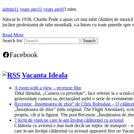
admin
11 years ago
11 years ago
0
3 mins
Născut în 1938, Charlie Pride a ajuns cel mai iubit cântăreț de muzică c
jucător profesionist de talie mondială, s-a întors cu toate puterile sp
Read More
Search for:
Facebook
Vacanta Ideala
A room with a view – recenzie film
Titlul filmului, „Camera cu priveliște”, face referire la o scen
generozitate camera sa, declanșând astfel o serie de evenimente
Recenzie „Însoțitoarea de zbor” de Chris Bohjalian – O călătorie
„Însoțitoarea de zbor” (titlu original: The Flight Attendant), scr
propriu, cât și la figurat. The post Recenzie „Însoțitoarea de z
7 lecții de viață pe care le-am învățat călătorind cu avionul
Călătoria cu avionul e mai mult decât un mijloc de transport – e o
care le-am învățat călătorind cu avionul appeared first on Vacan