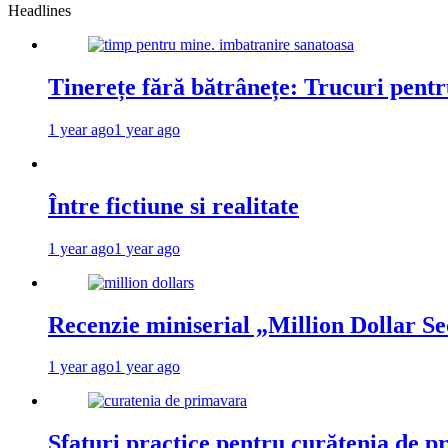
Headlines
Tinerețe fără bătrânețe: Trucuri pent
1 year ago
1 year ago
Între fictiune si realitate
1 year ago
1 year ago
Recenzie miniserial „Million Dollar Se
1 year ago
1 year ago
Sfaturi practice pentru curățenia de p