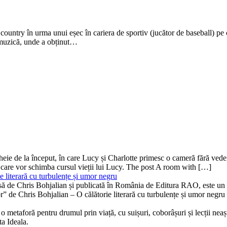
ountry în urma unui eșec în cariera de sportiv (jucător de baseball) pe c
re muzică, unde a obținut…
ă-cheie de la început, în care Lucy și Charlotte primesc o cameră fără v
 care vor schimba cursul vieții lui Lucy. The post A room with […]
 literară cu turbulențe și umor negru
isă de Chris Bohjalian și publicată în România de Editura RAO, este un th
bor” de Chris Bohjalian – O călătorie literară cu turbulențe și umor neg
 metaforă pentru drumul prin viață, cu suișuri, coborâșuri și lecții neaște
ta Ideala.