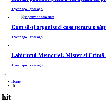
1 year ago
1 year ago
Cum să-ți organizezi casa pentru o săp
1 year ago
1 year ago
Labirintul Memoriei: Mister și Crimă
1 year ago
1 year ago
Home
hit
hit