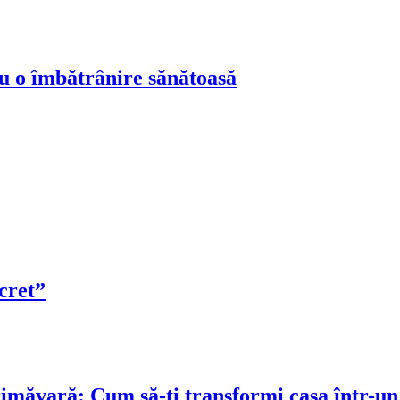
ru o îmbătrânire sănătoasă
cret”
rimăvară: Cum să-ți transformi casa într-un 