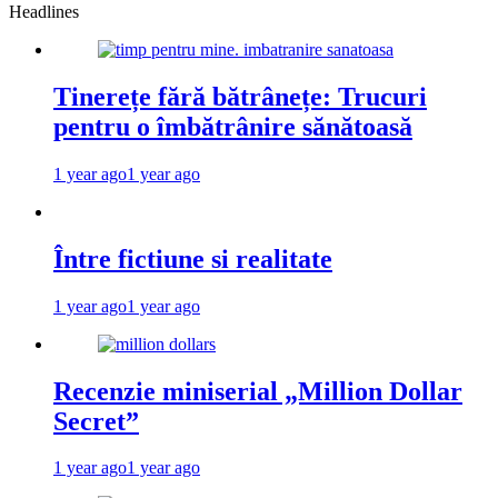
Headlines
Tinerețe fără bătrânețe: Trucuri
pentru o îmbătrânire sănătoasă
1 year ago
1 year ago
Între fictiune si realitate
1 year ago
1 year ago
Recenzie miniserial „Million Dollar
Secret”
1 year ago
1 year ago