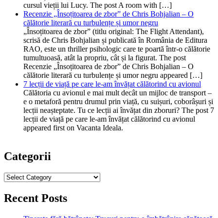
cursul vieții lui Lucy. The post A room with […]
Recenzie „Însoțitoarea de zbor” de Chris Bohjalian – O
călătorie literară cu turbulențe și umor negru
„Însoțitoarea de zbor” (titlu original: The Flight Attendant),
scrisă de Chris Bohjalian și publicată în România de Editura
RAO, este un thriller psihologic care te poartă într-o călătorie
tumultuoasă, atât la propriu, cât și la figurat. The post
Recenzie „Însoțitoarea de zbor” de Chris Bohjalian – O
călătorie literară cu turbulențe și umor negru appeared […]
7 lecții de viață pe care le-am învățat călătorind cu avionul
Călătoria cu avionul e mai mult decât un mijloc de transport –
e o metaforă pentru drumul prin viață, cu suișuri, coborâșuri și
lecții neașteptate. Tu ce lecții ai învățat din zboruri? The post 7
lecții de viață pe care le-am învățat călătorind cu avionul
appeared first on Vacanta Ideala.
Categorii
Categorii
Recent Posts