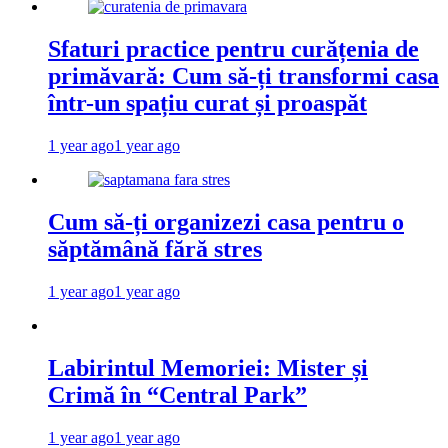
Sfaturi practice pentru curățenia de
primăvară: Cum să-ți transformi casa
într-un spațiu curat și proaspăt
1 year ago
1 year ago
Cum să-ți organizezi casa pentru o
săptămână fără stres
1 year ago
1 year ago
Labirintul Memoriei: Mister și
Crimă în “Central Park”
1 year ago
1 year ago