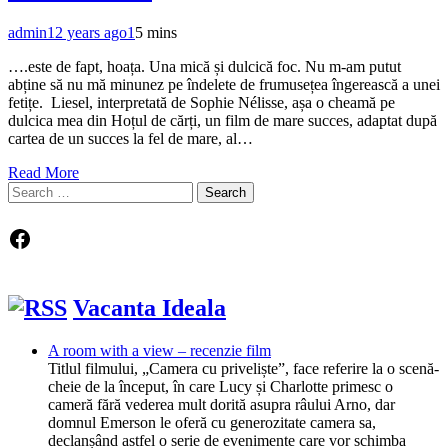
admin
12 years ago
1
5 mins
….este de fapt, hoața. Una mică și dulcică foc. Nu m-am putut
abține să nu mă minunez pe îndelete de frumusețea îngerească a unei
fetițe. Liesel, interpretată de Sophie Nélisse, așa o cheamă pe
dulcica mea din Hoțul de cărți, un film de mare succes, adaptat după
cartea de un succes la fel de mare, al…
Read More
Search
for:
Facebook
Vacanta Ideala
A room with a view – recenzie film
Titlul filmului, „Camera cu priveliște”, face referire la o scenă-
cheie de la început, în care Lucy și Charlotte primesc o
cameră fără vederea mult dorită asupra râului Arno, dar
domnul Emerson le oferă cu generozitate camera sa,
declanșând astfel o serie de evenimente care vor schimba