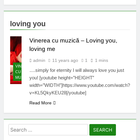
loving you
Vinerea cu muzică – Loving you,
loving me
admin
11 years ago
1
1 mins
VINEREA
….simply for eternity I will always love you just
CU
you! [youtube height=”HEIGHT”
MUZICĂ
width=”WIDTH”]https://www.youtube.com/watch?
v=KL5QkyKEU28[/youtube]
Read More
Search
for: