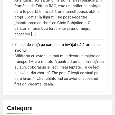
Attendant), scrisă de Chris Bohjalian și publicată în
România de Editura RAO, este un thriller psihologic
care te poartă într-o călătorie tumultuoasă, atât la
propriu, cât și la figurat. The post Recenzie
„Însoțitoarea de zbor” de Chris Bohjalian – O
călătorie literară cu turbulențe și umor negru
appeared […]
7 lecții de viață pe care le-am învățat călătorind cu
avionul
Călătoria cu avionul e mai mult decât un mijloc de
transport – e o metaforă pentru drumul prin viață, cu
suișuri, coborâșuri și lecții neașteptate. Tu ce lecții
ai învățat din zboruri? The post 7 lecții de viață pe
care le-am învățat călătorind cu avionul appeared
first on Vacanta Ideala.
Categorii