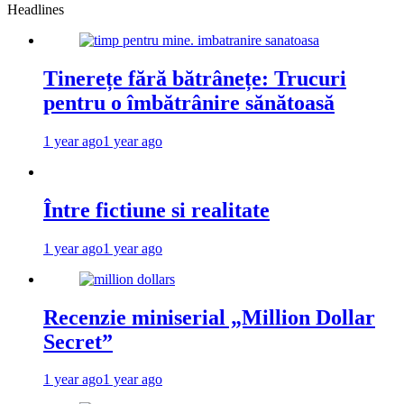
Headlines
Tinerețe fără bătrânețe: Trucuri
pentru o îmbătrânire sănătoasă
1 year ago
1 year ago
Între fictiune si realitate
1 year ago
1 year ago
Recenzie miniserial „Million Dollar
Secret”
1 year ago
1 year ago