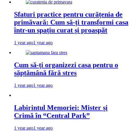
Sfaturi practice pentru curățenia de
primăvară: Cum să-ți transformi casa
într-un spațiu curat și proaspăt
1 year ago
1 year ago
Cum să-ți organizezi casa pentru o
săptămână fără stres
1 year ago
1 year ago
Labirintul Memoriei: Mister și
Crimă în “Central Park”
1 year ago
1 year ago