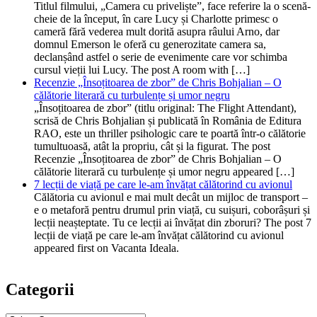
Titlul filmului, „Camera cu priveliște”, face referire la o scenă-
cheie de la început, în care Lucy și Charlotte primesc o
cameră fără vederea mult dorită asupra râului Arno, dar
domnul Emerson le oferă cu generozitate camera sa,
declanșând astfel o serie de evenimente care vor schimba
cursul vieții lui Lucy. The post A room with […]
Recenzie „Însoțitoarea de zbor” de Chris Bohjalian – O
călătorie literară cu turbulențe și umor negru
„Însoțitoarea de zbor” (titlu original: The Flight Attendant),
scrisă de Chris Bohjalian și publicată în România de Editura
RAO, este un thriller psihologic care te poartă într-o călătorie
tumultuoasă, atât la propriu, cât și la figurat. The post
Recenzie „Însoțitoarea de zbor” de Chris Bohjalian – O
călătorie literară cu turbulențe și umor negru appeared […]
7 lecții de viață pe care le-am învățat călătorind cu avionul
Călătoria cu avionul e mai mult decât un mijloc de transport –
e o metaforă pentru drumul prin viață, cu suișuri, coborâșuri și
lecții neașteptate. Tu ce lecții ai învățat din zboruri? The post 7
lecții de viață pe care le-am învățat călătorind cu avionul
appeared first on Vacanta Ideala.
Categorii