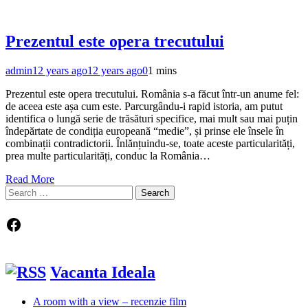
Prezentul este opera trecutului
admin
12 years ago
12 years ago
0
1 mins
Prezentul este opera trecutului. România s-a făcut într-un anume fel:
de aceea este așa cum este. Parcurgându-i rapid istoria, am putut
identifica o lungă serie de trăsături specifice, mai mult sau mai puțin
îndepărtate de condiția europeană “medie”, și prinse ele însele în
combinații contradictorii. Înlănțuindu-se, toate aceste particularități,
prea multe particularități, conduc la România…
Read More
Search
for:
Facebook
Vacanta Ideala
A room with a view – recenzie film