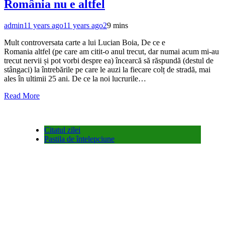
România nu e altfel
admin
11 years ago
11 years ago
2
9 mins
Mult controversata carte a lui Lucian Boia, De ce e
Romania altfel (pe care am citit-o anul trecut, dar numai acum mi-au
trecut nervii și pot vorbi despre ea) încearcă să răspundă (destul de
stângaci) la întrebările pe care le auzi la fiecare colț de stradă, mai
ales în ultimii 25 ani. De ce la noi lucrurile…
Read More
Citatul zilei
Pastila de întelepciune