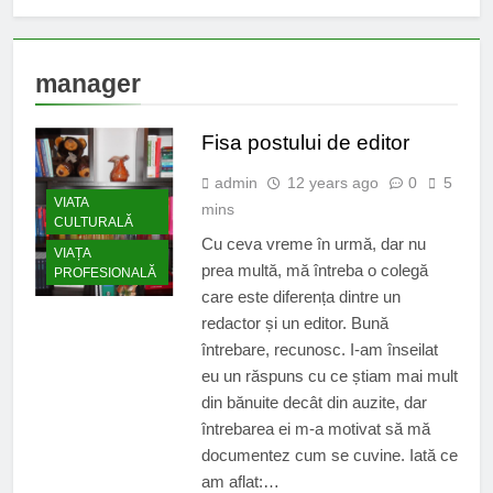
manager
Fisa postului de editor
admin
12 years ago
0
5
VIATA
mins
CULTURALĂ
Cu ceva vreme în urmă, dar nu
VIAȚA
prea multă, mă întreba o colegă
PROFESIONALĂ
care este diferența dintre un
redactor și un editor. Bună
întrebare, recunosc. I-am înseilat
eu un răspuns cu ce știam mai mult
din bănuite decât din auzite, dar
întrebarea ei m-a motivat să mă
documentez cum se cuvine. Iată ce
am aflat:…