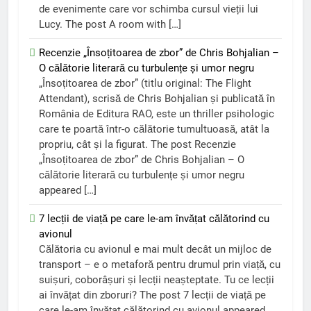
de evenimente care vor schimba cursul vieții lui
Lucy. The post A room with […]
Recenzie „Însoțitoarea de zbor” de Chris Bohjalian –
O călătorie literară cu turbulențe și umor negru
„Însoțitoarea de zbor” (titlu original: The Flight
Attendant), scrisă de Chris Bohjalian și publicată în
România de Editura RAO, este un thriller psihologic
care te poartă într-o călătorie tumultuoasă, atât la
propriu, cât și la figurat. The post Recenzie
„Însoțitoarea de zbor” de Chris Bohjalian – O
călătorie literară cu turbulențe și umor negru
appeared […]
7 lecții de viață pe care le-am învățat călătorind cu
avionul
Călătoria cu avionul e mai mult decât un mijloc de
transport – e o metaforă pentru drumul prin viață, cu
suișuri, coborâșuri și lecții neașteptate. Tu ce lecții
ai învățat din zboruri? The post 7 lecții de viață pe
care le-am învățat călătorind cu avionul appeared