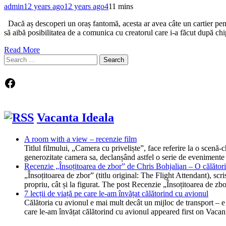
admin
12 years ago
12 years ago
4
11 mins
Dacă aș descoperi un oraș fantomă, acesta ar avea câte un cartier pentr
să aibă posibilitatea de a comunica cu creatorul care i-a făcut după chi
Read More
Search
for:
Facebook
Vacanta Ideala
A room with a view – recenzie film
Titlul filmului, „Camera cu priveliște”, face referire la o scen
generozitate camera sa, declanșând astfel o serie de evenimente
Recenzie „Însoțitoarea de zbor” de Chris Bohjalian – O călătorie
„Însoțitoarea de zbor” (titlu original: The Flight Attendant), scr
propriu, cât și la figurat. The post Recenzie „Însoțitoarea de z
7 lecții de viață pe care le-am învățat călătorind cu avionul
Călătoria cu avionul e mai mult decât un mijloc de transport – e o
care le-am învățat călătorind cu avionul appeared first on Vacan