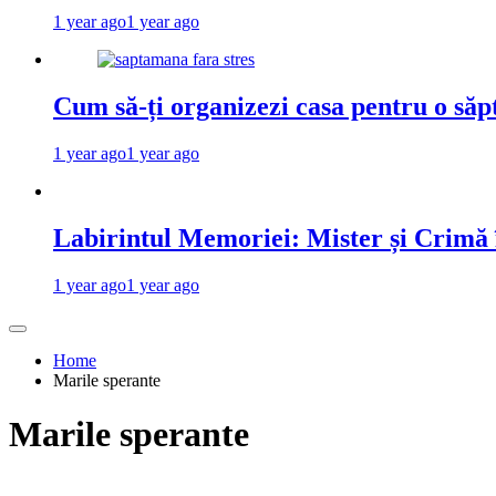
1 year ago
1 year ago
Cum să-ți organizezi casa pentru o săp
1 year ago
1 year ago
Labirintul Memoriei: Mister și Crimă
1 year ago
1 year ago
Home
Marile sperante
Marile sperante