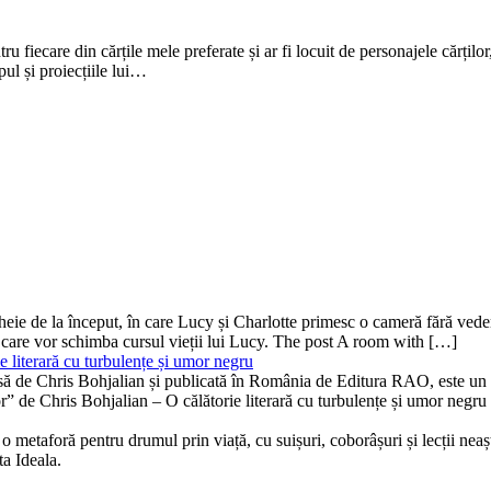
u fiecare din cărțile mele preferate și ar fi locuit de personajele cărțil
pul și proiecțiile lui…
ă-cheie de la început, în care Lucy și Charlotte primesc o cameră fără v
 care vor schimba cursul vieții lui Lucy. The post A room with […]
 literară cu turbulențe și umor negru
isă de Chris Bohjalian și publicată în România de Editura RAO, este un th
bor” de Chris Bohjalian – O călătorie literară cu turbulențe și umor neg
 metaforă pentru drumul prin viață, cu suișuri, coborâșuri și lecții neaște
ta Ideala.