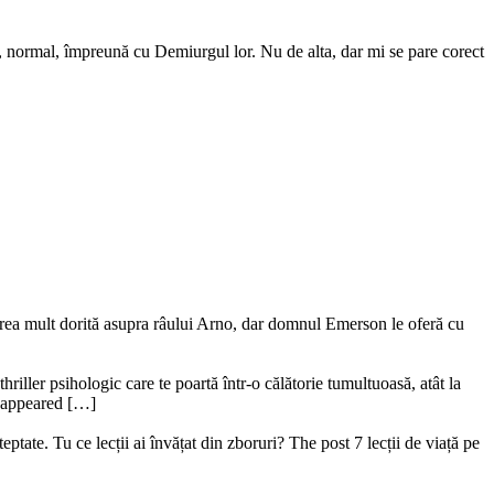
or, normal, împreună cu Demiurgul lor. Nu de alta, dar mi se pare corect
ederea mult dorită asupra râului Arno, dar domnul Emerson le oferă cu
riller psihologic care te poartă într-o călătorie tumultuoasă, atât la
ru appeared […]
ptate. Tu ce lecții ai învățat din zboruri? The post 7 lecții de viață pe