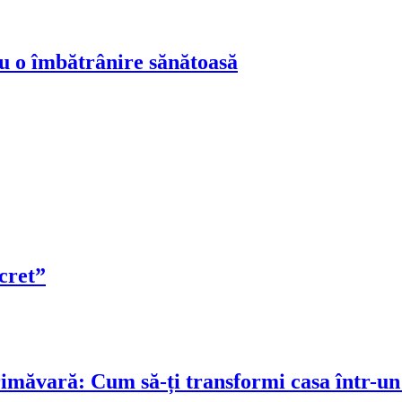
ru o îmbătrânire sănătoasă
cret”
rimăvară: Cum să-ți transformi casa într-un 