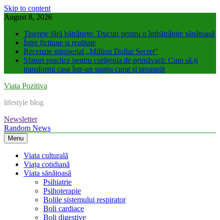
Skip to content
August 8, 2026
Tinerețe fără bătrânețe: Trucuri pentru o îmbătrânire sănătoasă
Între fictiune si realitate
Recenzie miniserial „Million Dollar Secret”
Sfaturi practice pentru curățenia de primăvară: Cum să-ți
transformi casa într-un spațiu curat și proaspăt
Viata Pozitiva
lifestyle blog
Newsletter
Random News
Menu
Viata culturală
Viața cotidiană
Viata sănătoasă
Psihiatrie
Psihoterapie
Bolile sistemului respirator
Boli cardiace
Boli digestive