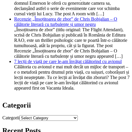
domnul Emerson le oferă cu generozitate camera sa,
declanșând astfel o serie de evenimente care vor schimba
cursul vieții lui Lucy. The post A room with […]
Recenzie „Însoțitoarea de zbor” de Chris Bohjalian – O
călătorie literară cu turbulențe și umor negru
„Însoțitoarea de zbor” (titlu original: The Flight Attendant),
scrisă de Chris Bohjalian și publicată în România de Editura
RAO, este un thriller psihologic care te poartă într-o călătorie
tumultuoasă, atât la propriu, cât și la figurat. The post
Recenzie „Însoțitoarea de zbor” de Chris Bohjalian – O
călătorie literară cu turbulențe și umor negru appeared […]
7 lecții de viață pe care le-am învățat călătorind cu avionul
Călătoria cu avionul e mai mult decât un mijloc de transport –
e o metaforă pentru drumul prin viață, cu suișuri, coborâșuri și
lecții neașteptate. Tu ce lecții ai învățat din zboruri? The post 7
lecții de viață pe care le-am învățat călătorind cu avionul
appeared first on Vacanta Ideala.
Categorii
Categorii
Recent Posts