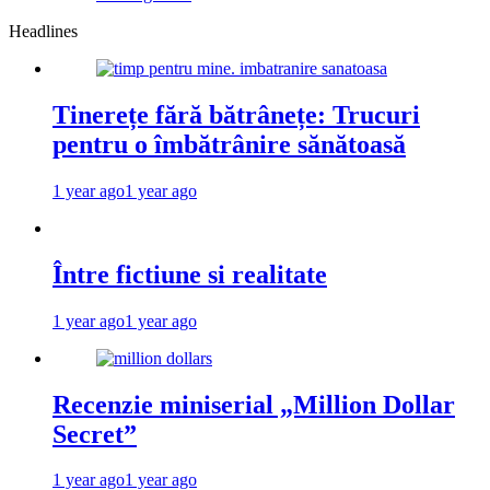
Headlines
Tinerețe fără bătrânețe: Trucuri
pentru o îmbătrânire sănătoasă
1 year ago
1 year ago
Între fictiune si realitate
1 year ago
1 year ago
Recenzie miniserial „Million Dollar
Secret”
1 year ago
1 year ago