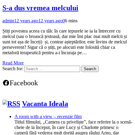
S-a dus vremea melcului
admin
12 years ago
12 years ago
0
6 mins
Știți povestea aceea cu tâlc în care iepurele se ia la întrecere cu
melcul (sau o broască țestoasă, dar mie îmi plac mai mult melcii și
sunt tot așa de înceți) și, contrar așteptărilor, este învins de melcul
perseverent? Sigur că o știți, pe alocuri este folosită chiar ca
metaforă terapeutică pentru a-i încuraja pe…
Read More
Search for:
Facebook
Vacanta Ideala
A room with a view – recenzie film
Titlul filmului, „Camera cu priveliște”, face referire la o scenă-
cheie de la început, în care Lucy și Charlotte primesc o
cameră fără vederea mult dorită asupra râului Arno, dar