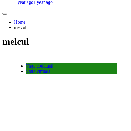
1 year ago
1 year ago
Home
melcul
melcul
Viața cotidiană
Viata virtuala