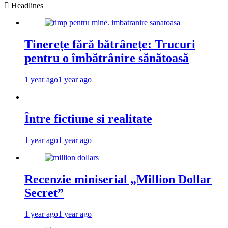
Headlines
Tinerețe fără bătrânețe: Trucuri
pentru o îmbătrânire sănătoasă
1 year ago
1 year ago
Între fictiune si realitate
1 year ago
1 year ago
Recenzie miniserial „Million Dollar
Secret”
1 year ago
1 year ago