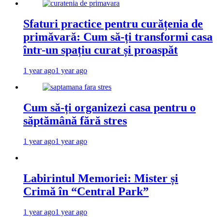
Sfaturi practice pentru curățenia de
primăvară: Cum să-ți transformi casa
într-un spațiu curat și proaspăt
1 year ago
1 year ago
Cum să-ți organizezi casa pentru o
săptămână fără stres
1 year ago
1 year ago
Labirintul Memoriei: Mister și
Crimă în “Central Park”
1 year ago
1 year ago