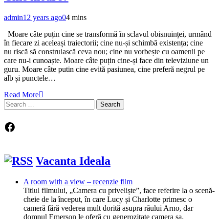
admin
12 years ago
0
4 mins
Moare câte puțin cine se transformă în sclavul obisnuinței, urmând
în fiecare zi aceleași traiectorii; cine nu-și schimbă existența; cine
nu riscă să construiască ceva nou; cine nu vorbește cu oamenii pe
care nu-i cunoaște. Moare câte puțin cine-și face din televiziune un
guru. Moare câte putin cine evită pasiunea, cine preferă negrul pe
alb și punctele…
Read More
Search
for:
Facebook
Vacanta Ideala
A room with a view – recenzie film
Titlul filmului, „Camera cu priveliște”, face referire la o scenă-
cheie de la început, în care Lucy și Charlotte primesc o
cameră fără vederea mult dorită asupra râului Arno, dar
domnul Emerson le oferă cu generozitate camera sa,