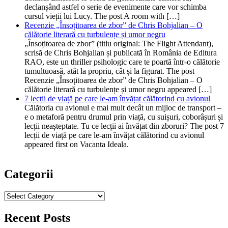
declanșând astfel o serie de evenimente care vor schimba
cursul vieții lui Lucy. The post A room with […]
Recenzie „Însoțitoarea de zbor” de Chris Bohjalian – O
călătorie literară cu turbulențe și umor negru
„Însoțitoarea de zbor” (titlu original: The Flight Attendant),
scrisă de Chris Bohjalian și publicată în România de Editura
RAO, este un thriller psihologic care te poartă într-o călătorie
tumultuoasă, atât la propriu, cât și la figurat. The post
Recenzie „Însoțitoarea de zbor” de Chris Bohjalian – O
călătorie literară cu turbulențe și umor negru appeared […]
7 lecții de viață pe care le-am învățat călătorind cu avionul
Călătoria cu avionul e mai mult decât un mijloc de transport –
e o metaforă pentru drumul prin viață, cu suișuri, coborâșuri și
lecții neașteptate. Tu ce lecții ai învățat din zboruri? The post 7
lecții de viață pe care le-am învățat călătorind cu avionul
appeared first on Vacanta Ideala.
Categorii
Categorii
Recent Posts