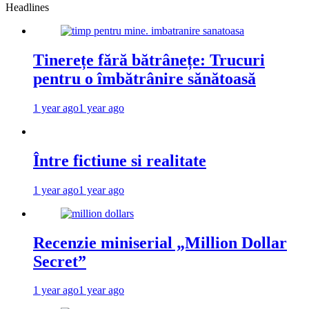
Headlines
Tinerețe fără bătrânețe: Trucuri
pentru o îmbătrânire sănătoasă
1 year ago
1 year ago
Între fictiune si realitate
1 year ago
1 year ago
Recenzie miniserial „Million Dollar
Secret”
1 year ago
1 year ago