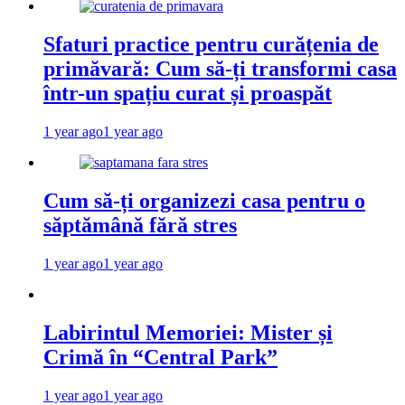
Sfaturi practice pentru curățenia de
primăvară: Cum să-ți transformi casa
într-un spațiu curat și proaspăt
1 year ago
1 year ago
Cum să-ți organizezi casa pentru o
săptămână fără stres
1 year ago
1 year ago
Labirintul Memoriei: Mister și
Crimă în “Central Park”
1 year ago
1 year ago