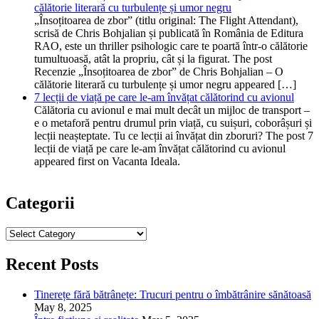
călătorie literară cu turbulențe și umor negru
„Însoțitoarea de zbor” (titlu original: The Flight Attendant),
scrisă de Chris Bohjalian și publicată în România de Editura
RAO, este un thriller psihologic care te poartă într-o călătorie
tumultuoasă, atât la propriu, cât și la figurat. The post
Recenzie „Însoțitoarea de zbor” de Chris Bohjalian – O
călătorie literară cu turbulențe și umor negru appeared […]
7 lecții de viață pe care le-am învățat călătorind cu avionul
Călătoria cu avionul e mai mult decât un mijloc de transport –
e o metaforă pentru drumul prin viață, cu suișuri, coborâșuri și
lecții neașteptate. Tu ce lecții ai învățat din zboruri? The post 7
lecții de viață pe care le-am învățat călătorind cu avionul
appeared first on Vacanta Ideala.
Categorii
Categorii
Recent Posts
Tinerețe fără bătrânețe: Trucuri pentru o îmbătrânire sănătoasă
May 8, 2025