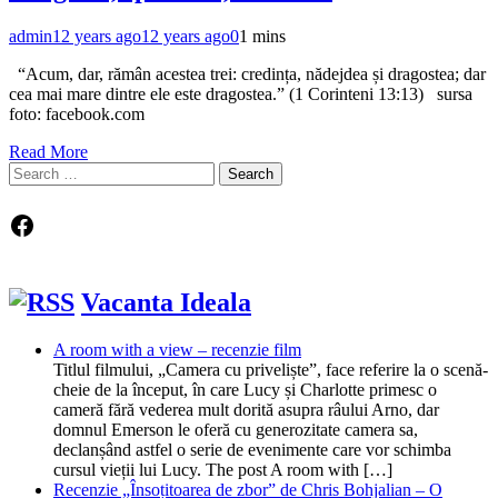
admin
12 years ago
12 years ago
0
1 mins
“Acum, dar, rămân acestea trei: credința, nădejdea și dragostea; dar
cea mai mare dintre ele este dragostea.” (1 Corinteni 13:13) sursa
foto: facebook.com
Read More
Search
for:
Facebook
Vacanta Ideala
A room with a view – recenzie film
Titlul filmului, „Camera cu priveliște”, face referire la o scenă-
cheie de la început, în care Lucy și Charlotte primesc o
cameră fără vederea mult dorită asupra râului Arno, dar
domnul Emerson le oferă cu generozitate camera sa,
declanșând astfel o serie de evenimente care vor schimba
cursul vieții lui Lucy. The post A room with […]
Recenzie „Însoțitoarea de zbor” de Chris Bohjalian – O