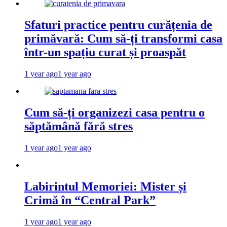
Sfaturi practice pentru curățenia de
primăvară: Cum să-ți transformi casa
într-un spațiu curat și proaspăt
1 year ago
1 year ago
Cum să-ți organizezi casa pentru o
săptămână fără stres
1 year ago
1 year ago
Labirintul Memoriei: Mister și
Crimă în “Central Park”
1 year ago
1 year ago