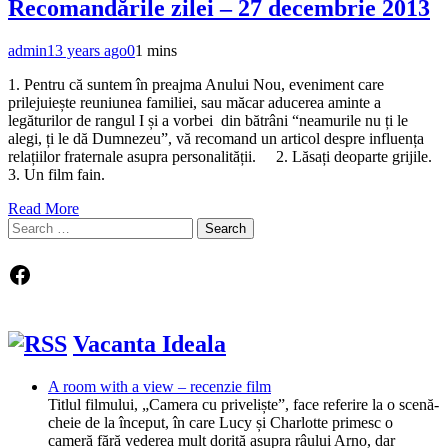
Recomandările zilei – 27 decembrie 2013
admin
13 years ago
0
1 mins
1. Pentru că suntem în preajma Anului Nou, eveniment care
prilejuiește reuniunea familiei, sau măcar aducerea aminte a
legăturilor de rangul I și a vorbei din bătrâni “neamurile nu ți le
alegi, ți le dă Dumnezeu”, vă recomand un articol despre influența
relațiilor fraternale asupra personalității. 2. Lăsați deoparte grijile.
3. Un film fain.
Read More
Search
for:
Facebook
Vacanta Ideala
A room with a view – recenzie film
Titlul filmului, „Camera cu priveliște”, face referire la o scenă-
cheie de la început, în care Lucy și Charlotte primesc o
cameră fără vederea mult dorită asupra râului Arno, dar