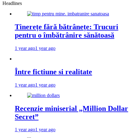
Headlines
Tinerețe fără bătrânețe: Trucuri
pentru o îmbătrânire sănătoasă
1 year ago
1 year ago
Între fictiune si realitate
1 year ago
1 year ago
Recenzie miniserial „Million Dollar
Secret”
1 year ago
1 year ago