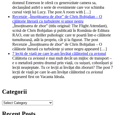
domnul Emerson le oferă cu generozitate camera sa,
declanșând astfel o serie de evenimente care vor schimba
cursul vieții lui Lucy. The post A room with […]
Recenzie „Însoțitoarea de zbor” de Chris Bohjalian – O
călătorie literară cu turbulențe și umor negru
„Însoțitoarea de zbor” (titlu original: The Flight Attendant),
scrisă de Chris Bohjalian și publicată în România de Editura
RAO, este un thriller psihologic care te poartă într-o călătorie
tumultuoasă, atât la propriu, cât și la figurat. The post
Recenzie „Însoțitoarea de zbor” de Chris Bohjalian – O
călătorie literară cu turbulențe și umor negru appeared […]
7 lecții de viață pe care le-am învățat călătorind cu avionul
Călătoria cu avionul e mai mult decât un mijloc de transport –
e o metaforă pentru drumul prin viață, cu suișuri, coborâșuri și
lecții neașteptate. Tu ce lecții ai învățat din zboruri? The post 7
lecții de viață pe care le-am învățat călătorind cu avionul
appeared first on Vacanta Ideala.
Categorii
Categorii
Recent Posts