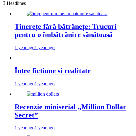
Headlines
Tinerețe fără bătrânețe: Trucuri
pentru o îmbătrânire sănătoasă
1 year ago
1 year ago
Între fictiune si realitate
1 year ago
1 year ago
Recenzie miniserial „Million Dollar
Secret”
1 year ago
1 year ago