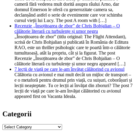
cameră fără vederea mult dorită asupra râului Arno, dar
domnul Emerson le oferă cu generozitate camera sa,
declanșând astfel o serie de evenimente care vor schimba
cursul vieții lui Lucy. The post A room with […]
Recenzie „Însoțitoarea de zbor” de Chris Bohjalian – O
călătorie literară cu turbulențe și umor negru
„Însoțitoarea de zbor” (titlu original: The Flight Attendant),
scrisă de Chris Bohjalian și publicată în România de Editura
RAO, este un thriller psihologic care te poartă într-o călătorie
tumultuoasă, atât la propriu, cât și la figurat. The post
Recenzie „Însoțitoarea de zbor” de Chris Bohjalian – O
călătorie literară cu turbulențe și umor negru appeared […]
7 lecții de viață pe care le-am învățat călătorind cu avionul
Călătoria cu avionul e mai mult decât un mijloc de transport –
e o metaforă pentru drumul prin viață, cu suișuri, coborâșuri și
lecții neașteptate. Tu ce lecții ai învățat din zboruri? The post 7
lecții de viață pe care le-am învățat călătorind cu avionul
appeared first on Vacanta Ideala.
Categorii
Categorii