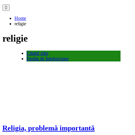
Home
religie
religie
Citatul zilei
Pastila de întelepciune
Religia, problemă importantă