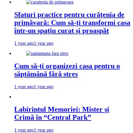
Sfaturi practice pentru curățenia de
primăvară: Cum să-ți transformi casa
într-un spațiu curat și proaspăt
1 year ago
1 year ago
Cum să-ți organizezi casa pentru o
săptămână fără stres
1 year ago
1 year ago
Labirintul Memoriei: Mister și
Crimă în “Central Park”
1 year ago
1 year ago