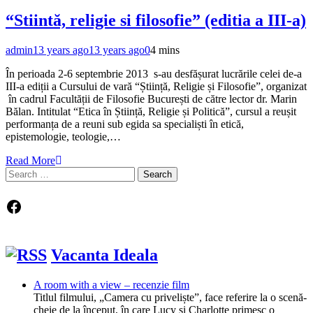
“Stiintă, religie si filosofie” (editia a III-a)
admin
13 years ago
13 years ago
0
4 mins
În perioada 2-6 septembrie 2013 s-au desfășurat lucrările celei de-a
III-a ediții a Cursului de vară “Știință, Religie și Filosofie”, organizat
în cadrul Facultății de Filosofie București de către lector dr. Marin
Bălan. Intitulat “Etica în Știință, Religie și Politică”, cursul a reușit
performanța de a reuni sub egida sa specialiști în etică,
epistemologie, teologie,…
Read More
Search
for:
Facebook
Vacanta Ideala
A room with a view – recenzie film
Titlul filmului, „Camera cu priveliște”, face referire la o scenă-
cheie de la început, în care Lucy și Charlotte primesc o