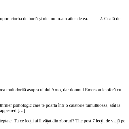
u suport ciorba de burtă și nici nu m-am atins de ea. 2. Ceafă de
ederea mult dorită asupra râului Arno, dar domnul Emerson le oferă cu
riller psihologic care te poartă într-o călătorie tumultuoasă, atât la
ru appeared […]
ptate. Tu ce lecții ai învățat din zboruri? The post 7 lecții de viață pe