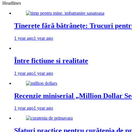
Headlines
Tinerețe fără bătrânețe: Trucuri pent
1 year ago
1 year ago
Între fictiune si realitate
1 year ago
1 year ago
Recenzie miniserial „Million Dollar Se
1 year ago
1 year ago
Sfaturi practice pentru curățenia de p