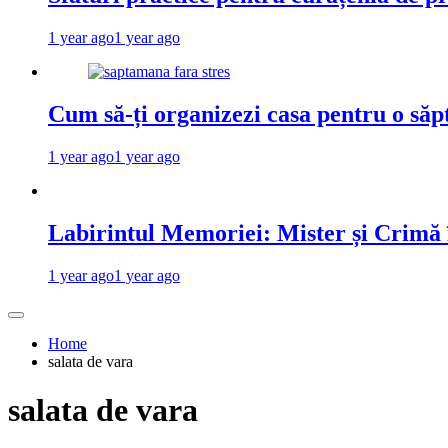
1 year ago
1 year ago
Cum să-ți organizezi casa pentru o săp
1 year ago
1 year ago
Labirintul Memoriei: Mister și Crimă
1 year ago
1 year ago
Home
salata de vara
salata de vara