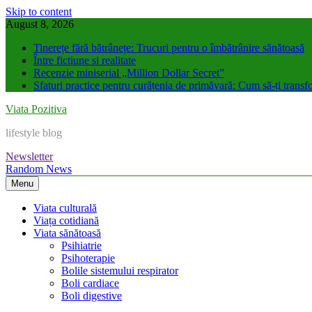
Skip to content
August 8, 2026
Tinerețe fără bătrânețe: Trucuri pentru o îmbătrânire sănătoasă
Între fictiune si realitate
Recenzie miniserial „Million Dollar Secret”
Sfaturi practice pentru curățenia de primăvară: Cum să-ți transfo
Viata Pozitiva
lifestyle blog
Newsletter
Random News
Menu
Viata culturală
Viața cotidiană
Viata sănătoasă
Psihiatrie
Psihoterapie
Bolile sistemului respirator
Boli cardiace
Boli digestive