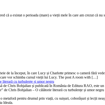
ed că a existat o perioada (mare) a vieții mele în care am crezut că n
ă-cheie de la început, în care Lucy și Charlotte primesc o cameră fără v
 care vor schimba cursul vieții lui Lucy. The post A room with […]
 literară cu turbulențe și umor negru
isă de Chris Bohjalian și publicată în România de Editura RAO, este un th
bor” de Chris Bohjalian – O călătorie literară cu turbulențe și umor neg
 metaforă pentru drumul prin viață, cu suișuri, coborâșuri și lecții neaște
ta Ideala.