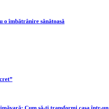
ru o îmbătrânire sănătoasă
cret”
rimăvară: Cum să-ți transformi casa într-un 