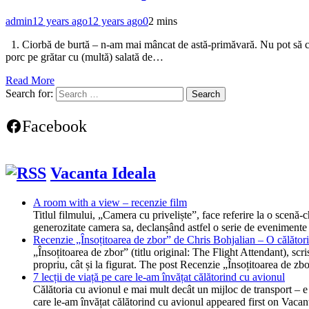
admin
12 years ago
12 years ago
0
2 mins
1. Ciorbă de burtă – n-am mai mâncat de astă-primăvară. Nu pot să cr
porc pe grătar cu (multă) salată de…
Read More
Search for:
Facebook
Vacanta Ideala
A room with a view – recenzie film
Titlul filmului, „Camera cu priveliște”, face referire la o scen
generozitate camera sa, declanșând astfel o serie de evenimente
Recenzie „Însoțitoarea de zbor” de Chris Bohjalian – O călătorie
„Însoțitoarea de zbor” (titlu original: The Flight Attendant), scr
propriu, cât și la figurat. The post Recenzie „Însoțitoarea de z
7 lecții de viață pe care le-am învățat călătorind cu avionul
Călătoria cu avionul e mai mult decât un mijloc de transport – e o
care le-am învățat călătorind cu avionul appeared first on Vacan