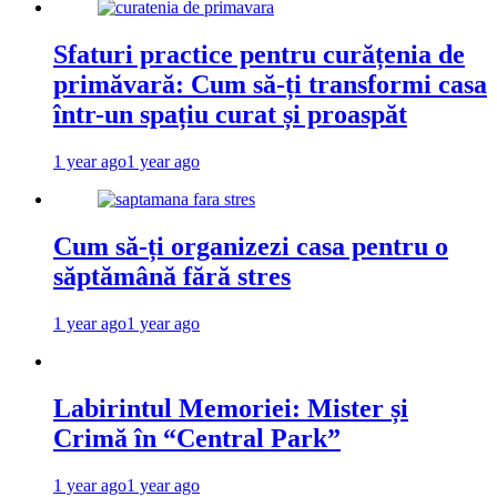
Sfaturi practice pentru curățenia de
primăvară: Cum să-ți transformi casa
într-un spațiu curat și proaspăt
1 year ago
1 year ago
Cum să-ți organizezi casa pentru o
săptămână fără stres
1 year ago
1 year ago
Labirintul Memoriei: Mister și
Crimă în “Central Park”
1 year ago
1 year ago