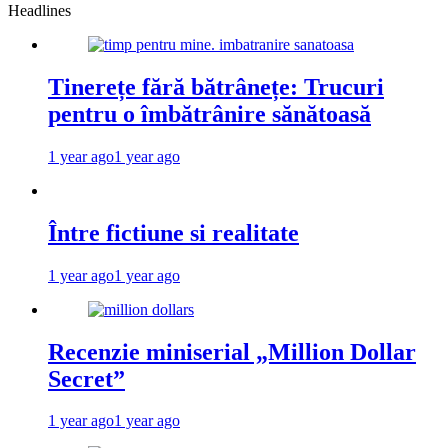
Headlines
Tinerețe fără bătrânețe: Trucuri
pentru o îmbătrânire sănătoasă
1 year ago
1 year ago
Între fictiune si realitate
1 year ago
1 year ago
Recenzie miniserial „Million Dollar
Secret”
1 year ago
1 year ago