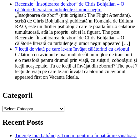
Recenzie „Însoțitoarea de zbor” de Chris Bohjalian – O
călătorie literară cu turbulențe și umor negru
„Însoțitoarea de zbor” (titlu original: The Flight Attendant),
scrisă de Chris Bohjalian și publicată în România de Editura
RAO, este un thriller psihologic care te poartă într-o călătorie
tumultuoasă, atât la propriu, cât și la figurat. The post
Recenzie „Însoțitoarea de zbor” de Chris Bohjalian – O
călătorie literară cu turbulențe și umor negru appeared […]
7 lecții de viață pe care le-am învățat călătorind cu avionul
Călătoria cu avionul e mai mult decât un mijloc de transport –
e o metaforă pentru drumul prin viață, cu suișuri, coborâșuri și
lecții neașteptate. Tu ce lecții ai învățat din zboruri? The post 7
lecții de viață pe care le-am învățat călătorind cu avionul
appeared first on Vacanta Ideala.
Categorii
Categorii
Recent Posts
Tinerețe fără bătrânețe: Trucuri pentru o îmbătrânire sănătoasă