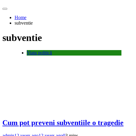
Home
subventie
subventie
Viata politică
Cum pot preveni subventiile o tragedie
admin
12 years ago
12 years ago
0
3 mins