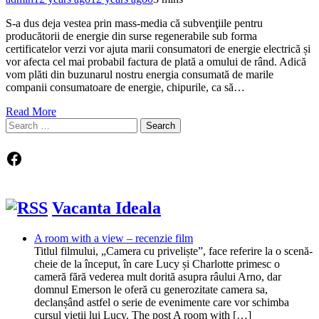
S-a dus deja vestea prin mass-media că subvenţiile pentru
producătorii de energie din surse regenerabile sub forma
certificatelor verzi vor ajuta marii consumatori de energie electrică și
vor afecta cel mai probabil factura de plată a omului de rând. Adică
vom plăti din buzunarul nostru energia consumată de marile
companii consumatoare de energie, chipurile, ca să…
Read More
Search
for:
Facebook
Vacanta Ideala
A room with a view – recenzie film
Titlul filmului, „Camera cu priveliște”, face referire la o scenă-
cheie de la început, în care Lucy și Charlotte primesc o
cameră fără vederea mult dorită asupra râului Arno, dar
domnul Emerson le oferă cu generozitate camera sa,
declanșând astfel o serie de evenimente care vor schimba
cursul vieții lui Lucy. The post A room with […]