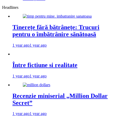
Headlines
Tinerețe fără bătrânețe: Trucuri
pentru o îmbătrânire sănătoasă
1 year ago
1 year ago
Între fictiune si realitate
1 year ago
1 year ago
Recenzie miniserial „Million Dollar
Secret”
1 year ago
1 year ago