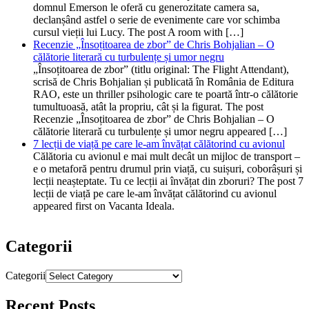
domnul Emerson le oferă cu generozitate camera sa,
declanșând astfel o serie de evenimente care vor schimba
cursul vieții lui Lucy. The post A room with […]
Recenzie „Însoțitoarea de zbor” de Chris Bohjalian – O
călătorie literară cu turbulențe și umor negru
„Însoțitoarea de zbor” (titlu original: The Flight Attendant),
scrisă de Chris Bohjalian și publicată în România de Editura
RAO, este un thriller psihologic care te poartă într-o călătorie
tumultuoasă, atât la propriu, cât și la figurat. The post
Recenzie „Însoțitoarea de zbor” de Chris Bohjalian – O
călătorie literară cu turbulențe și umor negru appeared […]
7 lecții de viață pe care le-am învățat călătorind cu avionul
Călătoria cu avionul e mai mult decât un mijloc de transport –
e o metaforă pentru drumul prin viață, cu suișuri, coborâșuri și
lecții neașteptate. Tu ce lecții ai învățat din zboruri? The post 7
lecții de viață pe care le-am învățat călătorind cu avionul
appeared first on Vacanta Ideala.
Categorii
Categorii
Recent Posts