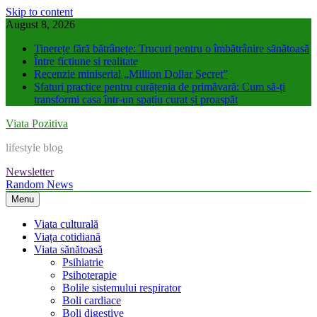
Skip to content
August 8, 2026
Tinerețe fără bătrânețe: Trucuri pentru o îmbătrânire sănătoasă
Între fictiune si realitate
Recenzie miniserial „Million Dollar Secret”
Sfaturi practice pentru curățenia de primăvară: Cum să-ți
transformi casa într-un spațiu curat și proaspăt
Viata Pozitiva
lifestyle blog
Newsletter
Random News
Menu
Viata culturală
Viața cotidiană
Viata sănătoasă
Psihiatrie
Psihoterapie
Bolile sistemului respirator
Boli cardiace
Boli digestive