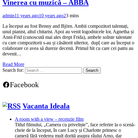
Vinerea cu muzică – ABBA
admin
11 years ago
10 years ago
2
3 mins
La început au fost Benny and Björn. Ambii compozitori talentați,
unul pianist, altul chitarist. Apoi au venit logodnicele lor, Agnetha și
Anni-Frid (cunoscută mai ales drept Frida), ambele soliste talentate
cu care compozitorii s-au și căsătorit ulterior, dup[ care au început o
colaborare ce avea să dureze decenii. Primul hit cu care cei patru au
devenit…
Read More
Search for:
Facebook
Vacanta Ideala
A room with a view – recenzie film
Titlul filmului, „Camera cu priveliște”, face referire la o scenă-
cheie de la început, în care Lucy și Charlotte primesc o
cameră fără vederea mult dorită asupra râului Arno, dar