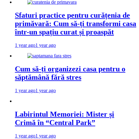
Sfaturi practice pentru curățenia de
primăvară: Cum să-ți transformi casa
într-un spațiu curat și proaspăt
1 year ago
1 year ago
Cum să-ți organizezi casa pentru o
săptămână fără stres
1 year ago
1 year ago
Labirintul Memoriei: Mister și
Crimă în “Central Park”
1 year ago
1 year ago