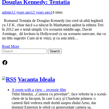
Douglas Kennedy: Tentatia
admin
12 years ago
12 years ago
1
4 mins
Romanul Tentația de Douglas Kennedy (nu cred să aibă legătură
cu J.F.K. chiar dacă s-a născut în Manhattan) apărut la editura Trei
în 2012 are o temă simplă. Un scenarist middle-age, David
Armitage, dă lovitura la Hollywood cu un scenariu oarecare, dar cu
un titlu sugestiv Cum să te vinzi, și cu asta intră…
Read More
Search
for:
Facebook
Vacanta Ideala
A room with a view – recenzie film
Titlul filmului, „Camera cu priveliște”, face referire la o scenă-
cheie de la început, în care Lucy și Charlotte primesc o
cameră fără vederea mult dorită asupra râului Arno, dar
domnul Emerson le oferă cu generozitate camera sa,