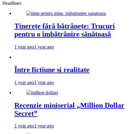
Headlines
Tinerețe fără bătrânețe: Trucuri
pentru o îmbătrânire sănătoasă
1 year ago
1 year ago
Între fictiune si realitate
1 year ago
1 year ago
Recenzie miniserial „Million Dollar
Secret”
1 year ago
1 year ago