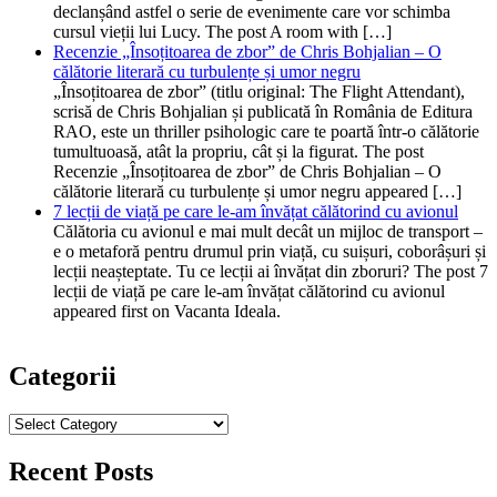
declanșând astfel o serie de evenimente care vor schimba
cursul vieții lui Lucy. The post A room with […]
Recenzie „Însoțitoarea de zbor” de Chris Bohjalian – O
călătorie literară cu turbulențe și umor negru
„Însoțitoarea de zbor” (titlu original: The Flight Attendant),
scrisă de Chris Bohjalian și publicată în România de Editura
RAO, este un thriller psihologic care te poartă într-o călătorie
tumultuoasă, atât la propriu, cât și la figurat. The post
Recenzie „Însoțitoarea de zbor” de Chris Bohjalian – O
călătorie literară cu turbulențe și umor negru appeared […]
7 lecții de viață pe care le-am învățat călătorind cu avionul
Călătoria cu avionul e mai mult decât un mijloc de transport –
e o metaforă pentru drumul prin viață, cu suișuri, coborâșuri și
lecții neașteptate. Tu ce lecții ai învățat din zboruri? The post 7
lecții de viață pe care le-am învățat călătorind cu avionul
appeared first on Vacanta Ideala.
Categorii
Categorii
Recent Posts