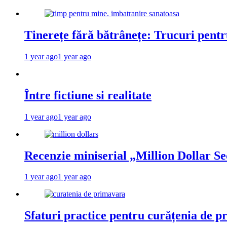
Tinerețe fără bătrânețe: Trucuri pent
1 year ago
1 year ago
Între fictiune si realitate
1 year ago
1 year ago
Recenzie miniserial „Million Dollar Se
1 year ago
1 year ago
Sfaturi practice pentru curățenia de p