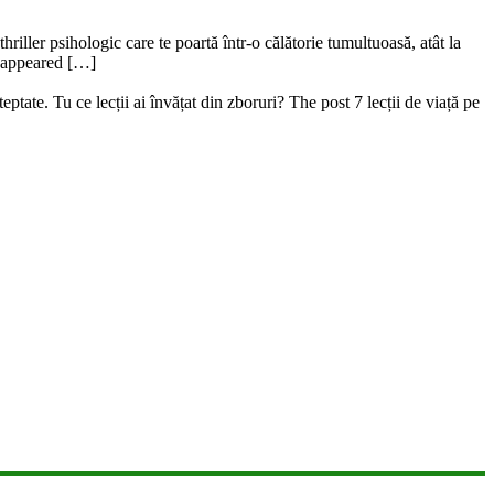
riller psihologic care te poartă într-o călătorie tumultuoasă, atât la
ru appeared […]
ptate. Tu ce lecții ai învățat din zboruri? The post 7 lecții de viață pe