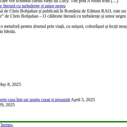
 care vor schimba cursul vieții lui Lucy. The post A room with […]
 literară cu turbulențe și umor negru
isă de Chris Bohjalian și publicată în România de Editura RAO, este un th
bor” de Chris Bohjalian – O călătorie literară cu turbulențe și umor neg
 metaforă pentru drumul prin viață, cu suișuri, coborâșuri și lecții neaște
ta Ideala.
May 8, 2025
rmi casa într-un spațiu curat și proaspăt
April 5, 2025
29, 2025
Themes
.