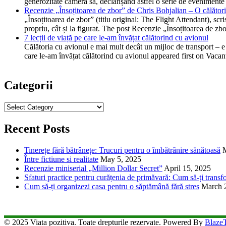
generozitate camera sa, declanșând astfel o serie de evenimente
Recenzie „Însoțitoarea de zbor” de Chris Bohjalian – O călătorie
„Însoțitoarea de zbor” (titlu original: The Flight Attendant), scr
propriu, cât și la figurat. The post Recenzie „Însoțitoarea de z
7 lecții de viață pe care le-am învățat călătorind cu avionul
Călătoria cu avionul e mai mult decât un mijloc de transport – e o
care le-am învățat călătorind cu avionul appeared first on Vacan
Categorii
Categorii
Recent Posts
Tinerețe fără bătrânețe: Trucuri pentru o îmbătrânire sănătoasă
Între fictiune si realitate
May 5, 2025
Recenzie miniserial „Million Dollar Secret”
April 15, 2025
Sfaturi practice pentru curățenia de primăvară: Cum să-ți transfo
Cum să-ți organizezi casa pentru o săptămână fără stres
March 
© 2025 Viata pozitiva. Toate drepturile rezervate. Powered By
Blaze