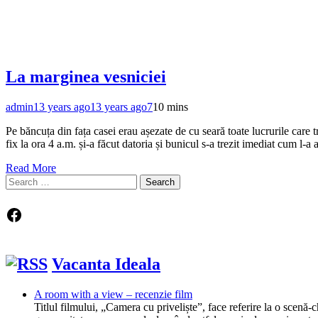
La marginea vesniciei
admin
13 years ago
13 years ago
7
10 mins
Pe băncuța din fața casei erau așezate de cu seară toate lucrurile care 
fix la ora 4 a.m. și-a făcut datoria și bunicul s-a trezit imediat cum l-a
Read More
Search
for:
Facebook
Vacanta Ideala
A room with a view – recenzie film
Titlul filmului, „Camera cu priveliște”, face referire la o scen