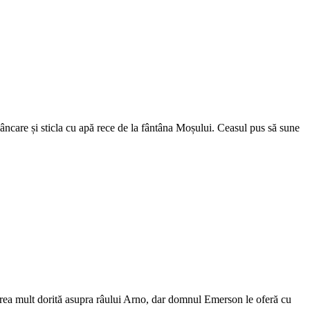
 mâncare și sticla cu apă rece de la fântâna Moșului. Ceasul pus să sune
ederea mult dorită asupra râului Arno, dar domnul Emerson le oferă cu