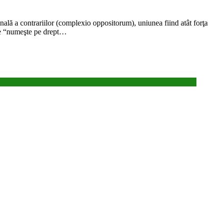
finală a contrariilor (complexio oppositorum), uniunea fiind atât forţa
are “numeşte pe drept…