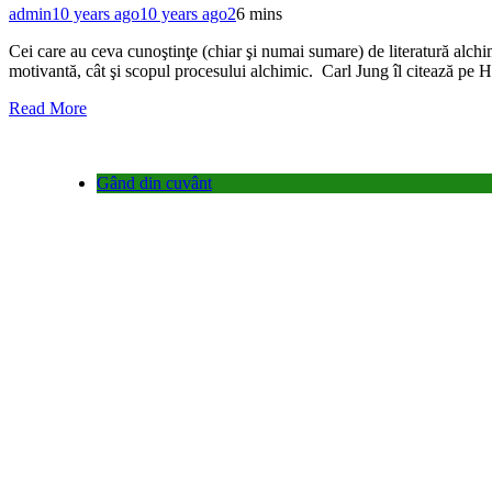
admin
10 years ago
10 years ago
2
6 mins
Cei care au ceva cunoştinţe (chiar şi numai sumare) de literatură alchimi
motivantă, cât şi scopul procesului alchimic. Carl Jung îl citează pe
Read More
Gând din cuvânt