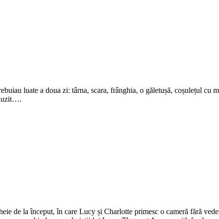
trebuiau luate a doua zi: târna, scara, frânghia, o găletușă, coșulețul cu
 auzit….
ă-cheie de la început, în care Lucy și Charlotte primesc o cameră fără v