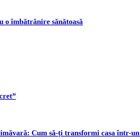
ru o îmbătrânire sănătoasă
cret”
rimăvară: Cum să-ți transformi casa într-un 