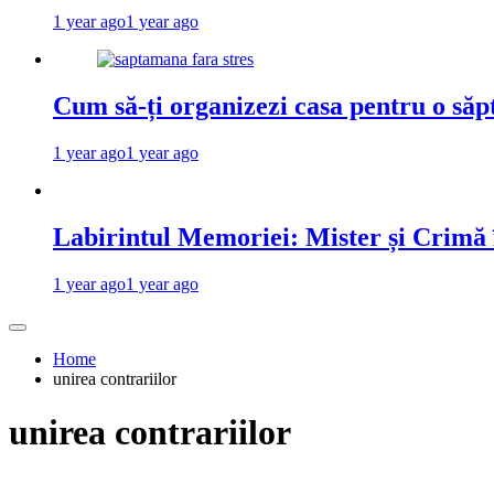
1 year ago
1 year ago
Cum să-ți organizezi casa pentru o săp
1 year ago
1 year ago
Labirintul Memoriei: Mister și Crimă
1 year ago
1 year ago
Home
unirea contrariilor
unirea contrariilor