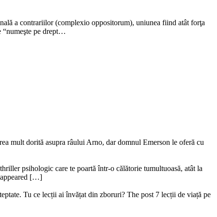
finală a contrariilor (complexio oppositorum), uniunea fiind atât forţa
are “numeşte pe drept…
ederea mult dorită asupra râului Arno, dar domnul Emerson le oferă cu
riller psihologic care te poartă într-o călătorie tumultuoasă, atât la
ru appeared […]
ptate. Tu ce lecții ai învățat din zboruri? The post 7 lecții de viață pe