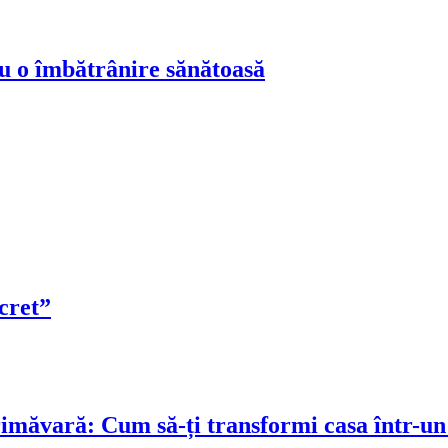
ru o îmbătrânire sănătoasă
cret”
rimăvară: Cum să-ți transformi casa într-un 