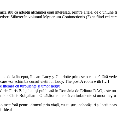
că ştiu că adepţii alchimiei erau interesaţi, printre altele, de o uniune 
 Herbert Silberer în volumul Mysterium Coniunctionis (2) ca fiind cel c
ă-cheie de la început, în care Lucy și Charlotte primesc o cameră fără v
 care vor schimba cursul vieții lui Lucy. The post A room with […]
 literară cu turbulențe și umor negru
isă de Chris Bohjalian și publicată în România de Editura RAO, este un th
bor” de Chris Bohjalian – O călătorie literară cu turbulențe și umor neg
 metaforă pentru drumul prin viață, cu suișuri, coborâșuri și lecții neaște
ta Ideala.