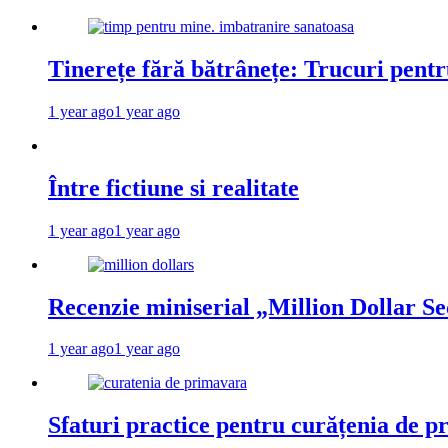
Tinerețe fără bătrânețe: Trucuri pent
1 year ago
1 year ago
Între fictiune si realitate
1 year ago
1 year ago
Recenzie miniserial „Million Dollar Se
1 year ago
1 year ago
Sfaturi practice pentru curățenia de p