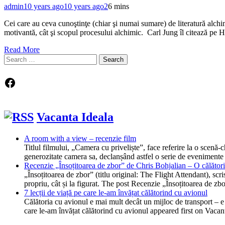
admin
10 years ago
10 years ago
2
6 mins
Cei care au ceva cunoştinţe (chiar şi numai sumare) de literatură alchimi
motivantă, cât şi scopul procesului alchimic. Carl Jung îl citează pe
Read More
Search
for:
Facebook
Vacanta Ideala
A room with a view – recenzie film
Titlul filmului, „Camera cu priveliște”, face referire la o scen
generozitate camera sa, declanșând astfel o serie de evenimente
Recenzie „Însoțitoarea de zbor” de Chris Bohjalian – O călătorie
„Însoțitoarea de zbor” (titlu original: The Flight Attendant), scr
propriu, cât și la figurat. The post Recenzie „Însoțitoarea de z
7 lecții de viață pe care le-am învățat călătorind cu avionul
Călătoria cu avionul e mai mult decât un mijloc de transport – e o
care le-am învățat călătorind cu avionul appeared first on Vacan