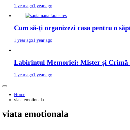
1 year ago
1 year ago
Cum să-ți organizezi casa pentru o săp
1 year ago
1 year ago
Labirintul Memoriei: Mister și Crimă
1 year ago
1 year ago
Home
viata emotionala
viata emotionala