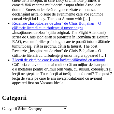
cheie de la început, în care Lucy și Charlotte primesc o
cameră fără vederea mult dorită asupra râului Arno, dar
domnul Emerson le oferă cu generozitate camera sa,
declanșând astfel o serie de evenimente care vor schimba
cursul vieții lui Lucy. The post A room with […]
Recenzie „Însoțitoarea de zbor” de Chris Bohjalian – O
călătorie literară cu turbulențe și umor negru
„Însoțitoarea de zbor” (titlu original: The Flight Attendant),
scrisă de Chris Bohjalian și publicată în România de Editura
RAO, este un thriller psihologic care te poartă într-o călătorie
tumultuoasă, atât la propriu, cât și la figurat. The post
Recenzie „Însoțitoarea de zbor” de Chris Bohjalian – O
călătorie literară cu turbulențe și umor negru appeared […]
7 lecții de viață pe care le-am învățat călătorind cu avionul
Călătoria cu avionul e mai mult decât un mijloc de transport –
e o metaforă pentru drumul prin viață, cu suișuri, coborâșuri și
lecții neașteptate. Tu ce lecții ai învățat din zboruri? The post 7
lecții de viață pe care le-am învățat călătorind cu avionul
appeared first on Vacanta Ideala.
Categorii
Categorii