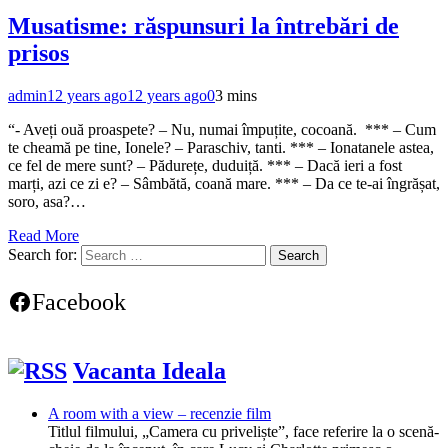
Musatisme: răspunsuri la întrebări de
prisos
admin
12 years ago
12 years ago
0
3 mins
“- Aveți ouă proaspete? – Nu, numai împuțite, cocoană. *** – Cum
te cheamă pe tine, Ionele? – Paraschiv, tanti. *** – Ionatanele astea,
ce fel de mere sunt? – Pădurețe, duduiță. *** – Dacă ieri a fost
marți, azi ce zi e? – Sâmbătă, coană mare. *** – Da ce te-ai îngrășat,
soro, asa?…
Read More
Search for:
Facebook
Vacanta Ideala
A room with a view – recenzie film
Titlul filmului, „Camera cu priveliște”, face referire la o scenă-