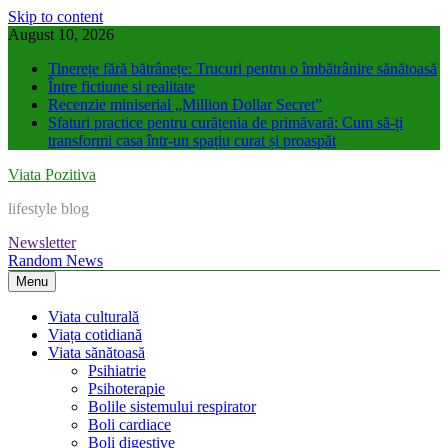
Skip to content
August 10, 2026
Tinerețe fără bătrânețe: Trucuri pentru o îmbătrânire sănătoasă
Între fictiune si realitate
Recenzie miniserial „Million Dollar Secret”
Sfaturi practice pentru curățenia de primăvară: Cum să-ți
transformi casa într-un spațiu curat și proaspăt
Viata Pozitiva
lifestyle blog
Newsletter
Random News
Menu
Viata culturală
Viața cotidiană
Viata sănătoasă
Psihiatrie
Psihoterapie
Bolile sistemului respirator
Boli cardiace
Boli digestive