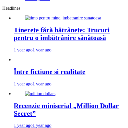
Headlines
Tinerețe fără bătrânețe: Trucuri
pentru o îmbătrânire sănătoasă
1 year ago
1 year ago
Între fictiune si realitate
1 year ago
1 year ago
Recenzie miniserial „Million Dollar
Secret”
1 year ago
1 year ago