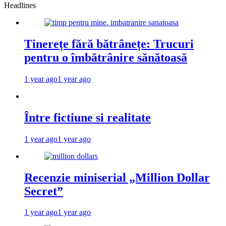
Headlines
Tinerețe fără bătrânețe: Trucuri
pentru o îmbătrânire sănătoasă
1 year ago
1 year ago
Între fictiune si realitate
1 year ago
1 year ago
Recenzie miniserial „Million Dollar
Secret”
1 year ago
1 year ago