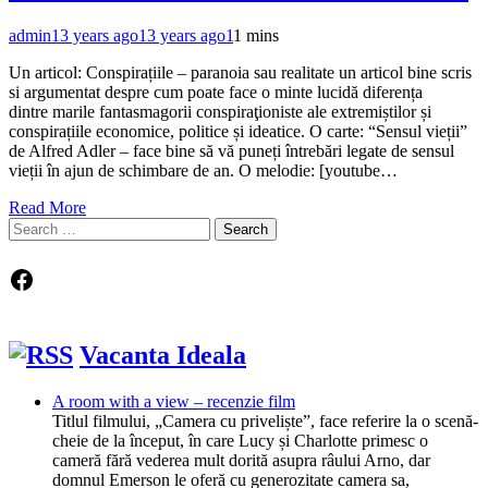
admin
13 years ago
13 years ago
1
1 mins
Un articol: Conspirațiile – paranoia sau realitate un articol bine scris
si argumentat despre cum poate face o minte lucidă diferența
dintre marile fantasmagorii conspiraţioniste ale extremiștilor și
conspirațiile economice, politice și ideatice. O carte: “Sensul vieții”
de Alfred Adler – face bine să vă puneți întrebări legate de sensul
vieții în ajun de schimbare de an. O melodie: [youtube…
Read More
Search
for:
Facebook
Vacanta Ideala
A room with a view – recenzie film
Titlul filmului, „Camera cu priveliște”, face referire la o scenă-
cheie de la început, în care Lucy și Charlotte primesc o
cameră fără vederea mult dorită asupra râului Arno, dar
domnul Emerson le oferă cu generozitate camera sa,