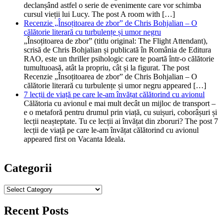
declanșând astfel o serie de evenimente care vor schimba
cursul vieții lui Lucy. The post A room with […]
Recenzie „Însoțitoarea de zbor” de Chris Bohjalian – O
călătorie literară cu turbulențe și umor negru
„Însoțitoarea de zbor” (titlu original: The Flight Attendant),
scrisă de Chris Bohjalian și publicată în România de Editura
RAO, este un thriller psihologic care te poartă într-o călătorie
tumultuoasă, atât la propriu, cât și la figurat. The post
Recenzie „Însoțitoarea de zbor” de Chris Bohjalian – O
călătorie literară cu turbulențe și umor negru appeared […]
7 lecții de viață pe care le-am învățat călătorind cu avionul
Călătoria cu avionul e mai mult decât un mijloc de transport –
e o metaforă pentru drumul prin viață, cu suișuri, coborâșuri și
lecții neașteptate. Tu ce lecții ai învățat din zboruri? The post 7
lecții de viață pe care le-am învățat călătorind cu avionul
appeared first on Vacanta Ideala.
Categorii
Categorii
Recent Posts