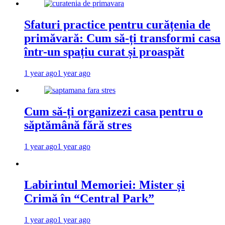
Sfaturi practice pentru curățenia de
primăvară: Cum să-ți transformi casa
într-un spațiu curat și proaspăt
1 year ago
1 year ago
Cum să-ți organizezi casa pentru o
săptămână fără stres
1 year ago
1 year ago
Labirintul Memoriei: Mister și
Crimă în “Central Park”
1 year ago
1 year ago