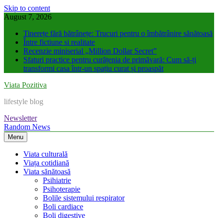
Skip to content
August 7, 2026
Tinerețe fără bătrânețe: Trucuri pentru o îmbătrânire sănătoasă
Între fictiune si realitate
Recenzie miniserial „Million Dollar Secret”
Sfaturi practice pentru curățenia de primăvară: Cum să-ți
transformi casa într-un spațiu curat și proaspăt
Viata Pozitiva
lifestyle blog
Newsletter
Random News
Menu
Viata culturală
Viața cotidiană
Viata sănătoasă
Psihiatrie
Psihoterapie
Bolile sistemului respirator
Boli cardiace
Boli digestive