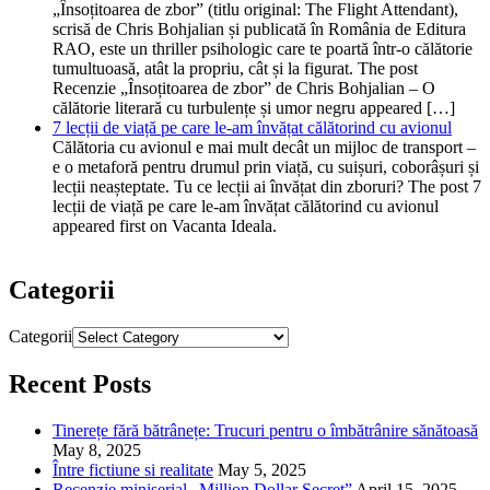
„Însoțitoarea de zbor” (titlu original: The Flight Attendant),
scrisă de Chris Bohjalian și publicată în România de Editura
RAO, este un thriller psihologic care te poartă într-o călătorie
tumultuoasă, atât la propriu, cât și la figurat. The post
Recenzie „Însoțitoarea de zbor” de Chris Bohjalian – O
călătorie literară cu turbulențe și umor negru appeared […]
7 lecții de viață pe care le-am învățat călătorind cu avionul
Călătoria cu avionul e mai mult decât un mijloc de transport –
e o metaforă pentru drumul prin viață, cu suișuri, coborâșuri și
lecții neașteptate. Tu ce lecții ai învățat din zboruri? The post 7
lecții de viață pe care le-am învățat călătorind cu avionul
appeared first on Vacanta Ideala.
Categorii
Categorii
Recent Posts
Tinerețe fără bătrânețe: Trucuri pentru o îmbătrânire sănătoasă
May 8, 2025
Între fictiune si realitate
May 5, 2025
Recenzie miniserial „Million Dollar Secret”
April 15, 2025