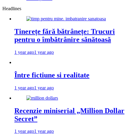
Headlines
Tinerețe fără bătrânețe: Trucuri
pentru o îmbătrânire sănătoasă
1 year ago
1 year ago
Între fictiune si realitate
1 year ago
1 year ago
Recenzie miniserial „Million Dollar
Secret”
1 year ago
1 year ago