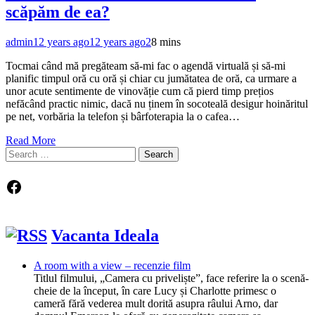
scăpăm de ea?
admin
12 years ago
12 years ago
2
8 mins
Tocmai când mă pregăteam să-mi fac o agendă virtuală și să-mi
planific timpul oră cu oră și chiar cu jumătatea de oră, ca urmare a
unor acute sentimente de vinovăție cum că pierd timp prețios
nefăcând practic nimic, dacă nu ținem în socoteală desigur hoinăritul
pe net, vorbăria la telefon și bârfoterapia la o cafea…
Read More
Search
for:
Facebook
Vacanta Ideala
A room with a view – recenzie film
Titlul filmului, „Camera cu priveliște”, face referire la o scenă-
cheie de la început, în care Lucy și Charlotte primesc o
cameră fără vederea mult dorită asupra râului Arno, dar