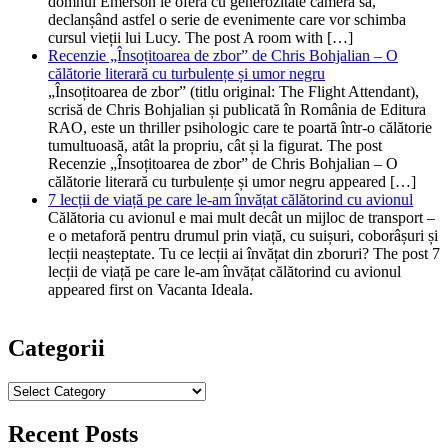
domnul Emerson le oferă cu generozitate camera sa,
declanșând astfel o serie de evenimente care vor schimba
cursul vieții lui Lucy. The post A room with […]
Recenzie „Însoțitoarea de zbor” de Chris Bohjalian – O
călătorie literară cu turbulențe și umor negru
„Însoțitoarea de zbor” (titlu original: The Flight Attendant),
scrisă de Chris Bohjalian și publicată în România de Editura
RAO, este un thriller psihologic care te poartă într-o călătorie
tumultuoasă, atât la propriu, cât și la figurat. The post
Recenzie „Însoțitoarea de zbor” de Chris Bohjalian – O
călătorie literară cu turbulențe și umor negru appeared […]
7 lecții de viață pe care le-am învățat călătorind cu avionul
Călătoria cu avionul e mai mult decât un mijloc de transport –
e o metaforă pentru drumul prin viață, cu suișuri, coborâșuri și
lecții neașteptate. Tu ce lecții ai învățat din zboruri? The post 7
lecții de viață pe care le-am învățat călătorind cu avionul
appeared first on Vacanta Ideala.
Categorii
Categorii
Recent Posts