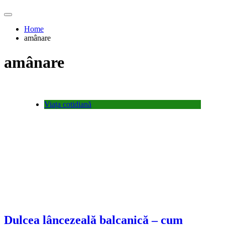
Home
amânare
amânare
Viața cotidiană
Dulcea lâncezeală balcanică – cum