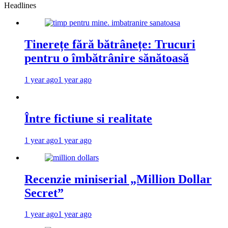
Headlines
Tinerețe fără bătrânețe: Trucuri
pentru o îmbătrânire sănătoasă
1 year ago
1 year ago
Între fictiune si realitate
1 year ago
1 year ago
Recenzie miniserial „Million Dollar
Secret”
1 year ago
1 year ago