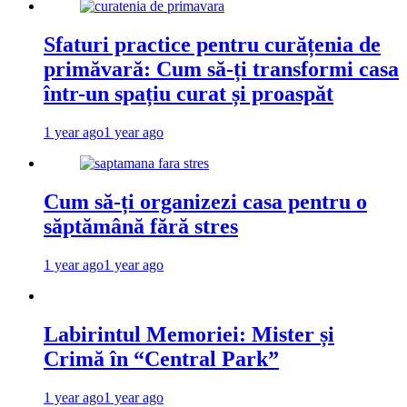
Sfaturi practice pentru curățenia de
primăvară: Cum să-ți transformi casa
într-un spațiu curat și proaspăt
1 year ago
1 year ago
Cum să-ți organizezi casa pentru o
săptămână fără stres
1 year ago
1 year ago
Labirintul Memoriei: Mister și
Crimă în “Central Park”
1 year ago
1 year ago