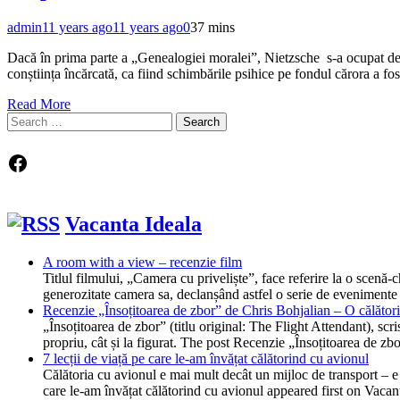
admin
11 years ago
11 years ago
0
37 mins
Dacă în prima parte a „Genealogiei moralei”, Nietzsche s-a ocupat de de
conștiința încărcată, ca fiind schimbările psihice pe fondul cărora a fo
Read More
Search
for:
Facebook
Vacanta Ideala
A room with a view – recenzie film
Titlul filmului, „Camera cu priveliște”, face referire la o scen
generozitate camera sa, declanșând astfel o serie de evenimente
Recenzie „Însoțitoarea de zbor” de Chris Bohjalian – O călătorie
„Însoțitoarea de zbor” (titlu original: The Flight Attendant), scr
propriu, cât și la figurat. The post Recenzie „Însoțitoarea de z
7 lecții de viață pe care le-am învățat călătorind cu avionul
Călătoria cu avionul e mai mult decât un mijloc de transport – e o
care le-am învățat călătorind cu avionul appeared first on Vacan