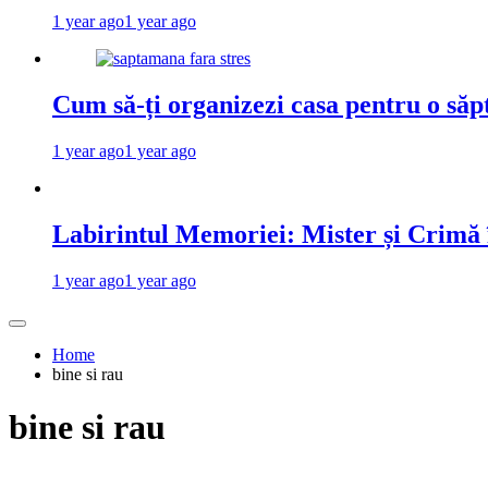
1 year ago
1 year ago
Cum să-ți organizezi casa pentru o săp
1 year ago
1 year ago
Labirintul Memoriei: Mister și Crimă
1 year ago
1 year ago
Home
bine si rau
bine si rau