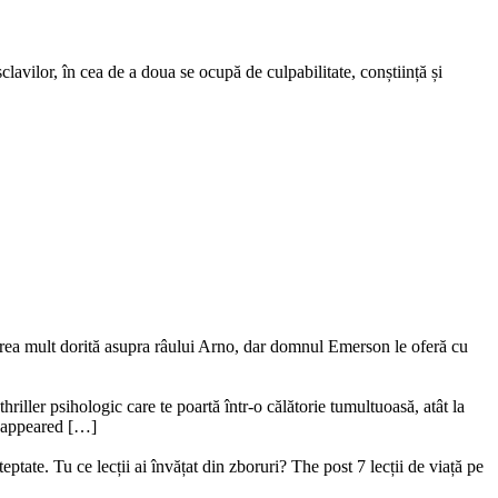
avilor, în cea de a doua se ocupă de culpabilitate, conștiință și
ederea mult dorită asupra râului Arno, dar domnul Emerson le oferă cu
riller psihologic care te poartă într-o călătorie tumultuoasă, atât la
ru appeared […]
ptate. Tu ce lecții ai învățat din zboruri? The post 7 lecții de viață pe