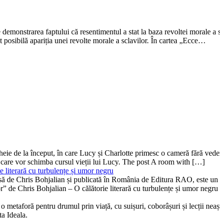
monstrarea faptului că resentimentul a stat la baza revoltei morale a scl
st posibilă apariția unei revolte morale a sclavilor. În cartea „Ecce…
ă-cheie de la început, în care Lucy și Charlotte primesc o cameră fără v
 care vor schimba cursul vieții lui Lucy. The post A room with […]
 literară cu turbulențe și umor negru
isă de Chris Bohjalian și publicată în România de Editura RAO, este un th
bor” de Chris Bohjalian – O călătorie literară cu turbulențe și umor neg
 metaforă pentru drumul prin viață, cu suișuri, coborâșuri și lecții neaște
ta Ideala.