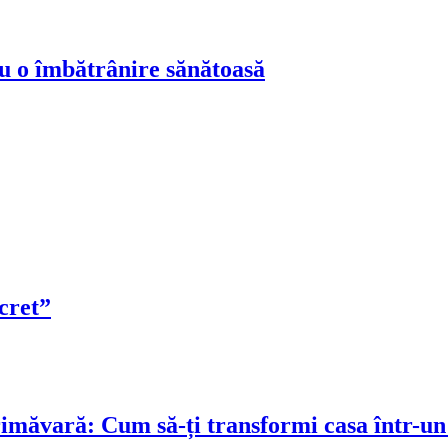
ru o îmbătrânire sănătoasă
cret”
rimăvară: Cum să-ți transformi casa într-un 