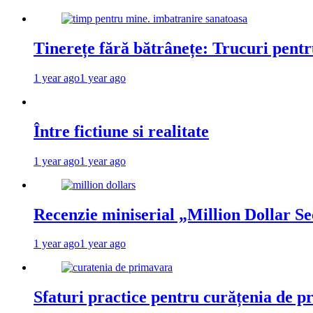
Tinerețe fără bătrânețe: Trucuri pent
1 year ago
1 year ago
Între fictiune si realitate
1 year ago
1 year ago
Recenzie miniserial „Million Dollar Se
1 year ago
1 year ago
Sfaturi practice pentru curățenia de p