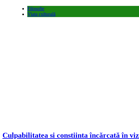
Filosofie
Viata culturală
Culpabilitatea si constiinta încărcată în vi