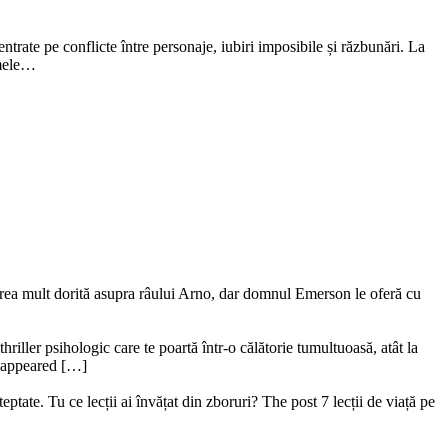
ntrate pe conflicte între personaje, iubiri imposibile și răzbunări. La
amele…
ederea mult dorită asupra râului Arno, dar domnul Emerson le oferă cu
riller psihologic care te poartă într-o călătorie tumultuoasă, atât la
ru appeared […]
ptate. Tu ce lecții ai învățat din zboruri? The post 7 lecții de viață pe