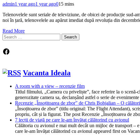
admin
1 year ago
1 year ago
0
15 mins
Telenovelele sunt seriale de televiziune, de obicei de producție sud-amer
noi în țară, telenovelele au apărut imediat după revoluția din decem
Read More
Search
for:
Facebook
Vacanta Ideala
A room with a view – recenzie film
Titlul filmului, „Camera cu priveliște”, face referire la o scen
generozitate camera sa, declanșând astfel o serie de evenimente
Recenzie „Însoțitoarea de zbor” de Chris Bohjalian – O călătorie
„Însoțitoarea de zbor” (titlu original: The Flight Attendant), scr
propriu, cât și la figurat. The post Recenzie „Însoțitoarea de z
7 lecții de viață pe care le-am învățat călătorind cu avionul
Călătoria cu avionul e mai mult decât un mijloc de transport – e o
care le-am învățat călătorind cu avionul appeared first on Vacan