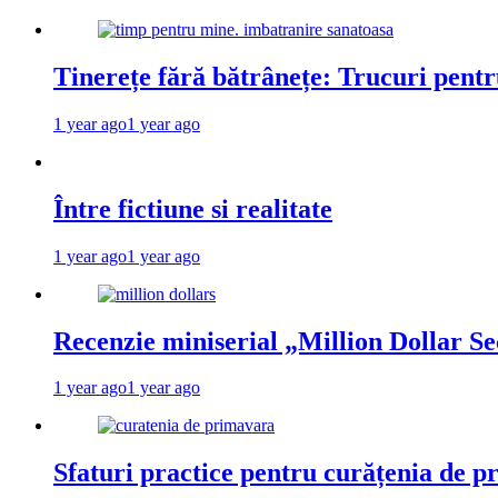
Tinerețe fără bătrânețe: Trucuri pent
1 year ago
1 year ago
Între fictiune si realitate
1 year ago
1 year ago
Recenzie miniserial „Million Dollar Se
1 year ago
1 year ago
Sfaturi practice pentru curățenia de p