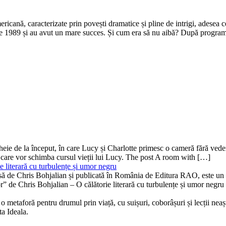
icană, caracterizate prin povești dramatice și pline de intrigi, adesea ce
brie 1989 și au avut un mare succes. Și cum era să nu aibă? După progr
ă-cheie de la început, în care Lucy și Charlotte primesc o cameră fără v
 care vor schimba cursul vieții lui Lucy. The post A room with […]
 literară cu turbulențe și umor negru
isă de Chris Bohjalian și publicată în România de Editura RAO, este un th
bor” de Chris Bohjalian – O călătorie literară cu turbulențe și umor neg
 metaforă pentru drumul prin viață, cu suișuri, coborâșuri și lecții neaște
ta Ideala.