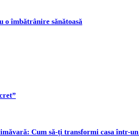
ru o îmbătrânire sănătoasă
cret”
rimăvară: Cum să-ți transformi casa într-un 