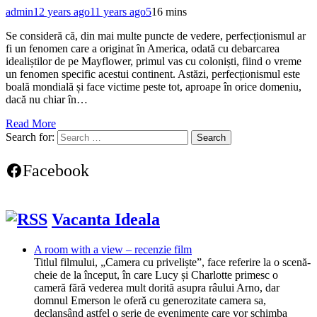
admin
12 years ago
11 years ago
5
16 mins
Se consideră că, din mai multe puncte de vedere, perfecționismul ar
fi un fenomen care a originat în America, odată cu debarcarea
idealiștilor de pe Mayflower, primul vas cu coloniști, fiind o vreme
un fenomen specific acestui continent. Astăzi, perfecționismul este
boală mondială și face victime peste tot, aproape în orice domeniu,
dacă nu chiar în…
Read More
Search for:
Facebook
Vacanta Ideala
A room with a view – recenzie film
Titlul filmului, „Camera cu priveliște”, face referire la o scenă-
cheie de la început, în care Lucy și Charlotte primesc o
cameră fără vederea mult dorită asupra râului Arno, dar
domnul Emerson le oferă cu generozitate camera sa,
declanșând astfel o serie de evenimente care vor schimba