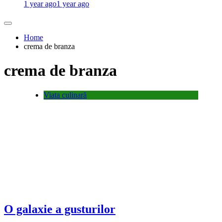
1 year ago
1 year ago
Home
crema de branza
crema de branza
Viata culinară
O galaxie a gusturilor