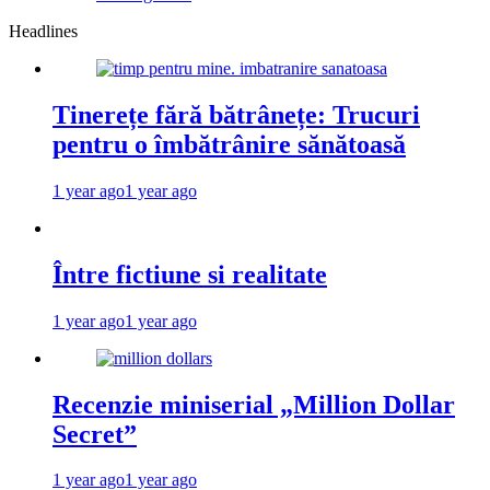
Headlines
Tinerețe fără bătrânețe: Trucuri
pentru o îmbătrânire sănătoasă
1 year ago
1 year ago
Între fictiune si realitate
1 year ago
1 year ago
Recenzie miniserial „Million Dollar
Secret”
1 year ago
1 year ago