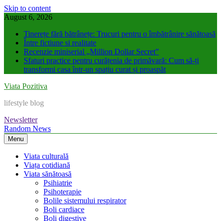
Skip to content
August 6, 2026
Tinerețe fără bătrânețe: Trucuri pentru o îmbătrânire sănătoasă
Între fictiune si realitate
Recenzie miniserial „Million Dollar Secret”
Sfaturi practice pentru curățenia de primăvară: Cum să-ți
transformi casa într-un spațiu curat și proaspăt
Viata Pozitiva
lifestyle blog
Newsletter
Random News
Menu
Viata culturală
Viața cotidiană
Viata sănătoasă
Psihiatrie
Psihoterapie
Bolile sistemului respirator
Boli cardiace
Boli digestive