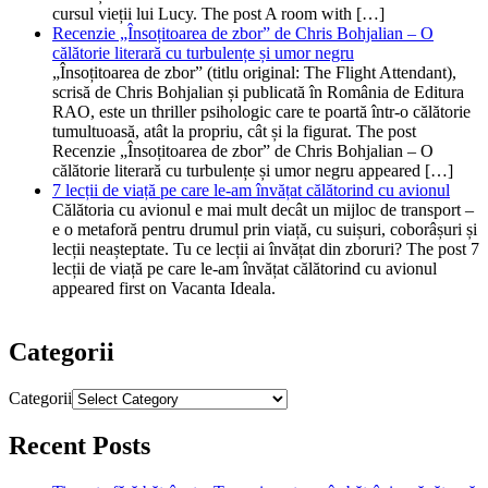
cursul vieții lui Lucy. The post A room with […]
Recenzie „Însoțitoarea de zbor” de Chris Bohjalian – O
călătorie literară cu turbulențe și umor negru
„Însoțitoarea de zbor” (titlu original: The Flight Attendant),
scrisă de Chris Bohjalian și publicată în România de Editura
RAO, este un thriller psihologic care te poartă într-o călătorie
tumultuoasă, atât la propriu, cât și la figurat. The post
Recenzie „Însoțitoarea de zbor” de Chris Bohjalian – O
călătorie literară cu turbulențe și umor negru appeared […]
7 lecții de viață pe care le-am învățat călătorind cu avionul
Călătoria cu avionul e mai mult decât un mijloc de transport –
e o metaforă pentru drumul prin viață, cu suișuri, coborâșuri și
lecții neașteptate. Tu ce lecții ai învățat din zboruri? The post 7
lecții de viață pe care le-am învățat călătorind cu avionul
appeared first on Vacanta Ideala.
Categorii
Categorii
Recent Posts