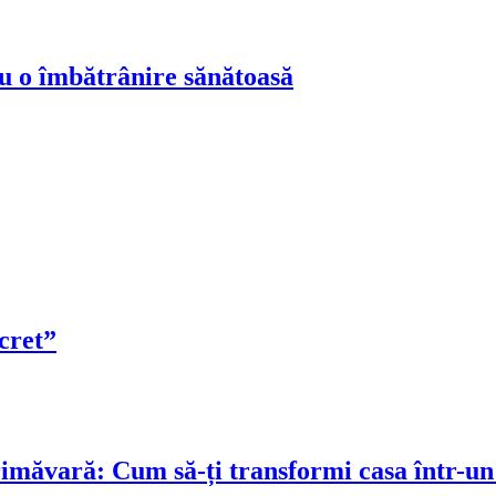
ru o îmbătrânire sănătoasă
cret”
rimăvară: Cum să-ți transformi casa într-un 