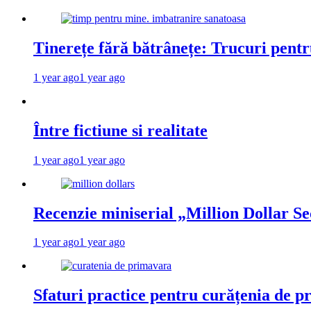
Tinerețe fără bătrânețe: Trucuri pent
1 year ago
1 year ago
Între fictiune si realitate
1 year ago
1 year ago
Recenzie miniserial „Million Dollar Se
1 year ago
1 year ago
Sfaturi practice pentru curățenia de p