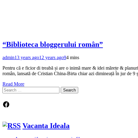
“Biblioteca bloggerului român”
admin
13 years ago
12 years ago
9
4 mins
Pentru că e ficior di treabă și are o inimă mare & idei mărețe & planuri 
român, lansată de Cristian China-Birta chiar azi dimineață în jur de 9
Read More
Search
for:
Facebook
Vacanta Ideala