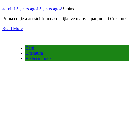
admin
12 years ago
12 years ago
2
3 mins
Prima ediție a acestei frumoase inițiative (care-i a
Read More
Cărti
Literatura
Viata culturală