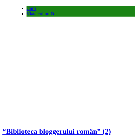
Cărti
Viata culturală
“Biblioteca bloggerului român” (2)