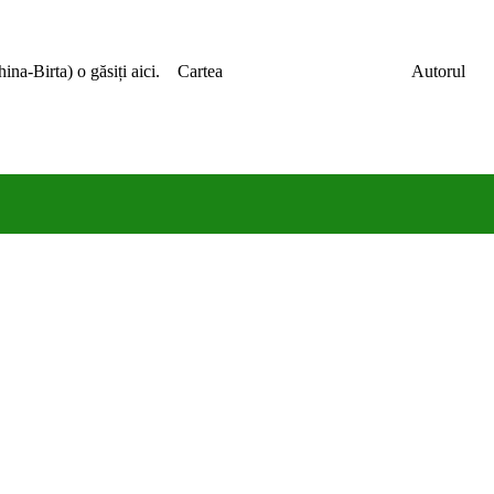
parține lui Cristian China-Birta) o găsiți aici. Cart