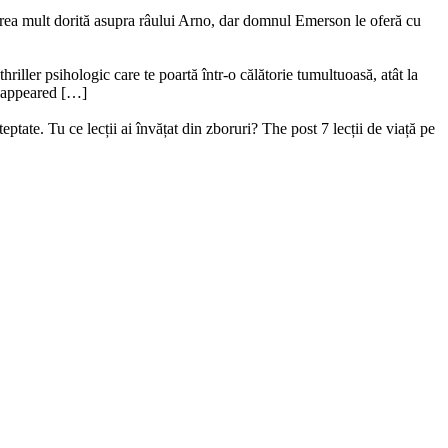
ederea mult dorită asupra râului Arno, dar domnul Emerson le oferă cu
riller psihologic care te poartă într-o călătorie tumultuoasă, atât la
ru appeared […]
ptate. Tu ce lecții ai învățat din zboruri? The post 7 lecții de viață pe