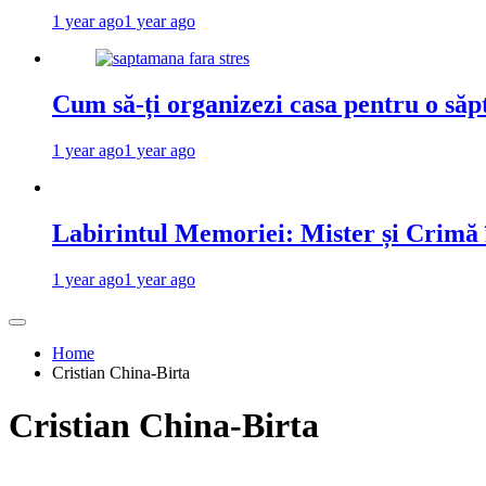
1 year ago
1 year ago
Cum să-ți organizezi casa pentru o săp
1 year ago
1 year ago
Labirintul Memoriei: Mister și Crimă
1 year ago
1 year ago
Home
Cristian China-Birta
Cristian China-Birta