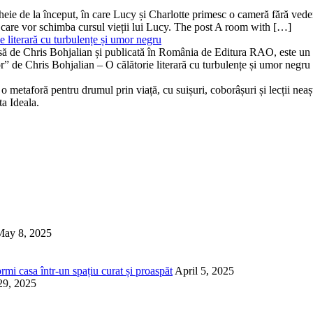
ă-cheie de la început, în care Lucy și Charlotte primesc o cameră fără v
 care vor schimba cursul vieții lui Lucy. The post A room with […]
 literară cu turbulențe și umor negru
isă de Chris Bohjalian și publicată în România de Editura RAO, este un th
bor” de Chris Bohjalian – O călătorie literară cu turbulențe și umor neg
 metaforă pentru drumul prin viață, cu suișuri, coborâșuri și lecții neaște
ta Ideala.
May 8, 2025
rmi casa într-un spațiu curat și proaspăt
April 5, 2025
29, 2025