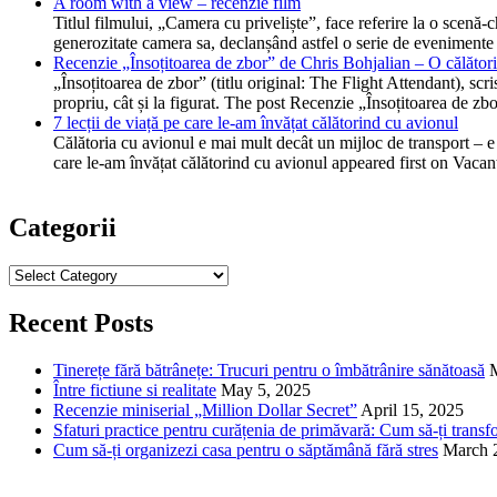
A room with a view – recenzie film
Titlul filmului, „Camera cu priveliște”, face referire la o scen
generozitate camera sa, declanșând astfel o serie de evenimente
Recenzie „Însoțitoarea de zbor” de Chris Bohjalian – O călătorie
„Însoțitoarea de zbor” (titlu original: The Flight Attendant), scr
propriu, cât și la figurat. The post Recenzie „Însoțitoarea de z
7 lecții de viață pe care le-am învățat călătorind cu avionul
Călătoria cu avionul e mai mult decât un mijloc de transport – e o
care le-am învățat călătorind cu avionul appeared first on Vacan
Categorii
Categorii
Recent Posts
Tinerețe fără bătrânețe: Trucuri pentru o îmbătrânire sănătoasă
Între fictiune si realitate
May 5, 2025
Recenzie miniserial „Million Dollar Secret”
April 15, 2025
Sfaturi practice pentru curățenia de primăvară: Cum să-ți transfo
Cum să-ți organizezi casa pentru o săptămână fără stres
March 