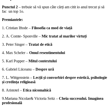
Punctul 2
– trebuie să vă spun câte cărți am citit io anul trecut și să
fac un top 1o.
Premiantele:
1. Cristian Iftode –
Filosofia ca mod de viață
2. A. Comte- Sponville –
Mic tratat al marilor virtuți
3. Peter Singer –
Tratat de etică
4. Max Scheler –
Omul resentimentului
5. Karl Popper –
Mitul contextului
6. Gabriel Liiceanu –
Despre ură
7. L. Wittgenstein –
Lecții și convorbiri despre estetică, psihologie
și credința religioasă
8. Aristotel –
Etica nicomahică
9.Mariana Nicolae& Victoria Seitz –
Cheia succesului. Imaginea
profesională