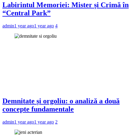
Labirintul Memoriei: Mister și Crimă în
“Central Park”
admin
1 year ago
1 year ago
4
Demnitate și orgoliu: o analiză a două
concepte fundamentale
admin
1 year ago
1 year ago
2