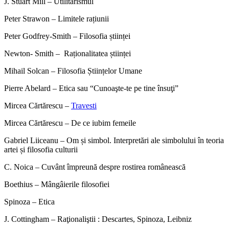
J. Stuart Mill – Utilitarismul
Peter Strawon – Limitele rațiunii
Peter Godfrey-Smith – Filosofia științei
Newton- Smith – Raționalitatea științei
Mihail Solcan – Filosofia Științelor Umane
Pierre Abelard – Etica sau “Cunoaşte-te pe tine însuţi”
Mircea Cărtărescu –
Travesti
Mircea Cărtărescu – De ce iubim femeile
Gabriel Liiceanu – Om și simbol. Interpretări ale simbolului în teoria
artei și filosofia culturii
C. Noica – Cuvânt împreună despre rostirea românească
Boethius – Mângâierile filosofiei
Spinoza – Etica
J. Cottingham – Raţionaliştii : Descartes, Spinoza, Leibniz