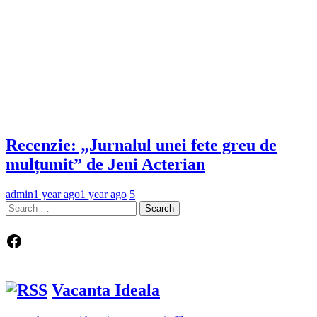
Recenzie: „Jurnalul unei fete greu de
mulțumit” de Jeni Acterian
admin
1 year ago
1 year ago
5
Search
for:
Facebook
Vacanta Ideala