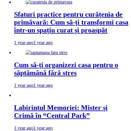
Sfaturi practice pentru curățenia de
primăvară: Cum să-ți transformi casa
într-un spațiu curat și proaspăt
1 year ago
1 year ago
Cum să-ți organizezi casa pentru o
săptămână fără stres
1 year ago
1 year ago
Labirintul Memoriei: Mister și
Crimă în “Central Park”
1 year ago
1 year ago