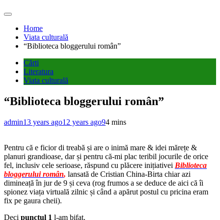
Home
Viata culturală
“Biblioteca bloggerului român”
Cărti
Literatura
Viata culturală
“Biblioteca bloggerului român”
admin
13 years ago
12 years ago
9
4 mins
Pentru că e ficior di treabă și are o inimă mare & idei mărețe &
planuri grandioase, dar și pentru că-mi plac teribil jocurile de orice
fel, inclusiv cele serioase, răspund cu plăcere inițiativei
Biblioteca
bloggerului român
,
lansată de Cristian China-Birta chiar azi
dimineață în jur de 9 și ceva (rog frumos a se deduce de aici că îi
spionez viața virtuală zilnic și când a apărut postul cu pricina eram
fix pe gaura cheii).
Deci
punctul 1
l-am bifat.