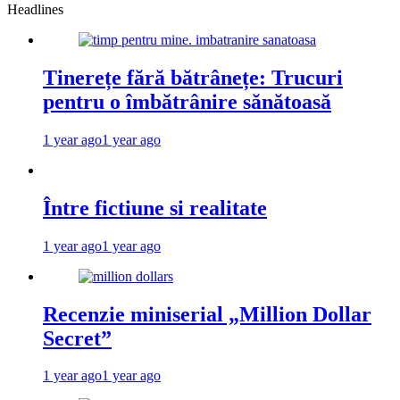
Headlines
Tinerețe fără bătrânețe: Trucuri
pentru o îmbătrânire sănătoasă
1 year ago
1 year ago
Între fictiune si realitate
1 year ago
1 year ago
Recenzie miniserial „Million Dollar
Secret”
1 year ago
1 year ago