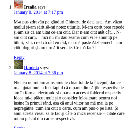
Irealia
says:
January 8, 2014 at 7:17 pm
M-a pus zdravăn pe gânduri Chinezu de data asta. Am văzut
mailul și-am sărit să-mi notez titlurile. M-am oprit prea repede
și-am zis că am uitat ce-am citit. Dar n-am citit atât cât… N-
am citit cărți, – nici nu-mi dau seama cum vi le amintiți pe
titluri, zău, cred că râd eu râd, dar mă paște Alzheimer! – am
citit bloguri și-am urmărit seriale. Ce mă fac?!
Reply
Daniela
says:
January 8, 2014 at 7:36 pm
Nici eu nu mi-am adus aminte chiar tot de la început, dar ce
m-a ajutat mult a fost faptul că o parte din cărțile respective le
am în format electronic și doar am accesat folderul respectiv.
Ideea mi-a plăcut mult și o consider folositoare pentru noi
înșine în primul rând, așa că anul viitor nu mă mai ia pe
nepregătite, cum am citit o carte, cum am pus-o pe listă. Și
anul acesta vreau să le fac și câte o mică recenzie + citate care
mi-au plăcut din cartea respectivă.