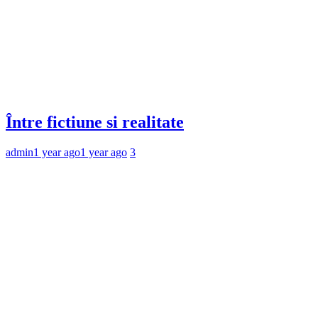
Între fictiune si realitate
admin
1 year ago
1 year ago
3