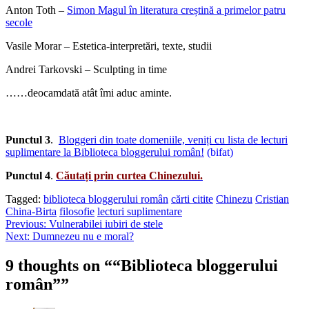
Anton Toth –
Simon Magul în literatura creștină a primelor patru
secole
Vasile Morar – Estetica-interpretări, texte, studii
Andrei Tarkovski – Sculpting in time
……deocamdată atât îmi aduc aminte.
Punctul 3
.
Bloggeri din toate domeniile, veniți cu lista de lecturi
suplimentare la Biblioteca bloggerului român!
(bifat)
Punctul 4
.
Căutați prin curtea Chinezului.
Tagged:
biblioteca bloggerului român
cărti citite
Chinezu
Cristian
China-Birta
filosofie
lecturi suplimentare
Post
Previous:
Vulnerabilei iubiri de stele
Next:
Dumnezeu nu e moral?
navigation
9 thoughts on “
“Biblioteca bloggerului
român”
”