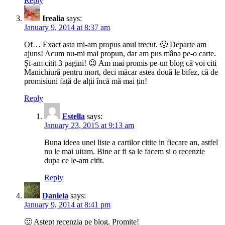
Reply
Irealia
says:
January 9, 2014 at 8:37 am
Of… Exact asta mi-am propus anul trecut. 🙁 Departe am
ajuns! Acum nu-mi mai propun, dar am pus mâna pe-o carte.
Și-am citit 3 pagini! 😉 Am mai promis pe-un blog că voi citi
Manichiură pentru mort, deci măcar astea două le bifez, că de
promisiuni față de alții încă mă mai țin!
Reply
Estella
says:
January 23, 2015 at 9:13 am
Buna ideea unei liste a cartilor citite in fiecare an, astfel
nu le mai uitam. Bine ar fi sa le facem si o recenzie
dupa ce le-am citit.
Reply
Daniela
says:
January 9, 2014 at 8:41 pm
🙂 Aștept recenzia pe blog. Promite!