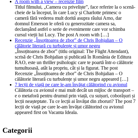
A room with a view – recenzie film
Titlul filmului, „Camera cu priveliște”, face referire la o scenă-
cheie de la început, în care Lucy și Charlotte primesc o
cameră fără vederea mult dorită asupra râului Arno, dar
domnul Emerson le oferă cu generozitate camera sa,
declanșând astfel o serie de evenimente care vor schimba
cursul vieții lui Lucy. The post A room with […]
Recenzie „Însoțitoarea de zbor” de Chris Bohjalian – O
călătorie literară cu turbulențe și umor negru
„Însoțitoarea de zbor” (titlu original: The Flight Attendant),
scrisă de Chris Bohjalian și publicată în România de Editura
RAO, este un thriller psihologic care te poartă într-o călătorie
tumultuoasă, atât la propriu, cât și la figurat. The post
Recenzie „Însoțitoarea de zbor” de Chris Bohjalian – O
călătorie literară cu turbulențe și umor negru appeared […]
7 lecții de viață pe care le-am învățat călătorind cu avionul
Călătoria cu avionul e mai mult decât un mijloc de transport –
e o metaforă pentru drumul prin viață, cu suișuri, coborâșuri și
lecții neașteptate. Tu ce lecții ai învățat din zboruri? The post 7
lecții de viață pe care le-am învățat călătorind cu avionul
appeared first on Vacanta Ideala.
Categorii