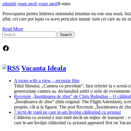
admin
6 years ago
6 years ago
0
8 mins
Preocuparea pentru întărirea sistemului imunitar nu este una nouă, în
aflat, cei care pot lupta cu acest periculos inamic sunt cei care au u
Read More
Search
for:
Facebook
Vacanta Ideala
A room with a view – recenzie film
Titlul filmului, „Camera cu priveliște”, face referire la o scen
generozitate camera sa, declanșând astfel o serie de evenimente
Recenzie „Însoțitoarea de zbor” de Chris Bohjalian – O călătorie
„Însoțitoarea de zbor” (titlu original: The Flight Attendant), scr
propriu, cât și la figurat. The post Recenzie „Însoțitoarea de z
7 lecții de viață pe care le-am învățat călătorind cu avionul
Călătoria cu avionul e mai mult decât un mijloc de transport – e o
care le-am învățat călătorind cu avionul appeared first on Vacan