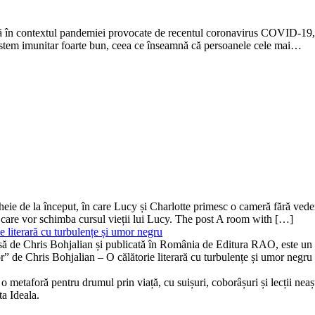
să în contextul pandemiei provocate de recentul coronavirus COVID-19, 
n sistem imunitar foarte bun, ceea ce înseamnă că persoanele cele mai…
ă-cheie de la început, în care Lucy și Charlotte primesc o cameră fără v
 care vor schimba cursul vieții lui Lucy. The post A room with […]
 literară cu turbulențe și umor negru
isă de Chris Bohjalian și publicată în România de Editura RAO, este un th
bor” de Chris Bohjalian – O călătorie literară cu turbulențe și umor neg
 metaforă pentru drumul prin viață, cu suișuri, coborâșuri și lecții neaște
ta Ideala.