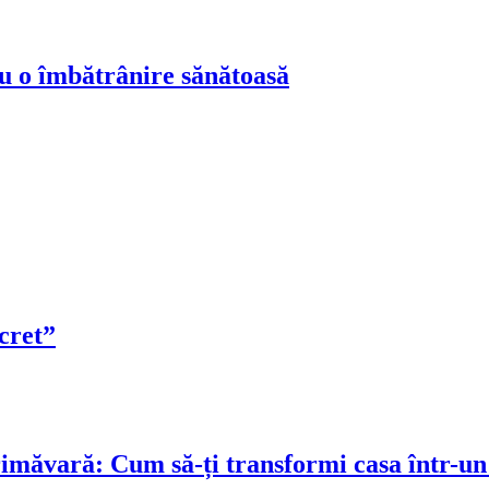
ru o îmbătrânire sănătoasă
cret”
rimăvară: Cum să-ți transformi casa într-un 