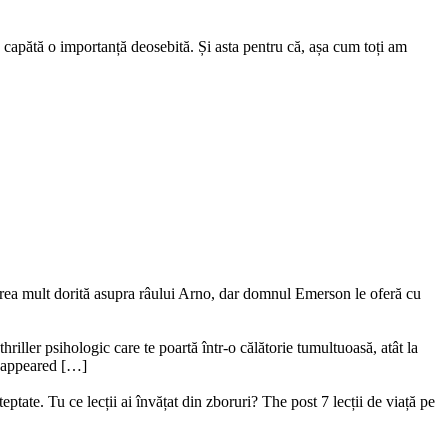
capătă o importanță deosebită. Și asta pentru că, așa cum toți am
ederea mult dorită asupra râului Arno, dar domnul Emerson le oferă cu
riller psihologic care te poartă într-o călătorie tumultuoasă, atât la
ru appeared […]
ptate. Tu ce lecții ai învățat din zboruri? The post 7 lecții de viață pe