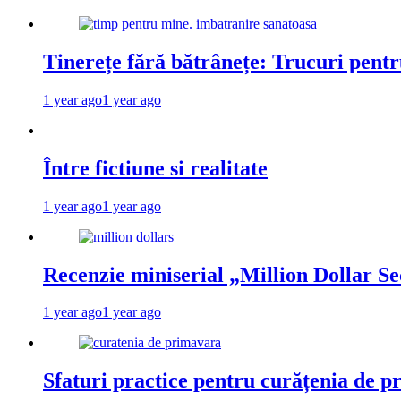
Tinerețe fără bătrânețe: Trucuri pent
1 year ago
1 year ago
Între fictiune si realitate
1 year ago
1 year ago
Recenzie miniserial „Million Dollar Se
1 year ago
1 year ago
Sfaturi practice pentru curățenia de p