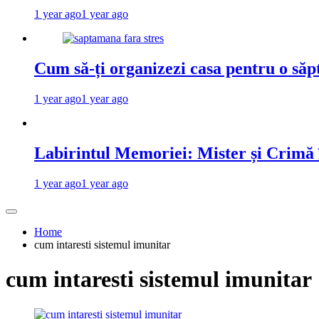
1 year ago
1 year ago
Cum să-ți organizezi casa pentru o săp
1 year ago
1 year ago
Labirintul Memoriei: Mister și Crimă
1 year ago
1 year ago
Home
cum intaresti sistemul imunitar
cum intaresti sistemul imunitar