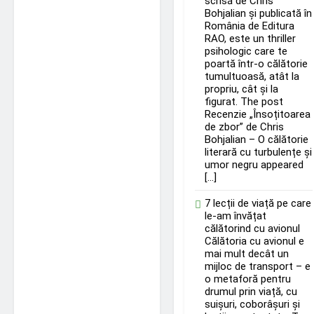
scrisă de Chris
Bohjalian și publicată în
România de Editura
RAO, este un thriller
psihologic care te
poartă într-o călătorie
tumultuoasă, atât la
propriu, cât și la
figurat. The post
Recenzie „Însoțitoarea
de zbor” de Chris
Bohjalian – O călătorie
literară cu turbulențe și
umor negru appeared
[…]
7 lecții de viață pe care
le-am învățat
călătorind cu avionul
Călătoria cu avionul e
mai mult decât un
mijloc de transport – e
o metaforă pentru
drumul prin viață, cu
suișuri, coborâșuri și