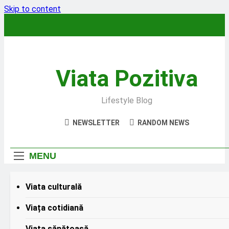
Skip to content
Viata Pozitiva
Lifestyle Blog
NEWSLETTER
RANDOM NEWS
MENU
Viata culturală
Tinerețe fără
bătrânețe: Trucuri
Viața cotidiană
HEADLINES
pentru o îmbătrânire
1 Year Ago
1 Year Ago
sănătoasă
Între fictiune si
Viata sănătoasă