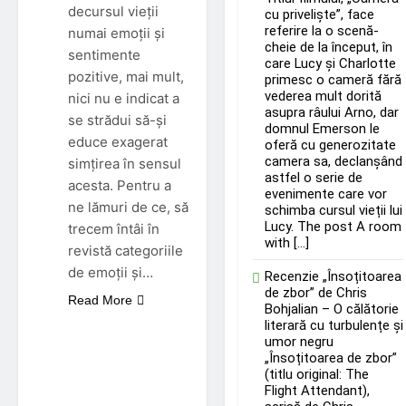
decursul vieții
cu priveliște”, face
referire la o scenă-
numai emoții și
cheie de la început, în
sentimente
care Lucy și Charlotte
pozitive, mai mult,
primesc o cameră fără
vederea mult dorită
nici nu e indicat a
asupra râului Arno, dar
se strădui să-și
domnul Emerson le
educe exagerat
oferă cu generozitate
camera sa, declanșând
simțirea în sensul
astfel o serie de
acesta. Pentru a
evenimente care vor
ne lămuri de ce, să
schimba cursul vieții lui
Lucy. The post A room
trecem întâi în
with […]
revistă categoriile
de emoții și…
Recenzie „Însoțitoarea
de zbor” de Chris
Read More
Bohjalian – O călătorie
literară cu turbulențe și
umor negru
„Însoțitoarea de zbor”
(titlu original: The
Flight Attendant),