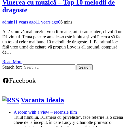
Vinerea cu muzică – Top 10 melodii de
dragoste
admin
11 years ago
11 years ago
0
6 mins
Astăzi nu vă mai prezint vreo formație, artist sau cântec, ci voi fi un
DJ virtual. Tema pe care am ales-o este iubirea și voi încerca să fac
un top al celor mai bune 10 melodii de dragoste. 1. Pe primul loc
fără vreo urmă de ezitare vă propun Love is all around, compusă
de…
Read More
Search for:
Facebook
Vacanta Ideala
A room with a view – recenzie film
Titlul filmului, „Camera cu priveliște”, face referire la o scenă-
cheie de la început, în care Lucy și Charlotte primesc o