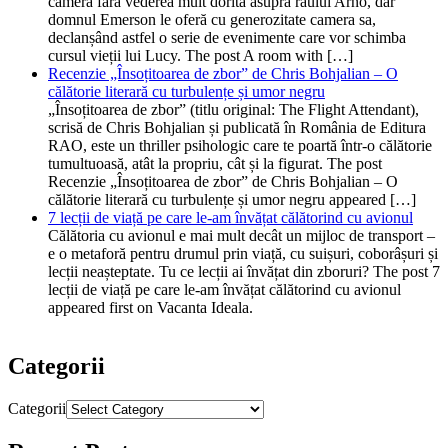
cameră fără vederea mult dorită asupra râului Arno, dar
domnul Emerson le oferă cu generozitate camera sa,
declanșând astfel o serie de evenimente care vor schimba
cursul vieții lui Lucy. The post A room with […]
Recenzie „Însoțitoarea de zbor” de Chris Bohjalian – O
călătorie literară cu turbulențe și umor negru
„Însoțitoarea de zbor” (titlu original: The Flight Attendant),
scrisă de Chris Bohjalian și publicată în România de Editura
RAO, este un thriller psihologic care te poartă într-o călătorie
tumultuoasă, atât la propriu, cât și la figurat. The post
Recenzie „Însoțitoarea de zbor” de Chris Bohjalian – O
călătorie literară cu turbulențe și umor negru appeared […]
7 lecții de viață pe care le-am învățat călătorind cu avionul
Călătoria cu avionul e mai mult decât un mijloc de transport –
e o metaforă pentru drumul prin viață, cu suișuri, coborâșuri și
lecții neașteptate. Tu ce lecții ai învățat din zboruri? The post 7
lecții de viață pe care le-am învățat călătorind cu avionul
appeared first on Vacanta Ideala.
Categorii
Categorii