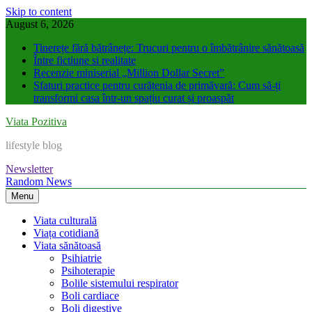
Skip to content
August 6, 2026
Tinerețe fără bătrânețe: Trucuri pentru o îmbătrânire sănătoasă
Între fictiune si realitate
Recenzie miniserial „Million Dollar Secret”
Sfaturi practice pentru curățenia de primăvară: Cum să-ți
transformi casa într-un spațiu curat și proaspăt
Viata Pozitiva
lifestyle blog
Newsletter
Random News
Menu
Viata culturală
Viața cotidiană
Viata sănătoasă
Psihiatrie
Psihoterapie
Bolile sistemului respirator
Boli cardiace
Boli digestive