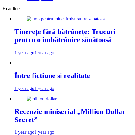
Headlines
Tinerețe fără bătrânețe: Trucuri
pentru o îmbătrânire sănătoasă
1 year ago
1 year ago
Între fictiune si realitate
1 year ago
1 year ago
Recenzie miniserial „Million Dollar
Secret”
1 year ago
1 year ago