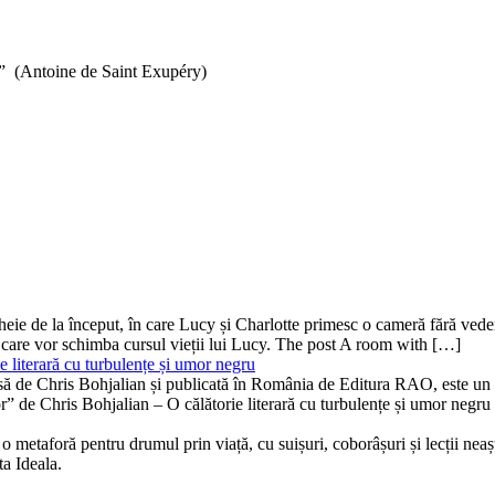
l.” (Antoine de Saint Exupéry)
ă-cheie de la început, în care Lucy și Charlotte primesc o cameră fără v
 care vor schimba cursul vieții lui Lucy. The post A room with […]
 literară cu turbulențe și umor negru
isă de Chris Bohjalian și publicată în România de Editura RAO, este un th
bor” de Chris Bohjalian – O călătorie literară cu turbulențe și umor neg
 metaforă pentru drumul prin viață, cu suișuri, coborâșuri și lecții neaște
ta Ideala.