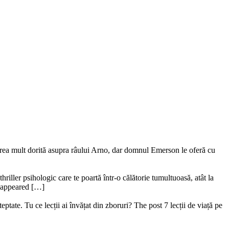
ederea mult dorită asupra râului Arno, dar domnul Emerson le oferă cu
riller psihologic care te poartă într-o călătorie tumultuoasă, atât la
ru appeared […]
ptate. Tu ce lecții ai învățat din zboruri? The post 7 lecții de viață pe