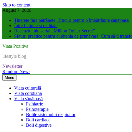
Skip to content
August 7, 2026
Tinerețe fără bătrânețe: Trucuri pentru o îmbătrânire sănătoasă
Între fictiune si realitate
Recenzie miniserial „Million Dollar Secret”
Sfaturi practice pentru curățenia de primăvară: Cum să-ți transfo
Viata Pozitiva
lifestyle blog
Newsletter
Random News
Menu
Viata culturală
Viața cotidiană
Viata sănătoasă
Psihiatrie
Psihoterapie
Bolile sistemului respirator
Boli cardiace
Boli digestive