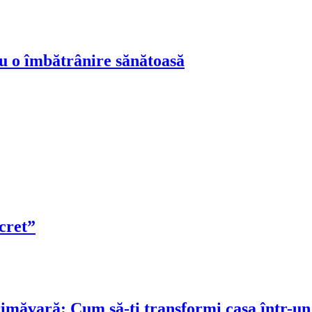
ru o îmbătrânire sănătoasă
cret”
rimăvară: Cum să-ți transformi casa într-un 