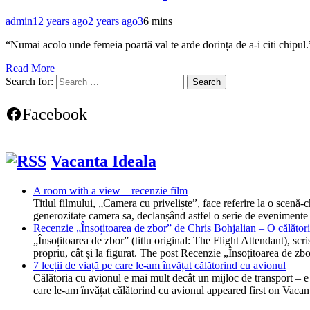
admin
12 years ago
2 years ago
3
6 mins
“Numai acolo unde femeia poartă val te arde dorința de a-i citi chipu
Read More
Search for:
Facebook
Vacanta Ideala
A room with a view – recenzie film
Titlul filmului, „Camera cu priveliște”, face referire la o scen
generozitate camera sa, declanșând astfel o serie de evenimente
Recenzie „Însoțitoarea de zbor” de Chris Bohjalian – O călătorie
„Însoțitoarea de zbor” (titlu original: The Flight Attendant), scr
propriu, cât și la figurat. The post Recenzie „Însoțitoarea de z
7 lecții de viață pe care le-am învățat călătorind cu avionul
Călătoria cu avionul e mai mult decât un mijloc de transport – e o
care le-am învățat călătorind cu avionul appeared first on Vacan