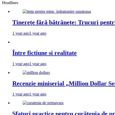
Headlines
Tinerețe fără bătrânețe: Trucuri pent
1 year ago
1 year ago
Între fictiune si realitate
1 year ago
1 year ago
Recenzie miniserial „Million Dollar Se
1 year ago
1 year ago
Sfaturi practice pentru curățenia de p