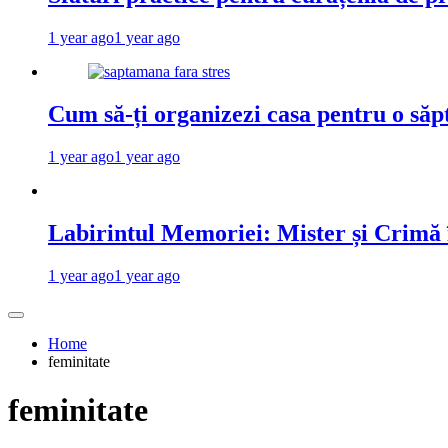
1 year ago
1 year ago
Cum să-ți organizezi casa pentru o săp
1 year ago
1 year ago
Labirintul Memoriei: Mister și Crimă
1 year ago
1 year ago
Home
feminitate
feminitate