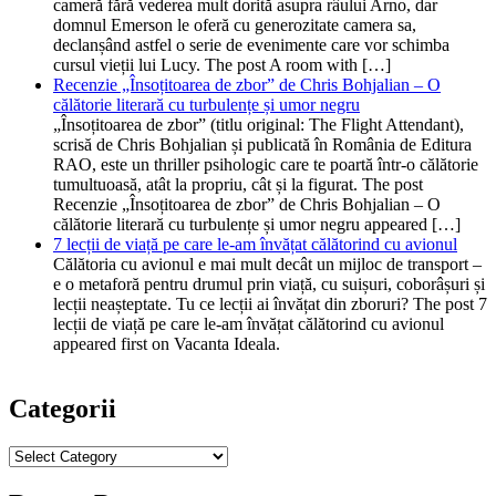
cameră fără vederea mult dorită asupra râului Arno, dar
domnul Emerson le oferă cu generozitate camera sa,
declanșând astfel o serie de evenimente care vor schimba
cursul vieții lui Lucy. The post A room with […]
Recenzie „Însoțitoarea de zbor” de Chris Bohjalian – O
călătorie literară cu turbulențe și umor negru
„Însoțitoarea de zbor” (titlu original: The Flight Attendant),
scrisă de Chris Bohjalian și publicată în România de Editura
RAO, este un thriller psihologic care te poartă într-o călătorie
tumultuoasă, atât la propriu, cât și la figurat. The post
Recenzie „Însoțitoarea de zbor” de Chris Bohjalian – O
călătorie literară cu turbulențe și umor negru appeared […]
7 lecții de viață pe care le-am învățat călătorind cu avionul
Călătoria cu avionul e mai mult decât un mijloc de transport –
e o metaforă pentru drumul prin viață, cu suișuri, coborâșuri și
lecții neașteptate. Tu ce lecții ai învățat din zboruri? The post 7
lecții de viață pe care le-am învățat călătorind cu avionul
appeared first on Vacanta Ideala.
Categorii
Categorii