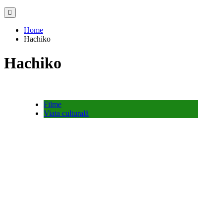
Home
Hachiko
Hachiko
Filme
Viata culturală