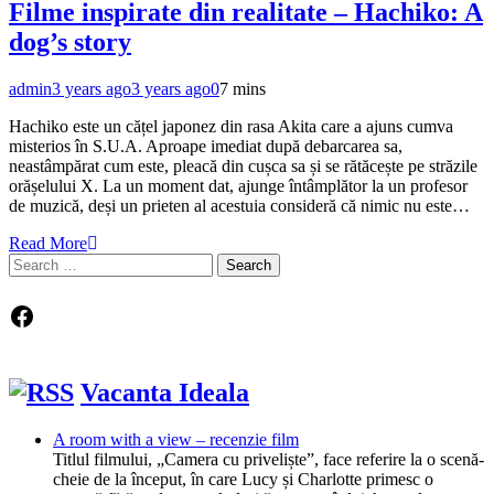
Filme inspirate din realitate – Hachiko: A
dog’s story
admin
3 years ago
3 years ago
0
7 mins
Hachiko este un cățel japonez din rasa Akita care a ajuns cumva
misterios în S.U.A. Aproape imediat după debarcarea sa,
neastâmpărat cum este, pleacă din cușca sa și se rătăcește pe străzile
orășelului X. La un moment dat, ajunge întâmplător la un profesor
de muzică, deși un prieten al acestuia consideră că nimic nu este…
Read More
Search
for:
Facebook
Vacanta Ideala
A room with a view – recenzie film
Titlul filmului, „Camera cu priveliște”, face referire la o scenă-
cheie de la început, în care Lucy și Charlotte primesc o