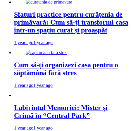
Sfaturi practice pentru curățenia de
primăvară: Cum să-ți transformi casa
într-un spațiu curat și proaspăt
1 year ago
1 year ago
Cum să-ți organizezi casa pentru o
săptămână fără stres
1 year ago
1 year ago
Labirintul Memoriei: Mister și
Crimă în “Central Park”
1 year ago
1 year ago