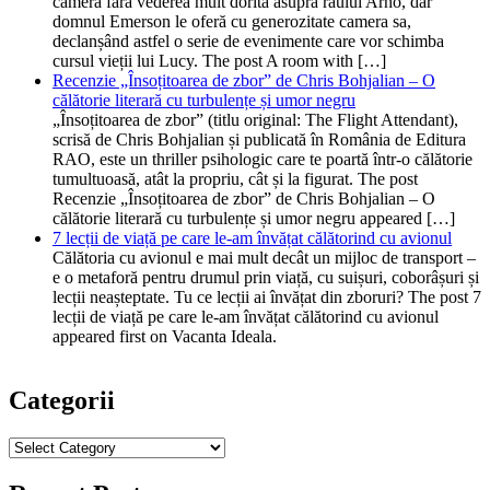
cameră fără vederea mult dorită asupra râului Arno, dar
domnul Emerson le oferă cu generozitate camera sa,
declanșând astfel o serie de evenimente care vor schimba
cursul vieții lui Lucy. The post A room with […]
Recenzie „Însoțitoarea de zbor” de Chris Bohjalian – O
călătorie literară cu turbulențe și umor negru
„Însoțitoarea de zbor” (titlu original: The Flight Attendant),
scrisă de Chris Bohjalian și publicată în România de Editura
RAO, este un thriller psihologic care te poartă într-o călătorie
tumultuoasă, atât la propriu, cât și la figurat. The post
Recenzie „Însoțitoarea de zbor” de Chris Bohjalian – O
călătorie literară cu turbulențe și umor negru appeared […]
7 lecții de viață pe care le-am învățat călătorind cu avionul
Călătoria cu avionul e mai mult decât un mijloc de transport –
e o metaforă pentru drumul prin viață, cu suișuri, coborâșuri și
lecții neașteptate. Tu ce lecții ai învățat din zboruri? The post 7
lecții de viață pe care le-am învățat călătorind cu avionul
appeared first on Vacanta Ideala.
Categorii
Categorii