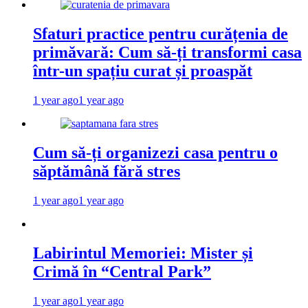
Sfaturi practice pentru curățenia de
primăvară: Cum să-ți transformi casa
într-un spațiu curat și proaspăt
1 year ago
1 year ago
Cum să-ți organizezi casa pentru o
săptămână fără stres
1 year ago
1 year ago
Labirintul Memoriei: Mister și
Crimă în “Central Park”
1 year ago
1 year ago