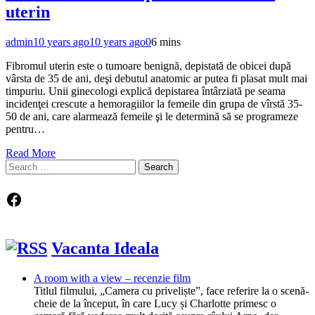
uterin
admin
10 years ago
10 years ago
0
6 mins
Fibromul uterin este o tumoare benignă, depistată de obicei după
vârsta de 35 de ani, deşi debutul anatomic ar putea fi plasat mult mai
timpuriu. Unii ginecologi explică depistarea întârziată pe seama
incidenţei crescute a hemoragiilor la femeile din grupa de vîrstă 35-
50 de ani, care alarmează femeile şi le determină să se programeze
pentru…
Read More
Search
for:
Facebook
Vacanta Ideala
A room with a view – recenzie film
Titlul filmului, „Camera cu priveliște”, face referire la o scenă-
cheie de la început, în care Lucy și Charlotte primesc o