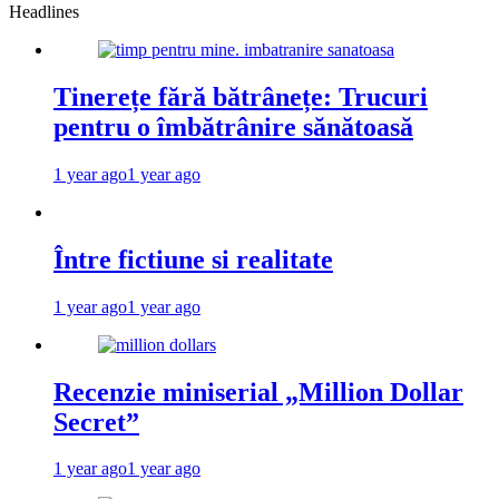
Headlines
Tinerețe fără bătrânețe: Trucuri
pentru o îmbătrânire sănătoasă
1 year ago
1 year ago
Între fictiune si realitate
1 year ago
1 year ago
Recenzie miniserial „Million Dollar
Secret”
1 year ago
1 year ago