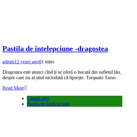
Pastila de întelepciune -dragostea
admin
12 years ago
0
1 mins
Dragostea este atunci cînd ți se oferă o bucată din sufletul tău,
despre care nu ai știut niciodată că lipsește. Torquato Tasso
Read More
Citatul zilei
Pastila de întelepciune