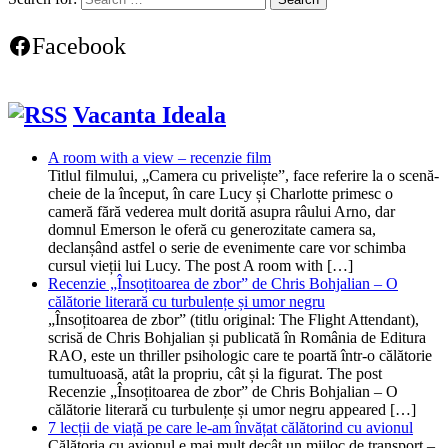
Facebook
Vacanta Ideala
A room with a view – recenzie film
Titlul filmului, „Camera cu priveliște”, face referire la o scenă-
cheie de la început, în care Lucy și Charlotte primesc o
cameră fără vederea mult dorită asupra râului Arno, dar
domnul Emerson le oferă cu generozitate camera sa,
declanșând astfel o serie de evenimente care vor schimba
cursul vieții lui Lucy. The post A room with […]
Recenzie „Însoțitoarea de zbor” de Chris Bohjalian – O
călătorie literară cu turbulențe și umor negru
„Însoțitoarea de zbor” (titlu original: The Flight Attendant),
scrisă de Chris Bohjalian și publicată în România de Editura
RAO, este un thriller psihologic care te poartă într-o călătorie
tumultuoasă, atât la propriu, cât și la figurat. The post
Recenzie „Însoțitoarea de zbor” de Chris Bohjalian – O
călătorie literară cu turbulențe și umor negru appeared […]
7 lecții de viață pe care le-am învățat călătorind cu avionul
Călătoria cu avionul e mai mult decât un mijloc de transport –