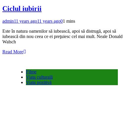
Ciclul iubirii
admin
11 years ago
11 years ago
0
1 mins
Este în natura oamenilor să iubească, apoi să distrugă, apoi să
iubească din nou ceea ce ei preţuiesc cel mai mult. Neale Donald
Walsch
Read More
Filme
Viata culturală
Viata pozitivă