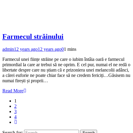
Farmecul străinului
admin
12 years ago
12 years ago
0
1 mins
Farmecul unei ființe străine pe care o iubim întâia oară e farmecul
primordial la care ar trebui să ne oprim. E cel pur, numai el ne redă o
libertate despre care nu știam că e prizoniera unei melancolii adânci,
a cărei euforie ne poate chiar face să ne credem fericiți…Găsisem nu
numai firești și proprii…
Read More
1
2
3
4
Search for: