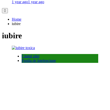
1 year ago
1 year ago
Home
iubire
iubire
Citatul zilei
Pastila de întelepciune