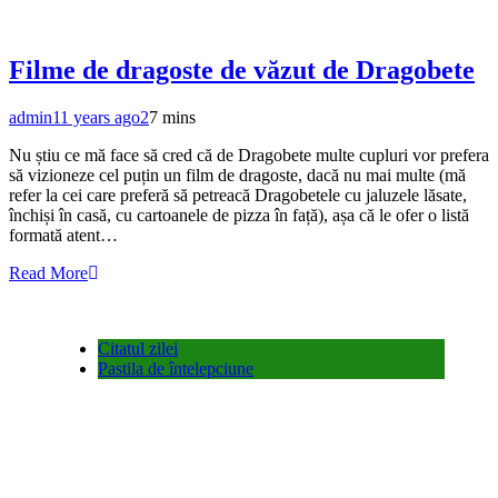
Filme de dragoste de văzut de Dragobete
admin
11 years ago
2
7 mins
Nu știu ce mă face să cred că de Dragobete multe cupluri vor prefera
să vizioneze cel puțin un film de dragoste, dacă nu mai multe (mă
refer la cei care preferă să petreacă Dragobetele cu jaluzele lăsate,
închiși în casă, cu cartoanele de pizza în față), așa că le ofer o listă
formată atent…
Read More
Citatul zilei
Pastila de întelepciune