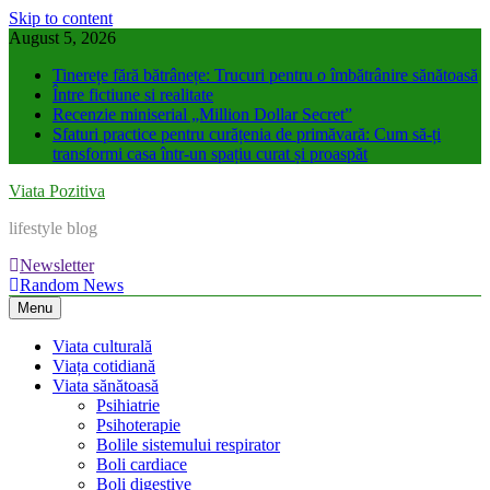
Skip to content
August 5, 2026
Tinerețe fără bătrânețe: Trucuri pentru o îmbătrânire sănătoasă
Între fictiune si realitate
Recenzie miniserial „Million Dollar Secret”
Sfaturi practice pentru curățenia de primăvară: Cum să-ți
transformi casa într-un spațiu curat și proaspăt
Viata Pozitiva
lifestyle blog
Newsletter
Random News
Menu
Viata culturală
Viața cotidiană
Viata sănătoasă
Psihiatrie
Psihoterapie
Bolile sistemului respirator
Boli cardiace
Boli digestive