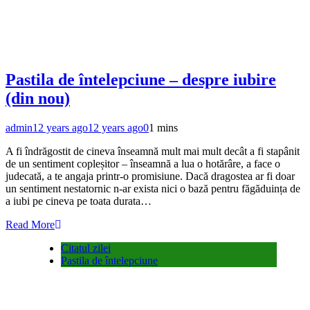
Pastila de întelepciune – despre iubire
(din nou)
admin
12 years ago
12 years ago
0
1 mins
A fi îndrăgostit de cineva înseamnă mult mai mult decât a fi stapânit
de un sentiment copleșitor – înseamnă a lua o hotărâre, a face o
judecată, a te angaja printr-o promisiune. Dacă dragostea ar fi doar
un sentiment nestatornic n-ar exista nici o bază pentru făgăduința de
a iubi pe cineva pe toata durata…
Read More
Citatul zilei
Pastila de întelepciune