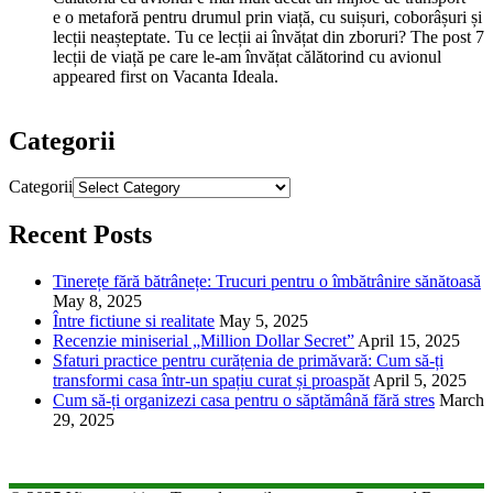
e o metaforă pentru drumul prin viață, cu suișuri, coborâșuri și
lecții neașteptate. Tu ce lecții ai învățat din zboruri? The post 7
lecții de viață pe care le-am învățat călătorind cu avionul
appeared first on Vacanta Ideala.
Categorii
Categorii
Recent Posts
Tinerețe fără bătrânețe: Trucuri pentru o îmbătrânire sănătoasă
May 8, 2025
Între fictiune si realitate
May 5, 2025
Recenzie miniserial „Million Dollar Secret”
April 15, 2025
Sfaturi practice pentru curățenia de primăvară: Cum să-ți
transformi casa într-un spațiu curat și proaspăt
April 5, 2025
Cum să-ți organizezi casa pentru o săptămână fără stres
March
29, 2025