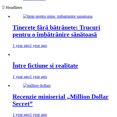
Headlines
Tinerețe fără bătrânețe: Trucuri
pentru o îmbătrânire sănătoasă
1 year ago
1 year ago
Între fictiune si realitate
1 year ago
1 year ago
Recenzie miniserial „Million Dollar
Secret”
1 year ago
1 year ago